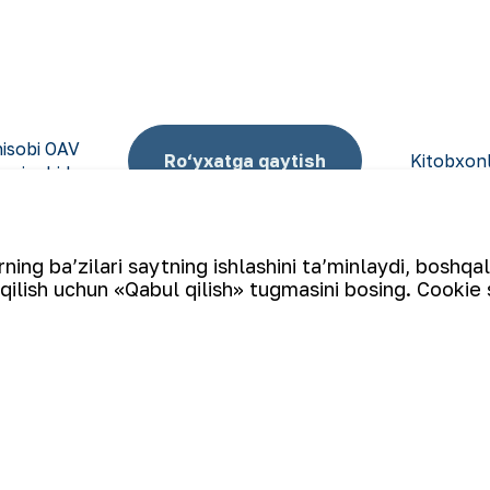
hisobi OAV
Ro‘yxatga qaytish
Kitobxonli
nigohida
ing ba’zilari saytning ishlashini ta’minlaydi, boshqa
qilish uchun «Qabul qilish» tugmasini bosing. Cookie 
Elektron pochta manzili
tin ishlab chiqaruvchi yirik kompaniyalar to‘rttaligiga kiradi.