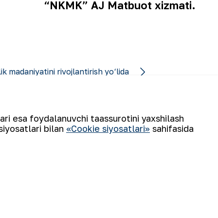
“NKMK” AJ Matbuot xizmati.
k madaniyatini rivojlantirish yo‘lida
lari esa foydalanuvchi taassurotini yaxshilash
siyosatlari bilan
«Cookie siyosatlari»
sahifasida
Obuna boʻling