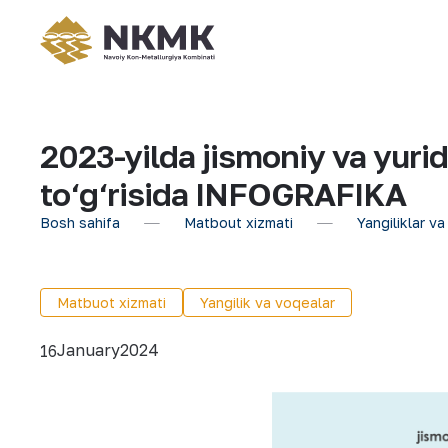
2023-yilda jismoniy va yuridi
to‘g‘risida INFOGRAFIKA
Bosh sahifa
Matbout xizmati
Yangiliklar va
Matbuot xizmati
Yangilik va voqealar
January
2024
16