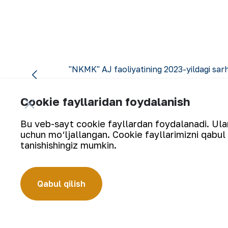
"NKMK" AJ faoliyatining 2023-yildagi sar
Cookie fayllaridan foydalanish
Bu veb-sayt cookie fayllardan foydalanadi. Ularn
uchun mo‘ljallangan. Cookie fayllarimizni qabul 
tanishishingiz mumkin.
Yangilanishlarga obuna bo‘ling:
Qabul qilish
“Navoiy kon-metallurgiya kombinati” AJ (“NKMK” AJ) jahonda ol