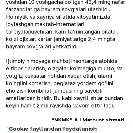
yoshdan 10 yoshgacha bo‘lgan 43,4 ming nafar
farzandlariga bayram sovg‘alari ulashildi.
Homiylik va xayriya sifatida viloyatimizda
joylashgan maktab-internatlari
tarbiyalanuvchilari, kam taʼminlangan oilalar,
ko‘zi ojizlar, karlar jamiyatlariga 2,4 mingta
bayram sovg‘alari yetkazildi.
Ijtimoiy himoyaga muhtoj insonlarga alohida
eʼtibor qaratish, o‘zgalar ko‘magiga muhtoj va
yolg‘iz keksalar holidan xabar olish, ularni
ko‘nglini ko‘tarish, beg‘araz yordam qo‘lini
cho‘zish kombinat jamoasining savobli
amallaridan biridir. Bu kabi xayrli ishlar bundan
keyin ham tizimli ravishda davom ettiriladi.
“NKMK” AJ Matbuot xizmati.
Cookie fayllaridan foydalanish