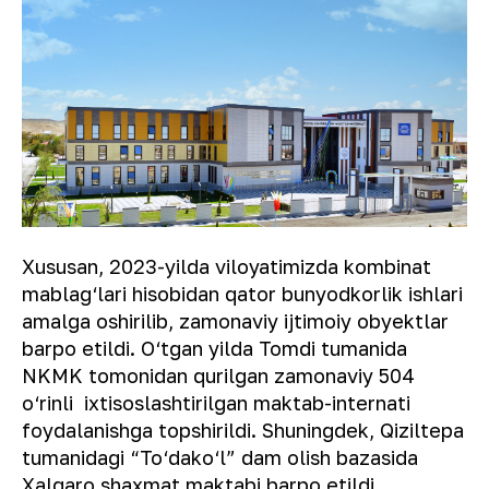
Xususan, 2023-yilda viloyatimizda kombinat
mablag‘lari hisobidan qator bunyodkorlik ishlari
amalga oshirilib, zamonaviy ijtimoiy obyektlar
barpo etildi. O‘tgan yilda Tomdi tumanida
NKMK tomonidan qurilgan zamonaviy 504
o‘rinli ixtisoslashtirilgan maktab-internati
foydalanishga topshirildi. Shuningdek, Qiziltepa
tumanidagi “To‘dako‘l” dam olish bazasida
Xalqaro shaxmat maktabi barpo etildi.