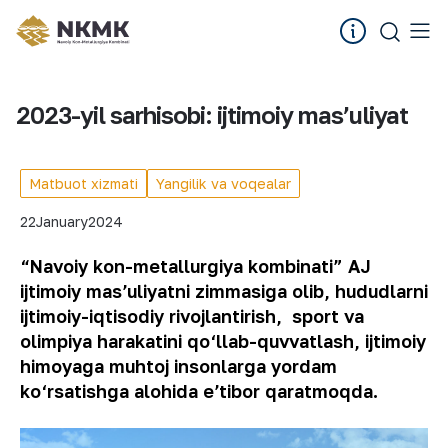
2023-yil sarhisobi: ijtimoiy masʼuliyat
Matbuot xizmati
Yangilik va voqealar
22
January
2024
“Navoiy kon-metallurgiya kombinati” AJ
ijtimoiy masʼuliyatni zimmasiga olib, hududlarni
ijtimoiy-iqtisodiy rivojlantirish, sport va
olimpiya harakatini qo‘llab-quvvatlash, ijtimoiy
himoyaga muhtoj insonlarga yordam
ko‘rsatishga alohida eʼtibor qaratmoqda.