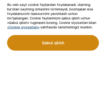
Bu veb-sayt cookie fayllardan foydalanadi. Ularning
ba’zilari saytning ishlashini ta’minlaydi, boshqalari esa
Ro‘yxatga qaytish
foydalanuvchi taassurotini yaxshilash uchun
mo‘ljallangan. Cookie fayllarimizni qabul qilish uchun
«Qabul qilish» tugmasini bosing. Cookie siyosatlari bilan
«Cookie siyosatlari»
sahifasida tanishishingiz mumkin.
Elektron pochta manzili
Qabul qilish
Yangilanishlarga obuna bo'ling
“Navoiy kon-metallurgiya kombinati” AJ (“NKMK” AJ)
jahonda oltin ishlab chiqaruvchi yirik kompaniyalar
to‘rttaligiga kiradi. Kombinat yer osti boyliklari zaxiralarini
geologik qidirish, qazib olish va qayta ishlashdan to tayyor
mahsulot olishgacha bo‘lgan ishlab chiqarish jarayonlari
to‘liq amalga oshiriladigan sanoat klasteridir. “NKMK”
AJning “999,9” soflikdagi oltin quymalari jahonning
qimmatbaho metallar bo‘yicha birjalarida O‘zbekistonning
brendiga aylandi.