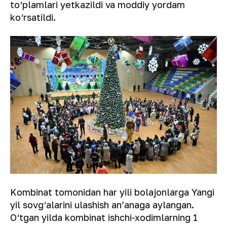
to‘plamlari yetkazildi va moddiy yordam
ko‘rsatildi.
Kombinat tomonidan har yili bolajonlarga Yangi
yil sovg‘alarini ulashish anʼanaga aylangan.
O‘tgan yilda kombinat ishchi-xodimlarning 1