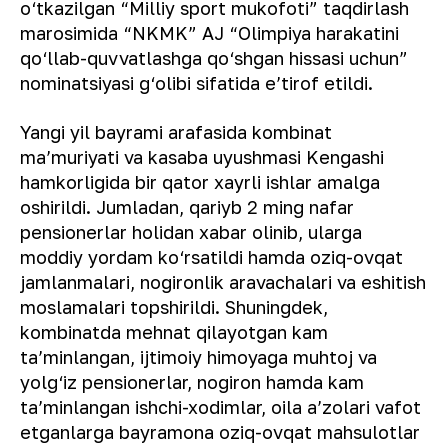
o‘tkazilgan “Milliy sport mukofoti” taqdirlash
marosimida “NKMK” AJ “Olimpiya harakatini
qo‘llab-quvvatlashga qo‘shgan hissasi uchun”
nominatsiyasi g‘olibi sifatida eʼtirof etildi.
Yangi yil bayrami arafasida kombinat
maʼmuriyati va kasaba uyushmasi Kengashi
hamkorligida bir qator xayrli ishlar amalga
oshirildi. Jumladan, qariyb 2 ming nafar
pensionerlar holidan xabar olinib, ularga
moddiy yordam ko‘rsatildi hamda oziq-ovqat
jamlanmalari, nogironlik aravachalari va eshitish
moslamalari topshirildi. Shuningdek,
kombinatda mehnat qilayotgan kam
taʼminlangan, ijtimoiy himoyaga muhtoj va
yolg‘iz pensionerlar, nogiron hamda kam
taʼminlangan ishchi-xodimlar, oila aʼzolari vafot
etganlarga bayramona oziq-ovqat mahsulotlar