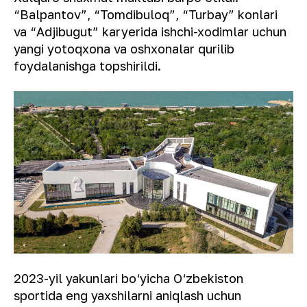
“Balpantov”, “Tomdibuloq”, “Turbay” konlari
va “Adjibugut” karyerida ishchi-xodimlar uchun
yangi yotoqxona va oshxonalar qurilib
foydalanishga topshirildi.
2023-yil yakunlari bo‘yicha O‘zbekiston
sportida eng yaxshilarni aniqlash uchun