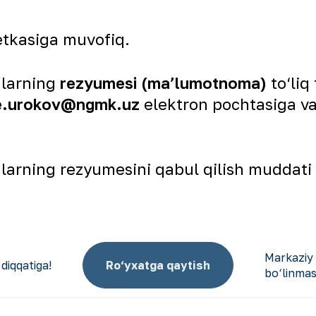
setkasiga muvofiq.
dlarning
rezyumesi (ma’lumotnoma)
to‘liq
e.urokov@ngmk.uz
elektron pochtasiga va
larning rezyumesini qabul qilish muddati
Markaziy 
 diqqatiga!
Ro‘yxatga qaytish
bo‘linmas