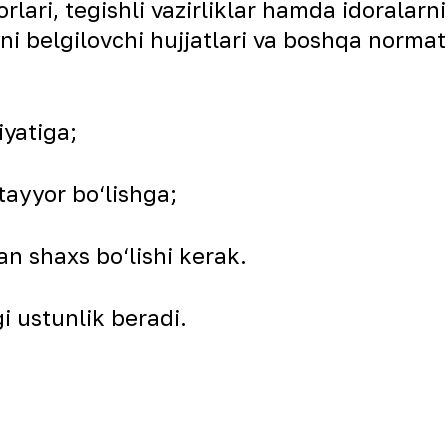
lari, tegishli vazirliklar hamda idoralarni
ini belgilovchi hujjatlari va boshqa normat
yatiga;
tayyor bo‘lishga;
an shaxs bo‘lishi kerak.
gi ustunlik beradi.