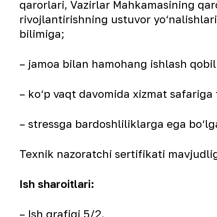
qarorlari, Vazirlar Mahkamasining qaror
rivojlantirishning ustuvor yo‘nalishlar
bilimiga;
– jamoa bilan hamohang ishlash qobili
– ko‘p vaqt davomida xizmat safariga 
– stressga bardoshliliklarga ega bo‘lg
Texnik nazoratchi sertifikati mavjudli
Ish sharoitlari:
– Ish grafigi 5/2.