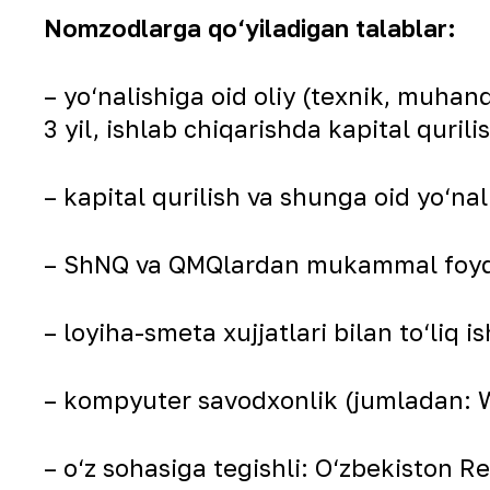
Nomzodlarga qo‘yiladigan talablar:
– yo‘nalishiga oid oliy (texnik, muha
3 yil, ishlab chiqarishda kapital qurili
– kapital qurilish va shunga oid yo‘na
– ShNQ va QMQlardan mukammal foyda
– loyiha-smeta xujjatlari bilan to‘liq i
– kompyuter savodxonlik (jumladan: W
– o‘z sohasiga tegishli: O‘zbekiston Re