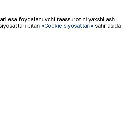
lari esa foydalanuvchi taassurotini yaxshilash
siyosatlari bilan
«Cookie siyosatlari»
sahifasida
Obuna boʻling