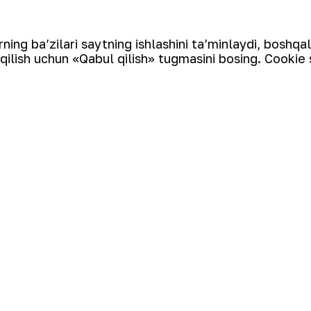
ing ba’zilari saytning ishlashini ta’minlaydi, boshqa
qilish uchun «Qabul qilish» tugmasini bosing. Cookie 
Elektron pochta manzili
tin ishlab chiqaruvchi yirik kompaniyalar to‘rttaligiga kiradi.
qazib olish va qayta ishlashdan to tayyor mahsulot olishgacha
an sanoat klasteridir. “NKMK” AJning “999,9” soflikdagi oltin
a O‘zbekistonning brendiga aylandi.
Cookie fayllaridan foydalanish
Ochiq ma'lumotlar
RSS feed