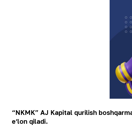
“NKMK” AJ Kapital qurilish boshqarmas
eʼlon qiladi.