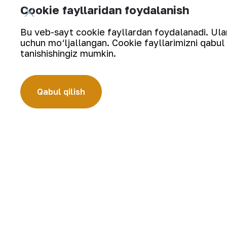
Cookie fayllaridan foydalanish
Bu veb-sayt cookie fayllardan foydalanadi. Ularn
uchun mo‘ljallangan. Cookie fayllarimizni qabul 
Yangilanishlarga obuna bo‘ling:
tanishishingiz mumkin.
Qabul qilish
“Navoiy kon-metallurgiya kombinati” AJ (“NKMK” AJ) jahonda ol
Kombinat yer osti boyliklari zaxiralarini geologik qidirish, 
bo‘lgan ishlab chiqarish jarayonlari to‘liq amalga oshiriladig
quymalari jahonning qimmatbaho metallar bo‘yicha birjalarid
Kompaniya haqida
Karyera
Bizning faoliyatimiz
Raqamli hukumat
Barqaror rivojlanish
Aloqalar
Investorlarga
Sayt xaritasi