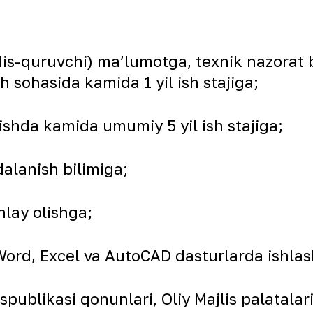
ndis-quruvchi) ma’lumotga, texnik nazora
sh sohasida kamida 1 yil ish stajiga;
lishda kamida umumiy 5 yil ish stajiga;
lanish bilimiga;
shlay olishga;
ord, Excel va AutoCAD dasturlarda ishlas
spublikasi qonunlari, Oliy Majlis palatalari