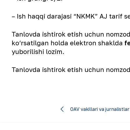
– Ish haqqi darajasi “NKMK” AJ tarif 
Tanlovda ishtirok etish uchun nomzo
ko‘rsatilgan holda elektron shaklda
f
yuborilishi lozim.
Tanlovda ishtirok etish uchun nomzod
OAV vakillari va jurnalistlar