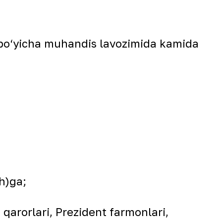
t bo‘yicha muhandis lavozimida kamida
h)ga;
 qarorlari, Prezident farmonlari,