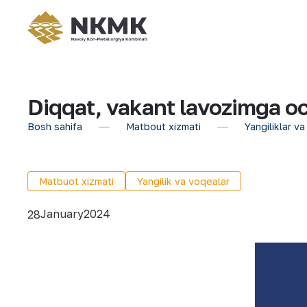
Diqqat, vakant lavozimga och
Bosh sahifa
Matbout xizmati
Yangiliklar va
Matbuot xizmati
Yangilik va voqealar
January
2024
28