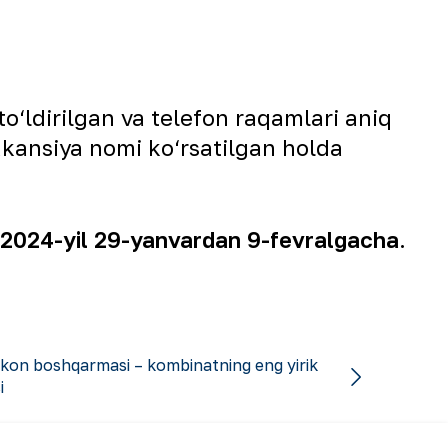
 to‘ldirilgan va telefon raqamlari aniq
kansiya nomi ko‘rsatilgan holda
2024-yil 29-yanvardan 9-fevralgacha
.
kon boshqarmasi – kombinatning eng yirik
i