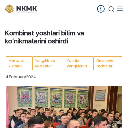
Kombinat yoshlari bilim va
ko‘nikmalarini oshirdi
Matbuot
Yangilik va
Yoshlar
Ommaviy
xizmati
voqealar
yangiliklari
tadbirlar
4
February
2024