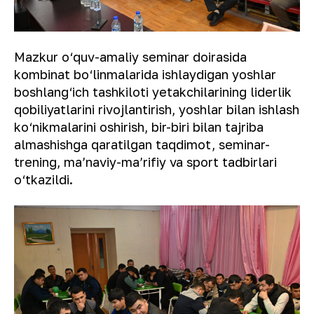
Mazkur o‘quv-amaliy seminar doirasida
kombinat bo‘linmalarida ishlaydigan yoshlar
boshlang‘ich tashkiloti yetakchilarining liderlik
qobiliyatlarini rivojlantirish, yoshlar bilan ishlash
ko‘nikmalarini oshirish, bir-biri bilan tajriba
almashishga qaratilgan taqdimot, seminar-
trening, maʼnaviy-maʼrifiy va sport tadbirlari
o‘tkazildi.