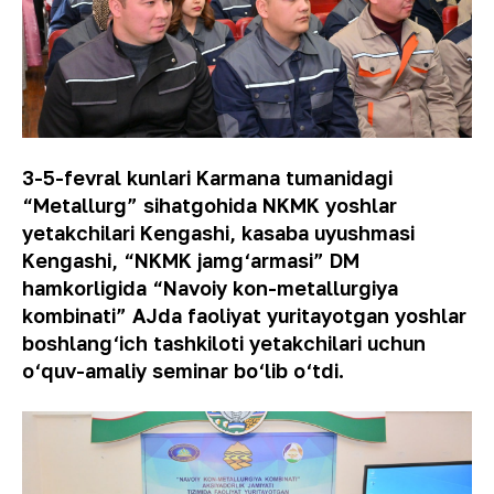
3-5-fevral kunlari Karmana tumanidagi
“Metallurg” sihatgohida NKMK yoshlar
yetakchilari Kengashi, kasaba uyushmasi
Kengashi, “NKMK jamg‘armasi” DM
hamkorligida “Navoiy kon-metallurgiya
kombinati” AJda faoliyat yuritayotgan yoshlar
boshlang‘ich tashkiloti yetakchilari uchun
o‘quv-amaliy seminar bo‘lib o‘tdi.