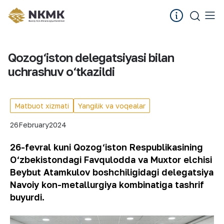
Qozog‘iston delegatsiyasi bilan
uchrashuv o‘tkazildi
Matbuot xizmati
Yangilik va voqealar
26
February
2024
26-fevral kuni Qozog‘iston Respublikasining
O‘zbekistondagi Favqulodda va Muxtor elchisi
Beybut Atamkulov boshchiligidagi delegatsiya
Navoiy kon-metallurgiya kombinatiga tashrif
buyurdi.