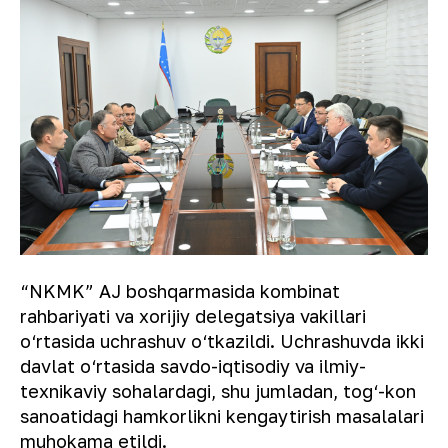
“NKMK” AJ boshqarmasida kombinat
rahbariyati va xorijiy delegatsiya vakillari
o‘rtasida uchrashuv o‘tkazildi. Uchrashuvda ikki
davlat o‘rtasida savdo-iqtisodiy va ilmiy-
texnikaviy sohalardagi, shu jumladan, tog‘-kon
sanoatidagi hamkorlikni kengaytirish masalalari
muhokama etildi.