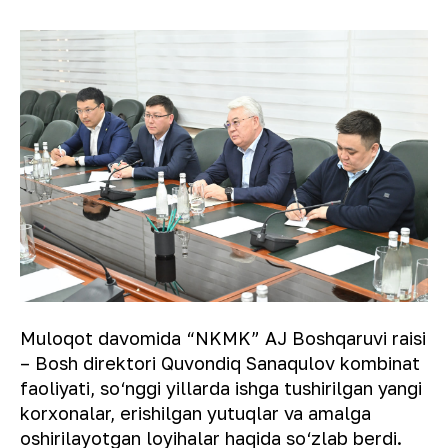
Muloqot davomida “NKMK” AJ Boshqaruvi raisi
– Bosh direktori Quvondiq Sanaqulov kombinat
faoliyati, so‘nggi yillarda ishga tushirilgan yangi
korxonalar, erishilgan yutuqlar va amalga
oshirilayotgan loyihalar haqida so‘zlab berdi.