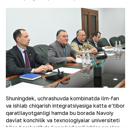
Shuningdek, uchrashuvda kombinatda ilm-fan
va ishlab chiqarish integratsiyasiga katta eʼtibor
qaratilayotganligi hamda bu borada Navoiy
davlat konchilik va texnologiyalar universiteti
bilan hamkorlikda keng ko‘lamli ishlar amalga