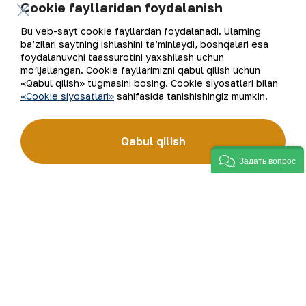
Cookie fayllaridan foydalanish
oshirilayotganligi to‘g‘risida taʼkidlab o‘tildi.
Bu veb-sayt cookie fayllardan foydalanadi. Ularning
“NKMK” AJ Matbuot xizmati.
ba’zilari saytning ishlashini ta’minlaydi, boshqalari esa
foydalanuvchi taassurotini yaxshilash uchun
mo‘ljallangan. Cookie fayllarimizni qabul qilish uchun
«Qabul qilish» tugmasini bosing. Cookie siyosatlari bilan
«Cookie siyosatlari»
sahifasida tanishishingiz mumkin.
Ro‘yxatga qaytish
Qabul qilish
Задать вопрос
Elektron pochta manzili
Yangilanishlarga obuna bo'ling
“Navoiy kon-metallurgiya kombinati” AJ (“NKMK” AJ)
jahonda oltin ishlab chiqaruvchi yirik kompaniyalar