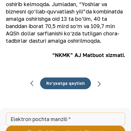
oshirib kelmoqda. Jumladan, “Yoshlar va
biznesni qo‘llab-quvvatlash yili”da kombinatda
amalga oshirishga oid 13 ta bo‘lim, 40 ta
banddan iborat 70,5 mlrd so‘m va 109,7 mln
AQSh dollar sarflanishi ko‘zda tutilgan chora-
tadbirlar dasturi amalga oshirilmoqda.
“NKMK” AJ Matbuot xizmati.
Ro‘yxatga qaytish
Elektron pochta manzili