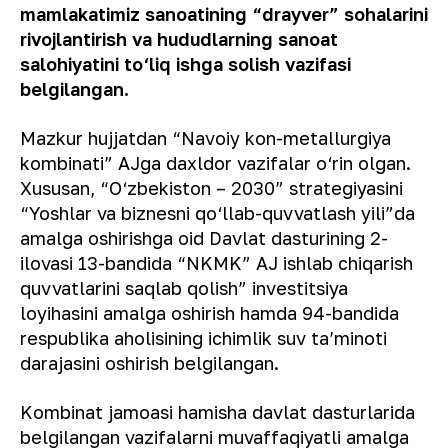
mamlakatimiz sanoatining “drayver” sohalarini
rivojlantirish va hududlarning sanoat
salohiyatini to‘liq ishga solish vazifasi
belgilangan.
Mazkur hujjatdan “Navoiy kon-metallurgiya
kombinati” AJga daxldor vazifalar o‘rin olgan.
Xususan, “O‘zbekiston – 2030” strategiyasini
“Yoshlar va biznesni qo‘llab-quvvatlash yili”da
amalga oshirishga oid Davlat dasturining 2-
ilovasi 13-bandida “NKMK” AJ ishlab chiqarish
quvvatlarini saqlab qolish” investitsiya
loyihasini amalga oshirish hamda 94-bandida
respublika aholisining ichimlik suv taʼminoti
darajasini oshirish belgilangan.
Kombinat jamoasi hamisha davlat dasturlarida
belgilangan vazifalarni muvaffaqiyatli amalga