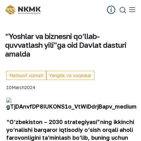
“Yoshlar va biznesni qo‘llab-
quvvatlash yili”ga oid Davlat dasturi
amalda
Matbuot xizmati
Yangilik va voqealar
10
March
2024
“O‘zbekiston – 2030 strategiyasi”ning ikkinchi
yo‘nalishi barqaror iqtisodiy o‘sish orqali aholi
farovonligini taʼminlash bo‘lib, buning uchun