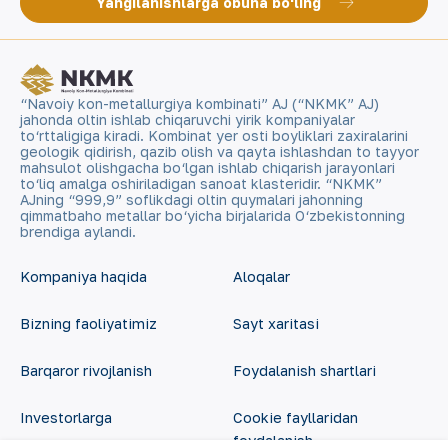
Yangilanishlarga obuna bo'ling
“Navoiy kon-metallurgiya kombinati” AJ (“NKMK” AJ)
jahonda oltin ishlab chiqaruvchi yirik kompaniyalar
to‘rttaligiga kiradi. Kombinat yer osti boyliklari zaxiralarini
geologik qidirish, qazib olish va qayta ishlashdan to tayyor
mahsulot olishgacha bo‘lgan ishlab chiqarish jarayonlari
to‘liq amalga oshiriladigan sanoat klasteridir. “NKMK”
AJning “999,9” soflikdagi oltin quymalari jahonning
qimmatbaho metallar bo‘yicha birjalarida O‘zbekistonning
brendiga aylandi.
Kompaniya haqida
Aloqalar
Bizning faoliyatimiz
Sayt xaritasi
Barqaror rivojlanish
Foydalanish shartlari
Investorlarga
Cookie fayllaridan
foydalanish