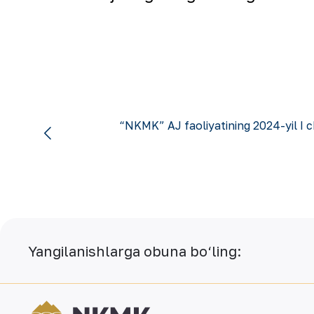
“NKMK” AJ faoliyatining 2024-yil I 
Yangilanishlarga obuna bo‘ling: