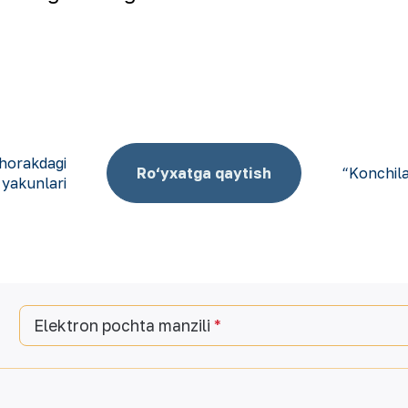
chorakdagi
Ro‘yxatga qaytish
“Konchila
yakunlari
Elektron pochta manzili