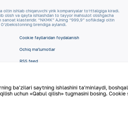
tin ishlab chiqaruvchi yirik kompaniyalar to‘rttaligiga kiradi.
qazib olish va qayta ishlashdan to tayyor mahsulot olishgacha
an sanoat klasteridir. “NKMK” AJning “999,9” soflikdagi oltin
a O‘zbekistonning brendiga aylandi.
Cookie fayllaridan foydalanish
Ochiq ma'lumotlar
RSS feed
ing ba’zilari saytning ishlashini ta’minlaydi, boshqa
qilish uchun «Qabul qilish» tugmasini bosing. Cookie 