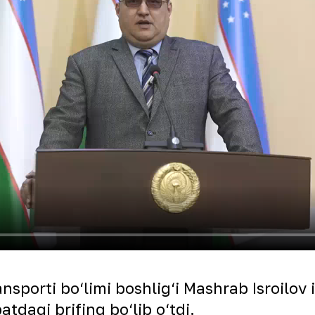
sporti bo‘limi boshlig‘i Mashrab Isroilov 
tdagi brifing bo‘lib o‘tdi.