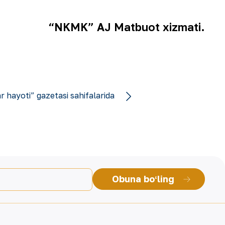
“NKMK” AJ Matbuot xizmati.
r hayoti” gazetasi sahifalarida
Obuna boʻling