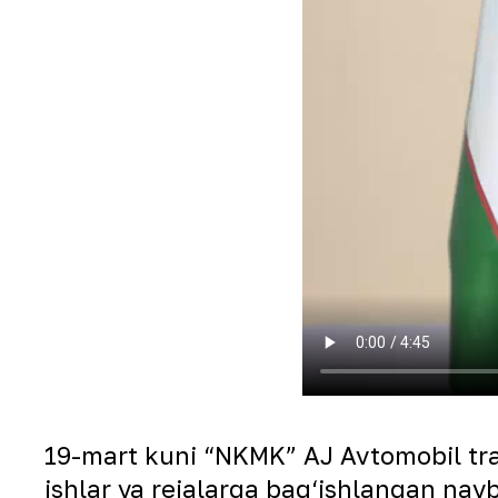
19-mart kuni “NKMK” AJ Avtomobil tran
ishlar va rejalarga bag‘ishlangan navba