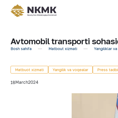
Avtomobil transporti sohasida
Bosh sahifa
Matbout xizmati
Yangiliklar va
Matbuot xizmati
Yangilik va voqealar
Press tadbi
March
2024
18