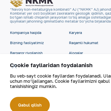
“Navoiy kon-metallurgiya kombinati” AJ (“NKMK” AJ) jahonda ol
Kombinat yer osti boyliklari zaxiralarini geologik qidirish, 
bo‘lgan ishlab chiqarish jarayonlari to‘liq amalga oshiriladig
quymalari jahonning qimmatbaho metallar bo‘yicha birjalarid
Kompaniya haqida
Karyera
Bizning faoliyatimiz
Raqamli hukumat
Barqaror rivojlanish
Aloqalar
Investorlarga
Sayt xaritasi
Cookie fayllaridan foydalanish
Matbout xizmati
Foydalanish shartlari
Bu veb-sayt cookie fayllardan foydalanadi. Ularn
uchun mo‘ljallangan. Cookie fayllarimizni qabul 
tanishishingiz mumkin.
Qabul qilish