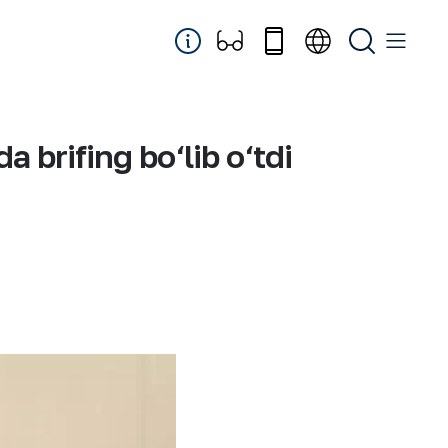
 brifing bo‘lib o‘tdi