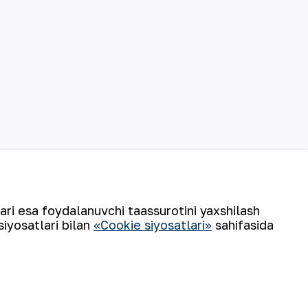
lari esa foydalanuvchi taassurotini yaxshilash
siyosatlari bilan
«Cookie siyosatlari»
sahifasida
©
2026
“NKMK” AJ