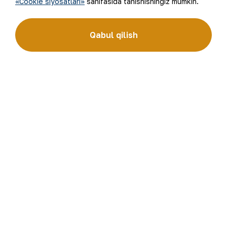
«Cookie siyosatlari»
sahifasida tanishishingiz mumkin.
Qabul qilish