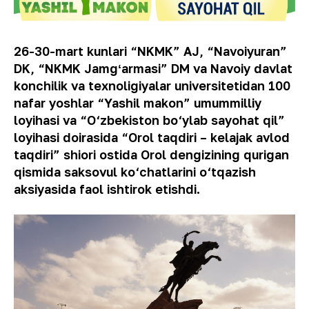
26-30-mart kunlari “NKMK” AJ, “Navoiyuran”
DK, “NKMK Jamgʻarmasi” DM va Navoiy davlat
konchilik va texnoligiyalar universitetidan 100
nafar yoshlar “Yashil makon” umummilliy
loyihasi va “O‘zbekiston bo‘ylab sayohat qil”
loyihasi doirasida “Orol taqdiri – kelajak avlod
taqdiri” shiori ostida Orol dengizining qurigan
qismida saksovul ko‘chatlarini o‘tqazish
aksiyasida faol ishtirok etishdi.