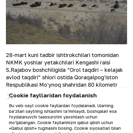
28-mart kuni tadbir ishtirokchilari tomonidan
NKMK yoshlar yetakchilari Kengashi raisi
S.Rajabov boshchiligida “Orol taqdiri – kelajak
avlod taqdiri” shiori ostida Qoraqalpogʻiston
Respublikasi Moʻynoq shahridan 80 kilometr
uzoqlikda joylashgan Orol dengizining qurigan
Cookie fayllaridan foydalanish
qismida 100 mingta saksovul koʻchatlari
Bu veb-sayt cookie fayllardan foydalanadi. Ularning
oʻtqazildi.
ba’zilari saytning ishlashini ta’minlaydi, boshqalari esa
foydalanuvchi taassurotini yaxshilash uchun
mo‘ljallangan. Cookie fayllarimizni qabul qilish uchun
«Qabul qilish» tugmasini bosing. Cookie siyosatlari bilan