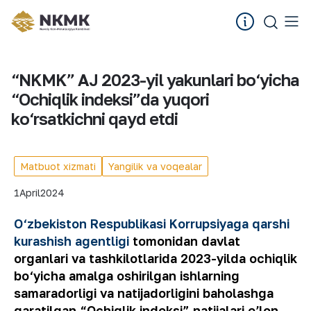
“NKMK” AJ 2023-yil yakunlari bo‘yicha
“Ochiqlik indeksi”da yuqori
ko‘rsatkichni qayd etdi
Matbuot xizmati
Yangilik va voqealar
1
April
2024
O‘zbekiston Respublikasi Korrupsiyaga qarshi
kurashish agentligi
tomonidan davlat
organlari va tashkilotlarida 2023-yilda ochiqlik
bo‘yicha amalga oshirilgan ishlarning
samaradorligi va natijadorligini baholashga
qaratilgan “Ochiqlik indeksi” natijalari eʼlon