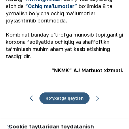
alohida
“Ochiq maʼlumotlar”
bo‘limida 8 ta
yo‘nalish bo‘yicha ochiq maʼlumotlar
joylashtirilib borilmoqda.
Kombinat bunday eʼtirofga munosib topilganligi
korxona faoliyatida ochiqliq va shaffoflikni
taʼminlash muhim ahamiyat kasb etishining
tasdig‘idir.
“NKMK” AJ Matbuot xizmati.
Ro‘yxatga qaytish
Cookie fayllaridan foydalanish