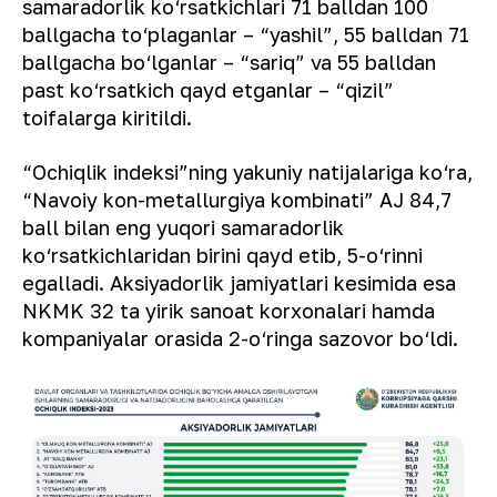
samaradorlik ko‘rsatkichlari 71 balldan 100
ballgacha to‘plaganlar – “yashil”, 55 balldan 71
ballgacha bo‘lganlar – “sariq” va 55 balldan
past ko‘rsatkich qayd etganlar – “qizil”
toifalarga kiritildi.
“Ochiqlik indeksi”ning yakuniy natijalariga ko‘ra,
“Navoiy kon-metallurgiya kombinati” AJ 84,7
ball bilan eng yuqori samaradorlik
ko‘rsatkichlaridan birini qayd etib, 5-o‘rinni
egalladi. Aksiyadorlik jamiyatlari kesimida esa
NKMK 32 ta yirik sanoat korxonalari hamda
kompaniyalar orasida 2-o‘ringa sazovor bo‘ldi.