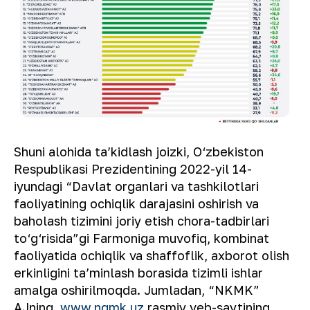
Shuni alohida taʼkidlash joizki, O‘zbekiston
Respublikasi Prezidentining 2022-yil 14-
iyundagi “Davlat organlari va tashkilotlari
faoliyatining ochiqlik darajasini oshirish va
baholash tizimini joriy etish chora-tadbirlari
to‘g‘risida”gi Farmoniga muvofiq, kombinat
faoliyatida ochiqlik va shaffoflik, axborot olish
erkinligini taʼminlash borasida tizimli ishlar
amalga oshirilmoqda. Jumladan, “NKMK”
AJning
www.ngmk.uz
rasmiy veb-saytining