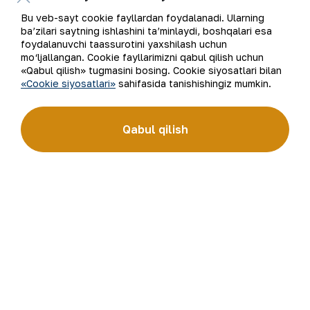
Elektron pochta manzili
Bu veb-sayt cookie fayllardan foydalanadi. Ularning
ba’zilari saytning ishlashini ta’minlaydi, boshqalari esa
Yangilanishlarga obuna bo'ling
foydalanuvchi taassurotini yaxshilash uchun
mo‘ljallangan. Cookie fayllarimizni qabul qilish uchun
«Qabul qilish» tugmasini bosing. Cookie siyosatlari bilan
«Cookie siyosatlari»
sahifasida tanishishingiz mumkin.
“Navoiy kon-metallurgiya kombinati” AJ (“NKMK” AJ)
jahonda oltin ishlab chiqaruvchi yirik kompaniyalar
Qabul qilish
to‘rttaligiga kiradi. Kombinat yer osti boyliklari zaxiralarini
geologik qidirish, qazib olish va qayta ishlashdan to tayyor
mahsulot olishgacha bo‘lgan ishlab chiqarish jarayonlari
to‘liq amalga oshiriladigan sanoat klasteridir. “NKMK”
AJning “999,9” soflikdagi oltin quymalari jahonning
qimmatbaho metallar bo‘yicha birjalarida O‘zbekistonning
brendiga aylandi.
Kompaniya haqida
Aloqalar
Bizning faoliyatimiz
Sayt xaritasi
Barqaror rivojlanish
Foydalanish shartlari