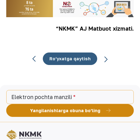
“NKMK” AJ Matbuot xizmati.
Ro‘yxatga qaytish
Elektron pochta manzili
Yangilanishlarga obuna bo'ling