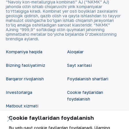
“Navoiy kon-metallurgiya kombinati” AJ (“NKMK” AJ)
jahonda oltin ishlab chiqaruvchi yirik kompaniyalar
to‘rttaligiga kiradi. Kombinat yer osti boyliklari zaxiralarini
geologik qidirish, qazib olish va qayta ishlashdan to tayyor
mahsulot olishgacha bo‘lgan ishlab chiqarish jarayonlari
to‘liq amalga oshiriladigan sanoat klasteridir. “NKMK”
AJning “999,9” soflikdagi oltin quymalari jahonning
qimmatbaho metallar bo‘yicha birjalarida O‘zbekistonning
brendiga aylandi.
Kompaniya haqida
Aloqalar
Bizning faoliyatimiz
Sayt xaritasi
Barqaror rivojlanish
Foydalanish shartlari
Investorlarga
Cookie fayllaridan
foydalanish
Matbout xizmati
Ochiq ma'lumotlar
Cookie fayllaridan foydalanish
Karyera
RSS feed
Bu veb-sayt cookie fayllardan foydalanadi. Ularning