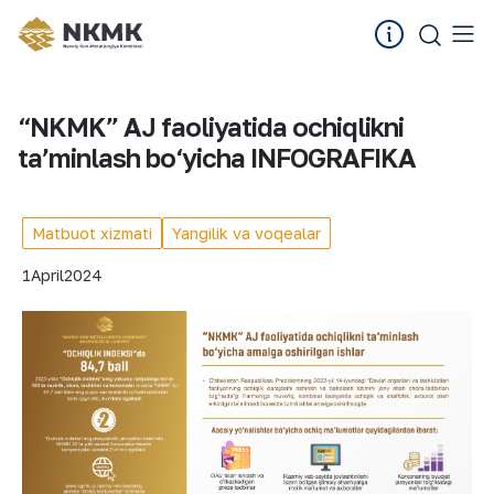
“NKMK” AJ faoliyatida ochiqlikni
taʼminlash bo‘yicha INFOGRAFIKA
Matbuot xizmati
Yangilik va voqealar
1
April
2024