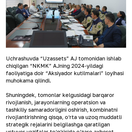
Uchrashuvda “Uzassets” AJ tomonidan ishlab
chiqilgan “NKMK” AJning 2024-yildagi
faoliyatiga doir “Aksiyador kutilmalari” loyihasi
muhokama qilindi.
Shuningdek, tomonlar kelgusidagi barqaror
rivojlanish, jarayonlarning operatsion va
tashkiliy samaradorligini oshirish, kombinatni
rivojlantirishning qisqa, o‘rta va uzoq muddatli
strategik rejalarini belgilashga qaratilgan
ustuvor vazifalar to‘g‘risida o‘zaro axborot