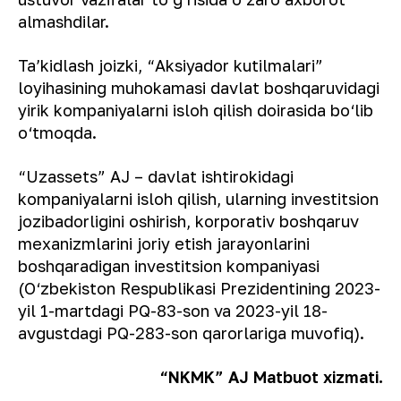
almashdilar.
Taʼkidlash joizki, “Aksiyador kutilmalari”
loyihasining muhokamasi davlat boshqaruvidagi
yirik kompaniyalarni isloh qilish doirasida bo‘lib
o‘tmoqda.
“Uzassets” AJ – davlat ishtirokidagi
kompaniyalarni isloh qilish, ularning investitsion
jozibadorligini oshirish, korporativ boshqaruv
mexanizmlarini joriy etish jarayonlarini
boshqaradigan investitsion kompaniyasi
(O‘zbekiston Respublikasi Prezidentining 2023-
yil 1-martdagi PQ-83-son va 2023-yil 18-
avgustdagi PQ-283-son qarorlariga muvofiq).
“NKMK” AJ Matbuot xizmati.