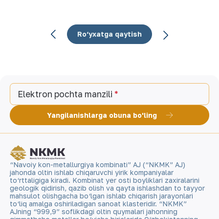
Ro‘yxatga qaytish
Elektron pochta manzili
Yangilanishlarga obuna bo'ling
“Navoiy kon-metallurgiya kombinati” AJ (“NKMK” AJ)
jahonda oltin ishlab chiqaruvchi yirik kompaniyalar
to‘rttaligiga kiradi. Kombinat yer osti boyliklari zaxiralarini
geologik qidirish, qazib olish va qayta ishlashdan to tayyor
mahsulot olishgacha bo‘lgan ishlab chiqarish jarayonlari
to‘liq amalga oshiriladigan sanoat klasteridir. “NKMK”
AJning “999,9” soflikdagi oltin quymalari jahonning