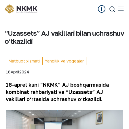
“Uzassets” AJ vakillari bilan uchrashuv
o‘tkazildi
Matbuot xizmati
Yangilik va voqealar
18
April
2024
18-aprel kuni “NKMK” AJ boshqarmasida
kombinat rahbariyati va “Uzassets” AJ
vakillari o‘rtasida uchrashuv o‘tkazildi.