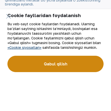
qimmatbaho metallar bo‘yicha birjalarida O‘zbekistonning
brendiga aylandi.
Cookie fayllaridan foydalanish
Kompaniya haqida
Aloqalar
Bu veb-sayt cookie fayllardan foydalanadi. Ularning
Bizning faoliyatimiz
Sayt xaritasi
ba’zilari saytning ishlashini ta’minlaydi, boshqalari esa
foydalanuvchi taassurotini yaxshilash uchun
mo‘ljallangan. Cookie fayllarimizni qabul qilish uchun
Barqaror rivojlanish
Foydalanish shartlari
«Qabul qilish» tugmasini bosing. Cookie siyosatlari bilan
«Cookie siyosatlari»
sahifasida tanishishingiz mumkin.
Investorlarga
Cookie fayllaridan
foydalanish
Matbout xizmati
Qabul qilish
Ochiq ma'lumotlar
Karyera
RSS feed
Raqamli hukumat