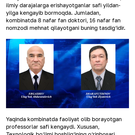
ilmiy darajalarga erishayotganlar safi yildan-
yilga kengayib bormoqda. Jumladan,
kombinatda 8 nafar fan doktori, 16 nafar fan
nomzodi mehnat qilayotgani buning tasdig‘idir.
Yaqinda kombinatda faoliyat olib borayotgan
professorlar safi kengaydi. Xususan,
Texnologik bo‘limi boshlig‘ining o‘rinbosari