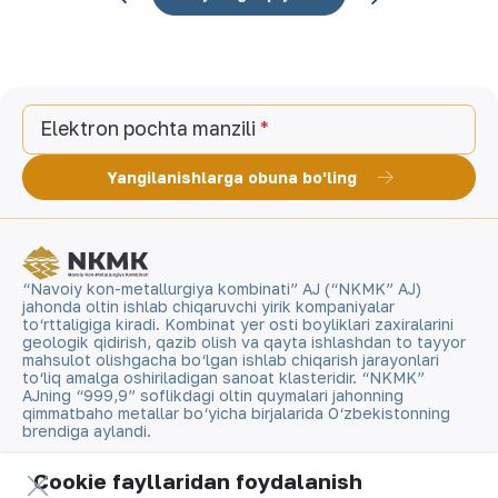
Elektron pochta manzili
Yangilanishlarga obuna bo'ling
“Navoiy kon-metallurgiya kombinati” AJ (“NKMK” AJ)
jahonda oltin ishlab chiqaruvchi yirik kompaniyalar
to‘rttaligiga kiradi. Kombinat yer osti boyliklari zaxiralarini
geologik qidirish, qazib olish va qayta ishlashdan to tayyor
mahsulot olishgacha bo‘lgan ishlab chiqarish jarayonlari
to‘liq amalga oshiriladigan sanoat klasteridir. “NKMK”
AJning “999,9” soflikdagi oltin quymalari jahonning
qimmatbaho metallar bo‘yicha birjalarida O‘zbekistonning
brendiga aylandi.
Cookie fayllaridan foydalanish
Kompaniya haqida
Aloqalar