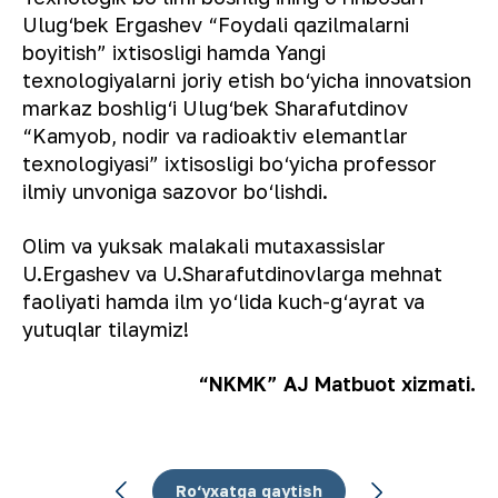
Ulug‘bek Ergashev “Foydali qazilmalarni
boyitish” ixtisosligi hamda Yangi
texnologiyalarni joriy etish bo‘yicha innovatsion
markaz boshlig‘i Ulug‘bek Sharafutdinov
“Kamyob, nodir va radioaktiv elemantlar
texnologiyasi” ixtisosligi bo‘yicha professor
ilmiy unvoniga sazovor bo‘lishdi.
Olim va yuksak malakali mutaxassislar
U.Ergashev va U.Sharafutdinovlarga mehnat
faoliyati hamda ilm yo‘lida kuch-g‘ayrat va
yutuqlar tilaymiz!
“NKMK” AJ Matbuot xizmati.
Ro‘yxatga qaytish