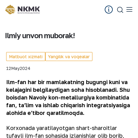
Ilmiy unvon muborak!
Matbuot xizmati
Yangilik va voqealar
12
May
2024
Ilm-fan har bir mamlakatning bugungi kuni va
kelajagini belgilaydigan soha hisoblanadi. Shu
boisdan Navoiy kon-metallurgiya kombinatida
fan, taʼlim va ishlab chiqarish integratsiyasiga
alohida eʼtibor qaratilmoqda.
Korxonada yaratilayotgan shart-sharoitlar
tufayli ilm-fan sohasida izlanishlar olib borib,