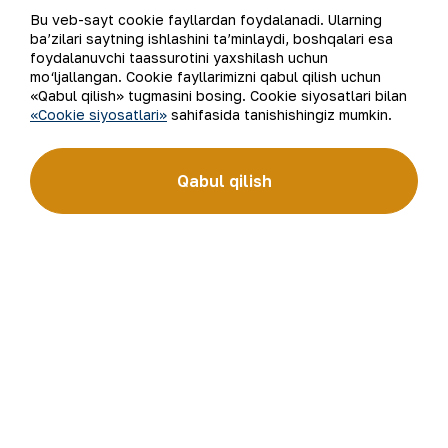
Bu veb-sayt cookie fayllardan foydalanadi. Ularning
Bizning faoliyatimiz
Sayt xaritasi
ba’zilari saytning ishlashini ta’minlaydi, boshqalari esa
foydalanuvchi taassurotini yaxshilash uchun
mo‘ljallangan. Cookie fayllarimizni qabul qilish uchun
Barqaror rivojlanish
Foydalanish shartlari
«Qabul qilish» tugmasini bosing. Cookie siyosatlari bilan
«Cookie siyosatlari»
sahifasida tanishishingiz mumkin.
Investorlarga
Cookie fayllaridan
foydalanish
Matbout xizmati
Qabul qilish
Ochiq ma'lumotlar
Karyera
RSS feed
Raqamli hukumat
©
2026
“NKMK” AJ