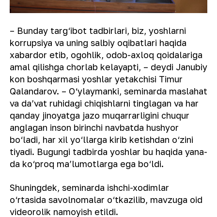
– Bunday targ‘ibot tadbirlari, biz, yoshlarni
korrupsiya va uning salbiy oqibatlari haqida
xabardor etib, ogohlik, odob-axloq qoidalariga
amal qilishga chorlab kelayapti, – deydi Janubiy
kon boshqarmasi yoshlar yetakchisi Timur
Qalandarov. – O‘ylaymanki, seminarda maslahat
va daʼvat ruhidagi chiqishlarni tinglagan va har
qanday jinoyatga jazo muqarrarligini chuqur
anglagan inson birinchi navbatda hushyor
bo‘ladi, har xil yo‘llarga kirib ketishdan o‘zini
tiyadi. Bugungi tadbirda yoshlar bu haqida yana-
da ko‘proq maʼlumotlarga ega bo‘ldi.
Shuningdek, seminarda ishchi-xodimlar
o‘rtasida savolnomalar o‘tkazilib, mavzuga oid
videorolik namoyish etildi.