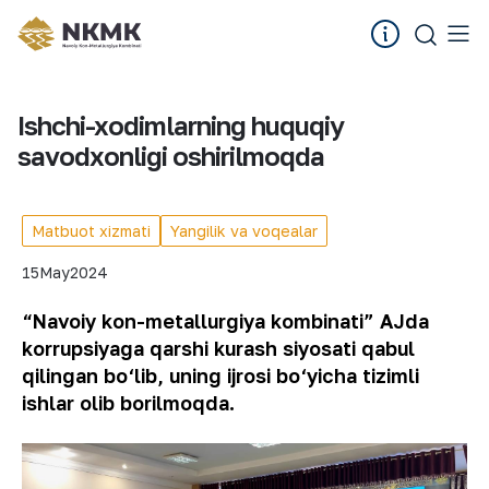
Ishchi-xodimlarning huquqiy
savodxonligi oshirilmoqda
Matbuot xizmati
Yangilik va voqealar
15
May
2024
“Navoiy kon-metallurgiya kombinati” AJda
korrupsiyaga qarshi kurash siyosati qabul
qilingan bo‘lib, uning ijrosi bo‘yicha tizimli
ishlar olib borilmoqda.