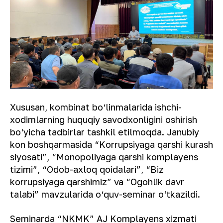
Xususan, kombinat bo‘linmalarida ishchi-
xodimlarning huquqiy savodxonligini oshirish
bo‘yicha tadbirlar tashkil etilmoqda. Janubiy
kon boshqarmasida “Korrupsiyaga qarshi kurash
siyosati”, “Monopoliyaga qarshi komplayens
tizimi”, “Odob-axloq qoidalari”, “Biz
korrupsiyaga qarshimiz” va “Ogohlik davr
talabi” mavzularida o‘quv-seminar o‘tkazildi.
Seminarda “NKMK” AJ Komplayens xizmati