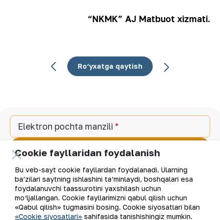
“NKMK” AJ Matbuot xizmati.
Ro‘yxatga qaytish
Elektron pochta manzili
Yangilanishlarga obuna bo'ling
Cookie fayllaridan foydalanish
Bu veb-sayt cookie fayllardan foydalanadi. Ularning
ba’zilari saytning ishlashini ta’minlaydi, boshqalari esa
foydalanuvchi taassurotini yaxshilash uchun
“Navoiy kon-metallurgiya kombinati” AJ (“NKMK” AJ)
mo‘ljallangan. Cookie fayllarimizni qabul qilish uchun
jahonda oltin ishlab chiqaruvchi yirik kompaniyalar
«Qabul qilish» tugmasini bosing. Cookie siyosatlari bilan
to‘rttaligiga kiradi. Kombinat yer osti boyliklari zaxiralarini
«Cookie siyosatlari»
sahifasida tanishishingiz mumkin.