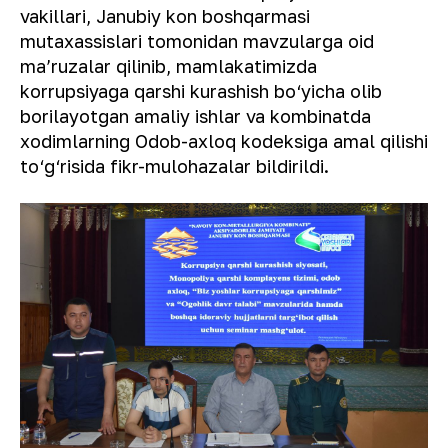
vakillari, Janubiy kon boshqarmasi
mutaxassislari tomonidan mavzularga oid
maʼruzalar qilinib, mamlakatimizda
korrupsiyaga qarshi kurashish bo‘yicha olib
borilayotgan amaliy ishlar va kombinatda
xodimlarning Odob-axloq kodeksiga amal qilishi
to‘g‘risida fikr-mulohazalar bildirildi.