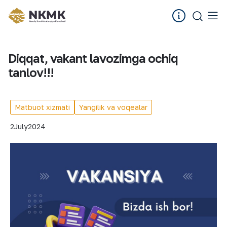
Diqqat, vakant lavozimga ochiq
tanlov!!!
Matbuot xizmati
Yangilik va voqealar
2
July
2024