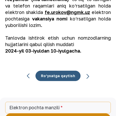
va telefon raqamlari aniq ko‘rsatilgan holda
elektron shaklda
fe.urokov@ngmk.uz
elektron
pochtasiga
vakansiya nomi
ko‘rsatilgan holda
yuborilishi lozim.
Tanlovda ishtirok etish uchun nomzodlarning
hujjatlarini qabul qilish muddati
2024-yil 03-iyuldan 10-iyulgacha
.
Ro‘yxatga qaytish
Elektron pochta manzili