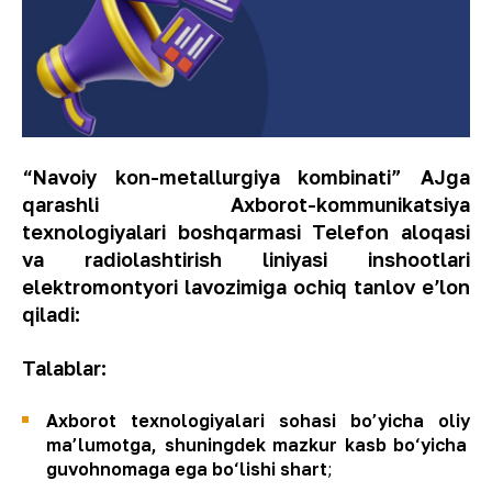
“Navoiy kon-metallurgiya kombinati” AJ
ga
qarashli A
xborot-kommunikatsiya
texnologiyalari boshqarmasi
Telefon aloqasi
va radiolashtirish liniyasi inshootlari
elektromontyori
lavozim
i
ga ochiq tanlov eʼlon
qiladi:
Talablar:
Axborot texnologiyalari sohasi bo
’
yicha oliy
ma’lumotga
,
shuningdek
mazkur kasb bo‘yicha
guvohnomaga ega bo‘lishi shart
;