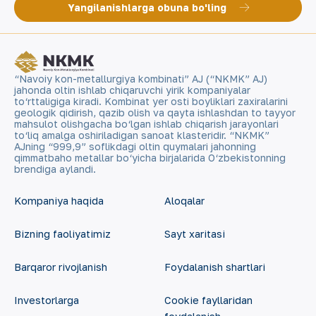
Yangilanishlarga obuna bo'ling
“Navoiy kon-metallurgiya kombinati” AJ (“NKMK” AJ)
jahonda oltin ishlab chiqaruvchi yirik kompaniyalar
to‘rttaligiga kiradi. Kombinat yer osti boyliklari zaxiralarini
geologik qidirish, qazib olish va qayta ishlashdan to tayyor
mahsulot olishgacha bo‘lgan ishlab chiqarish jarayonlari
to‘liq amalga oshiriladigan sanoat klasteridir. “NKMK”
AJning “999,9” soflikdagi oltin quymalari jahonning
qimmatbaho metallar bo‘yicha birjalarida O‘zbekistonning
brendiga aylandi.
Kompaniya haqida
Aloqalar
Bizning faoliyatimiz
Sayt xaritasi
Barqaror rivojlanish
Foydalanish shartlari
Investorlarga
Cookie fayllaridan