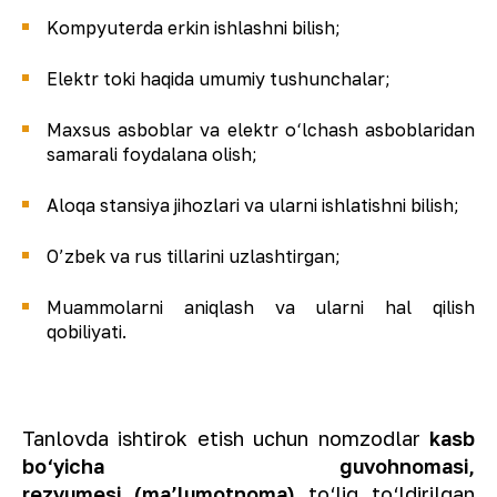
Kompyuterda erkin ishlashni bilish;
Elektr toki haqida umumiy tushunchalar;
Maxsus asboblar va elektr o‘lchash asboblaridan
samarali foydalana olish;
Aloqa stansiya jihozlari va ularni ishlatishni bilish;
O’zbek va rus tillarini uzlashtirgan;
Muammolarni aniqlash va ularni hal qilish
qobiliyati.
Tanlovda ishtirok etish uchun nomzodlar
kasb
bo‘yicha guvohnomasi,
rezyumesi (ma’lumotnoma)
to‘liq to‘ldirilgan