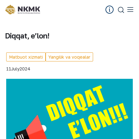
Diqqat, eʼlon!
Matbuot xizmati
Yangilik va voqealar
11
July
2024