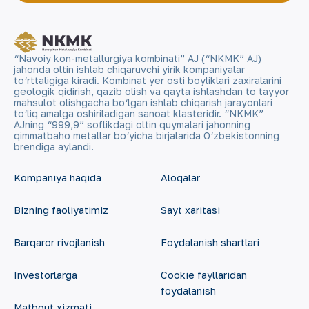
“Navoiy kon-metallurgiya kombinati” AJ (“NKMK” AJ)
jahonda oltin ishlab chiqaruvchi yirik kompaniyalar
to‘rttaligiga kiradi. Kombinat yer osti boyliklari zaxiralarini
geologik qidirish, qazib olish va qayta ishlashdan to tayyor
mahsulot olishgacha bo‘lgan ishlab chiqarish jarayonlari
to‘liq amalga oshiriladigan sanoat klasteridir. “NKMK”
AJning “999,9” soflikdagi oltin quymalari jahonning
qimmatbaho metallar bo‘yicha birjalarida O‘zbekistonning
brendiga aylandi.
Kompaniya haqida
Aloqalar
Bizning faoliyatimiz
Sayt xaritasi
Barqaror rivojlanish
Foydalanish shartlari
Investorlarga
Cookie fayllaridan
foydalanish
Matbout xizmati