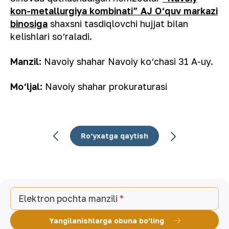
kon-metallurgiya kombinati” AJ O‘quv markazi
binosiga
shaxsni tasdiqlovchi hujjat bilan
kelishlari so‘raladi.
Manzil:
Navoiy shahar Navoiy ko‘chasi 31 A-uy.
Mo‘ljal:
Navoiy shahar prokuraturasi
Ro‘yxatga qaytish
Elektron pochta manzili
Yangilanishlarga obuna bo'ling