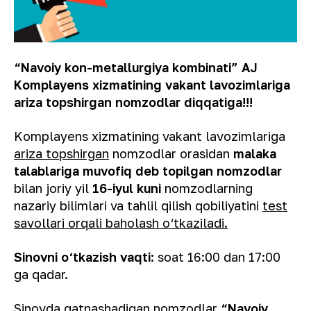
“Navoiy kon-metallurgiya kombinati” AJ
Komplayens xizmatining vakant lavozimlariga
ariza topshirgan nomzodlar diqqatiga!!!
Komplayens xizmatining vakant lavozimlariga
ariza topshirgan
nomzodlar orasidan
malaka
talablariga muvofiq deb topilgan nomzodlar
bilan joriy yil
16-iyul kuni
nomzodlarning
nazariy bilimlari va tahlil qilish qobiliyatini
test
savollari orqali baholash o‘tkaziladi.
Sinovni o‘tkazish vaqti:
soat 16:00 dan 17:00
ga qadar.
Sinovda qatnashadigan nomzodlar
“Navoiy