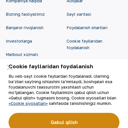
Kompaniya haqida
Aloqalar
Bizning faoliyatimiz
Sayt xaritasi
Barqaror rivojlanish
Foydalanish shartlari
Investorlarga
Cookie fayllaridan
foydalanish
Matbout xizmati
Ochiq ma'lumotlar
Cookie fayllaridan foydalanish
Karyera
RSS feed
Bu veb-sayt cookie fayllardan foydalanadi. Ularning
Raqamli hukumat
ba’zilari saytning ishlashini ta’minlaydi, boshqalari esa
foydalanuvchi taassurotini yaxshilash uchun
mo‘ljallangan. Cookie fayllarimizni qabul qilish uchun
«Qabul qilish» tugmasini bosing. Cookie siyosatlari bilan
«Cookie siyosatlari»
sahifasida tanishishingiz mumkin.
Qabul qilish
©
2026
“NKMK” AJ