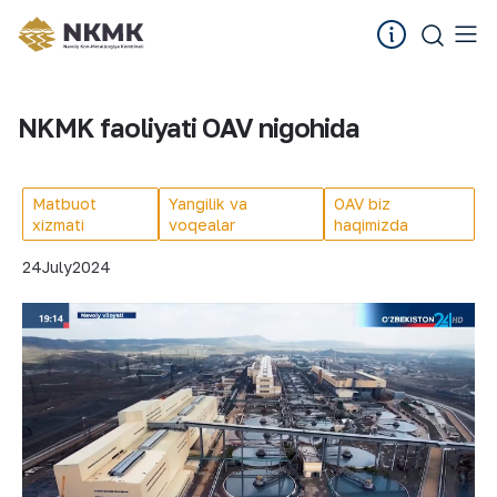
NKMK faoliyati OAV nigohida
Matbuot
Yangilik va
OAV biz
xizmati
voqealar
haqimizda
24
July
2024