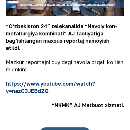
“O‘zbekiston 24” telekanalida “Navoiy kon-
metallurgiya kombinati” AJ faoliyatiga
bag‘ishlangan maxsus reportaj namoyish
etildi.
Mazkur reportajni quyidagi havola orqali ko‘rish
mumkin:
https://www.youtube.com/watch?
v=nazC3JEBdZQ
“NKMK” AJ Matbuot xizmati.