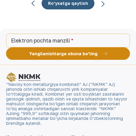
Ro‘yxatga qaytish
Elektron pochta manzili
Yangilanishlarga obuna bo'ling
“Navoiy kon-metallurgiya kombinati” AJ (“NKMK” AJ)
jahonda oltin ishlab chiqaruvchi yirik kompaniyalar
to‘rttaligiga kiradi. Kombinat yer osti boyliklari zaxiralarini
geologik qidirish, qazib olish va qayta ishlashdan to tayyor
mahsulot olishgacha bo‘lgan ishlab chiqarish jarayonlari
to‘liq amalga oshiriladigan sanoat klasteridir. “NKMK”
AJning “999,9” soflikdagi oltin quymalari jahonning
qimmatbaho metallar bo‘yicha birjalarida O‘zbekistonning
brendiga aylandi.