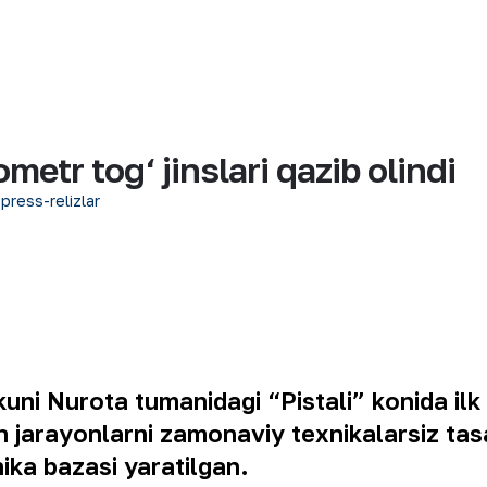
metr tog‘ jinslari qazib olindi
 press-relizlar
uni Nurota tumanidagi “Pistali” konida ilk 
h jarayonlarni zamonaviy texnikalarsiz tasa
ka bazasi yaratilgan.