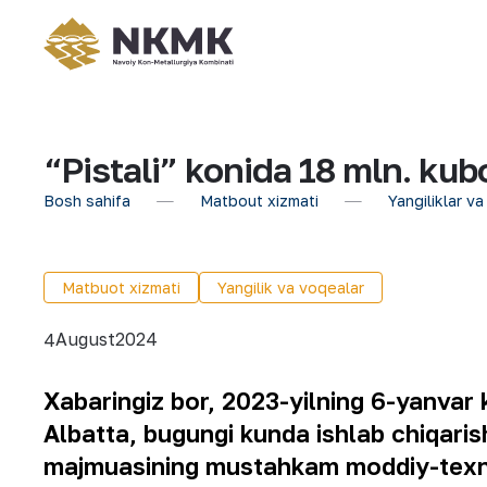
“Pistali” konida 18 mln. kubo
Bosh sahifa
Matbout xizmati
Yangiliklar va
Matbuot xizmati
Yangilik va voqealar
August
2024
4
Xabaringiz bor, 2023-yilning 6-yanvar k
Albatta, bugungi kunda ishlab chiqaris
majmuasining mustahkam moddiy-texni