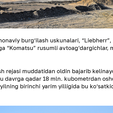
naviy burg‘ilash uskunalari, “Liebherr”, 
ega “Komatsu” rusumli avtoag‘dargichlar,
lish rejasi muddatidan oldin bajarib kelina
 shu davrga qadar 18 mln. kubometrdan osh
-yilning birinchi yarim yilligida bu ko‘sat