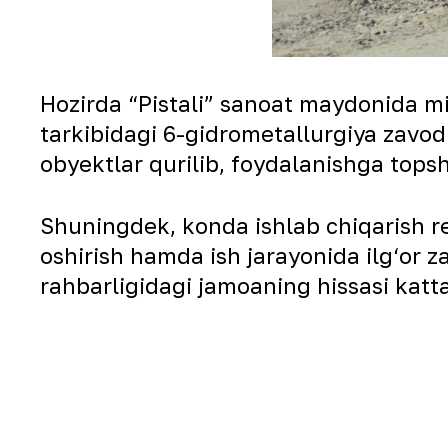
Hozirda “Pistali” sanoat maydonida mi
tarkibidagi 6-gidrometallurgiya zavodi
obyektlar qurilib, foydalanishga topshi
Shuningdek, konda ishlab chiqarish rej
oshirish hamda ish jarayonida ilg‘or 
rahbarligidagi jamoaning hissasi katt