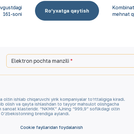
avgustdagi
Kombinat 
Ro‘yxatga qaytish
161-soni
mehnat q
Elektron pochta manzili
tin ishlab chiqaruvchi yirik kompaniyalar to‘rttaligiga kiradi.
qazib olish va qayta ishlashdan to tayyor mahsulot olishgacha
an sanoat klasteridir. “NKMK” AJning “999,9” soflikdagi oltin
a O‘zbekistonning brendiga aylandi.
Cookie fayllaridan foydalanish