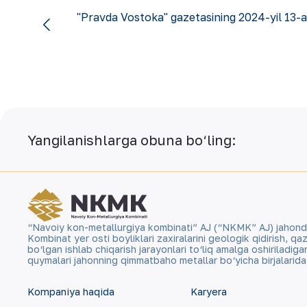
"Pravda Vostoka" gazetasining 2024-yil 13-
Yangilanishlarga obuna bo‘ling:
“Navoiy kon-metallurgiya kombinati” AJ (“NKMK” AJ) jahonda ol
Kombinat yer osti boyliklari zaxiralarini geologik qidirish, 
bo‘lgan ishlab chiqarish jarayonlari to‘liq amalga oshiriladig
quymalari jahonning qimmatbaho metallar bo‘yicha birjalarid
Kompaniya haqida
Karyera