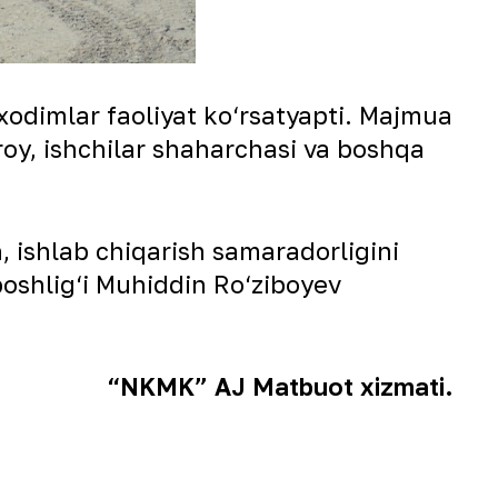
xodimlar faoliyat ko‘rsatyapti. Majmua
roy, ishchilar shaharchasi va boshqa
h, ishlab chiqarish samaradorligini
boshlig‘i Muhiddin Ro‘ziboyev
“NKMK” AJ Matbuot xizmati.