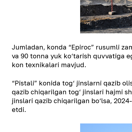
Jumladan, konda “Epiroc” rusumli zamo
va 90 tonna yuk ko‘tarish quvvatiga 
kon texnikalari mavjud.
“Pistali” konida tog‘ jinslarni qazib o
qazib chiqarilgan tog‘ jinslari hajmi
jinslari qazib chiqarilgan bo‘lsa, 2024
etdi.