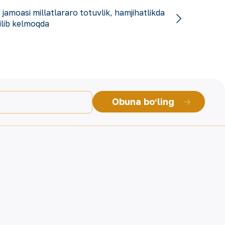
jamoasi millatlararo totuvlik, hamjihatlikda
ilib kelmoqda
Obuna boʻling