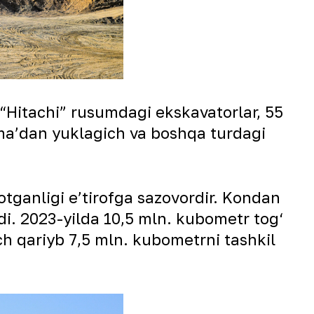
“Hitachi” rusumdagi ekskavatorlar, 55
 ma’dan yuklagich va boshqa turdagi
yotganligi e’tirofga sazovordir. Kondan
di. 2023-yilda 10,5 mln. kubometr tog‘
kich qariyb 7,5 mln. kubometrni tashkil