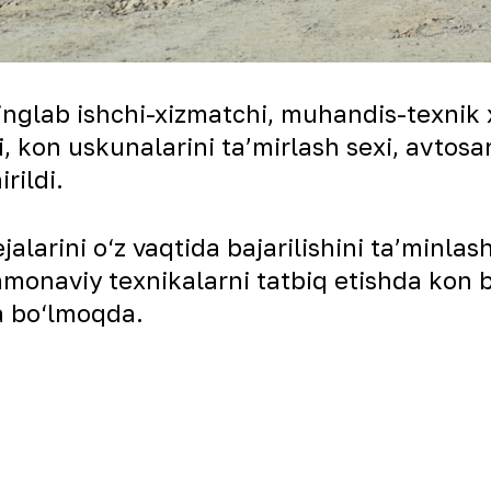
nglab ishchi-xizmatchi, muhandis-texnik 
, kon uskunalarini ta’mirlash sexi, avtosa
rildi.
alarini o‘z vaqtida bajarilishini ta’minlas
zamonaviy texnikalarni tatbiq etishda kon 
a bo‘lmoqda.