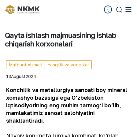
Qayta ishlash majmuasining ishlab
chiqarish korxonalari
Matbuot xizmati
Yangilik va voqealar
13
August
2024
Kon
chilik
va metallurgiya sanoati boy mineral
xomashyo bazasiga ega O‘zbekiston
iqtisodiyotining eng muhim tarmog‘i bo‘lib,
mamlakat
imiz sanoat salohiyatini
shakllantiradi.
Navoiy kon-metallurgiya kombinati ko‘plab