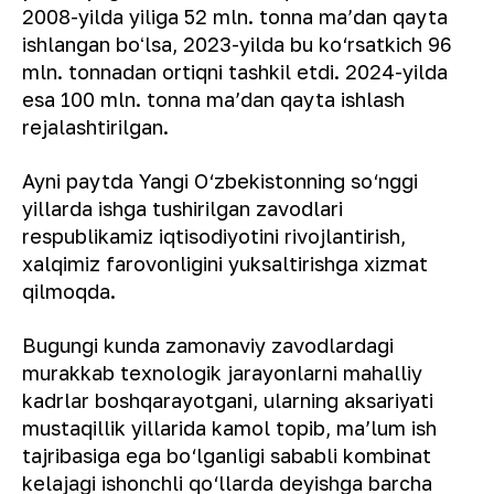
2008-yilda yiliga 52 mln. tonna ma’dan qayta
ishlangan boʻlsa, 2023-yilda bu ko‘rsatkich 96
mln. tonnadan ortiqni tashkil etdi. 2024-yilda
esa 100 mln. tonna ma’dan qayta ishlash
rejalashtirilgan.
Ayni paytda Yangi O‘zbekistonning so‘nggi
yillarda ishga tushirilgan zavodlari
respublikamiz iqtisodiyotini rivojlantirish,
xalqimiz farovonligini yuksaltirishga xizmat
qilmoqda.
Bugungi kunda zamonaviy zavodlardagi
murakkab texnologik jarayonlarni mahalliy
kadrlar boshqarayotgani, ularning aksariyati
mustaqillik yillarida kamol topib, ma’lum ish
tajribasiga ega bo‘lganligi sababli kombinat
kelajagi ishonchli qo‘llarda deyishga barcha