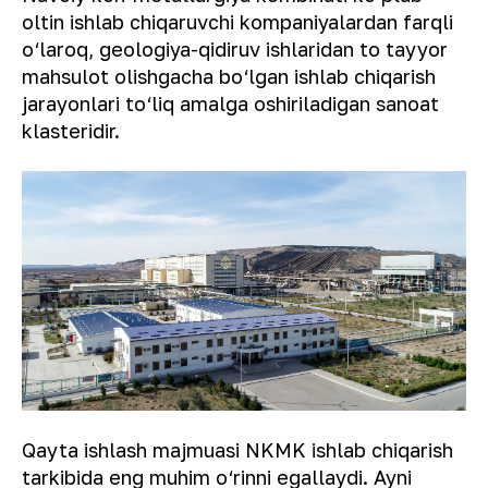
oltin ishlab chiqaruvchi kompaniyalardan farqli
o‘laroq, geologiya-qidiruv ishlaridan to tayyor
mahsulot olishgacha bo‘lgan ishlab chiqarish
jarayonlari to‘liq amalga oshiriladigan sanoat
klasteridir.
Qayta ishlash majmuasi NKMK ishlab chiqarish
tarkibida eng muhim o‘rinni egallaydi. Ayni