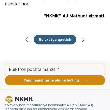
asoslar bor.
“NKMK” AJ Matbuot xizmati.
Ro‘yxatga qaytish
Elektron pochta manzili
Yangilanishlarga obuna bo'ling
“Navoiy kon-metallurgiya kombinati” AJ (“NKMK” AJ)
jahonda oltin ishlab chiqaruvchi yirik kompaniyalar