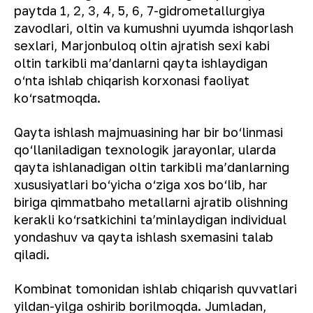
paytda 1, 2, 3, 4, 5, 6, 7-gidrometallurgiya
zavodlari, oltin va kumushni uyumda ishqorlash
sexlari, Marjonbuloq oltin ajratish sexi kabi
oltin tarkibli ma’danlarni qayta ishlaydigan
o‘nta ishlab chiqarish korxonasi faoliyat
ko‘rsatmoqda.
Qayta ishlash majmuasining har bir bo‘linmasi
qo‘llaniladigan texnologik jarayonlar, ularda
qayta ishlanadigan oltin tarkibli ma’danlarning
xususiyatlari bo‘yicha o‘ziga xos bo‘lib, har
biriga qimmatbaho metallarni ajratib olishning
kerakli ko‘rsatkichini ta’minlaydigan individual
yondashuv va qayta ishlash sxemasini talab
qiladi.
Kombinat tomonidan ishlab chiqarish quvvatlari
yildan-yilga oshirib borilmoqda. Jumladan,