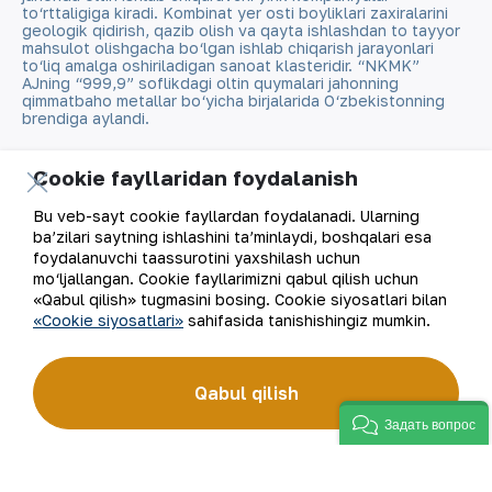
to‘rttaligiga kiradi. Kombinat yer osti boyliklari zaxiralarini
geologik qidirish, qazib olish va qayta ishlashdan to tayyor
mahsulot olishgacha bo‘lgan ishlab chiqarish jarayonlari
to‘liq amalga oshiriladigan sanoat klasteridir. “NKMK”
AJning “999,9” soflikdagi oltin quymalari jahonning
qimmatbaho metallar bo‘yicha birjalarida O‘zbekistonning
brendiga aylandi.
Kompaniya haqida
Aloqalar
Cookie fayllaridan foydalanish
Bu veb-sayt cookie fayllardan foydalanadi. Ularning
Bizning faoliyatimiz
Sayt xaritasi
ba’zilari saytning ishlashini ta’minlaydi, boshqalari esa
foydalanuvchi taassurotini yaxshilash uchun
Barqaror rivojlanish
Foydalanish shartlari
mo‘ljallangan. Cookie fayllarimizni qabul qilish uchun
«Qabul qilish» tugmasini bosing. Cookie siyosatlari bilan
«Cookie siyosatlari»
sahifasida tanishishingiz mumkin.
Investorlarga
Cookie fayllaridan
foydalanish
Matbout xizmati
Qabul qilish
Ochiq ma'lumotlar
Karyera
Задать вопрос
RSS feed
Raqamli hukumat