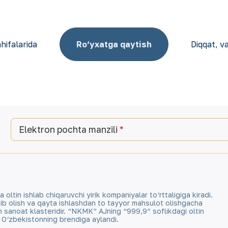
hifalarida
Ro‘yxatga qaytish
Diqqat, v
Elektron pochta manzili
tin ishlab chiqaruvchi yirik kompaniyalar to‘rttaligiga kiradi.
qazib olish va qayta ishlashdan to tayyor mahsulot olishgacha
an sanoat klasteridir. “NKMK” AJning “999,9” soflikdagi oltin
a O‘zbekistonning brendiga aylandi.