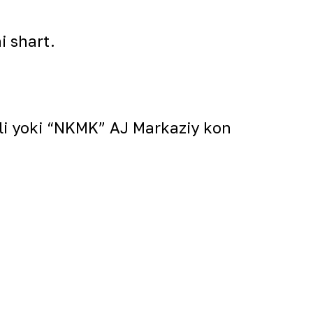
i shart.
li yoki “NKMK” AJ Markaziy kon