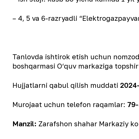
– 4, 5 va 6-razryadli “Elektrogazpayv
Tanlovda ishtirok etish uchun nomzodl
boshqarmasi О‘quv markaziga topshiri
Hujjatlarni qabul qilish muddati
2024-
Murojaat uchun telefon raqamlar:
79-
Manzil:
Zarafshon shahar Markaziy ko