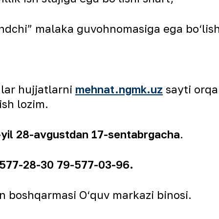
andchi” malaka guvohnomasiga ega bо‘lish
ar hujjatlarni
mehnat.ngmk.uz
sayti orqa
sh lozim.
yil 28-avgustdan 17-sentabrgacha
.
577-28-30 79-577-03-96.
n boshqarmasi О‘quv markazi binosi.