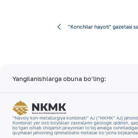
“Konchilar hayoti” gazetasi sa
Yangilanishlarga obuna bo‘ling:
“Navoiy kon-metallurgiya kombinati” AJ (“NKMK” AJ) jahonda ol
Kombinat yer osti boyliklari zaxiralarini geologik qidirish, 
bo‘lgan ishlab chiqarish jarayonlari to‘liq amalga oshiriladig
quymalari jahonning qimmatbaho metallar bo‘yicha birjalarid