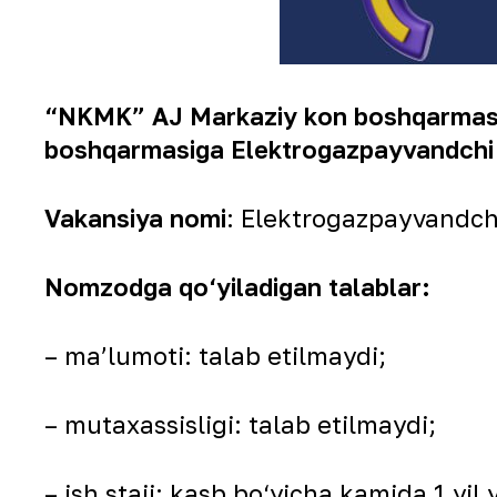
“NKMK” AJ Markaziy kon boshqarmasi 5
boshqarmasiga Elektrogazpayvandchi ka
Vakansiya nomi
: Elektrogazpayvandch
Nomzodga qo‘yiladigan talablar:
– ma’lumoti: talab etilmaydi;
– mutaxassisligi: talab etilmaydi;
– ish staji: kasb bо‘yicha kamida 1 yil y