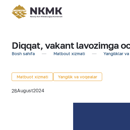
Diqqat, vakant lavozimga och
Bosh sahifa
Matbout xizmati
Yangiliklar va
Matbuot xizmati
Yangilik va voqealar
August
2024
28