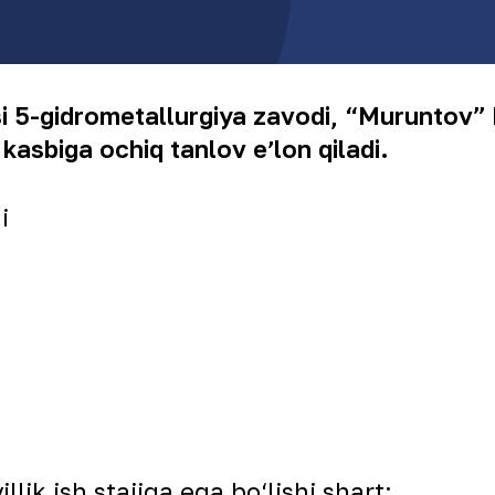
-gidrometallurgiya zavodi, “Muruntov” k
sbiga ochiq tanlov eʼlon qiladi.
i
illik ish stajiga ega bо‘lishi shart;