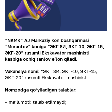
“NKMK” AJ Markaziy kon boshqarmasi
“Muruntov” koniga “ЭКГ 8И, ЭКГ-10, ЭКГ-15,
ЭКГ-20” rusumli Ekskavator mashinisti
kasbiga ochiq tanlov eʼlon qiladi.
Vakansiya nomi
: “ЭКГ 8И, ЭКГ-10, ЭКГ-15,
ЭКГ-20” rusumli Ekskavator mashinisti
Nomzodga qo‘yiladigan talablar:
– ma’lumoti: talab etilmaydi;