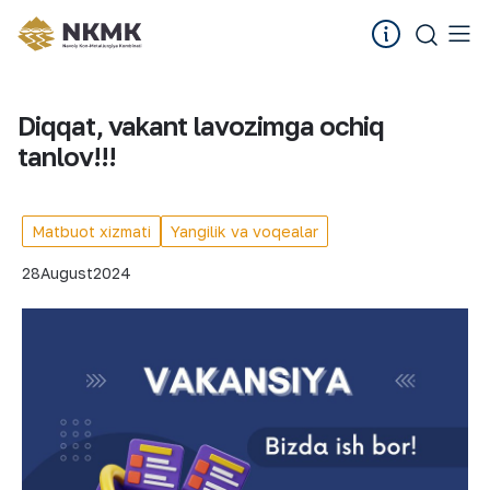
Diqqat, vakant lavozimga ochiq
tanlov!!!
Matbuot xizmati
Yangilik va voqealar
28
August
2024