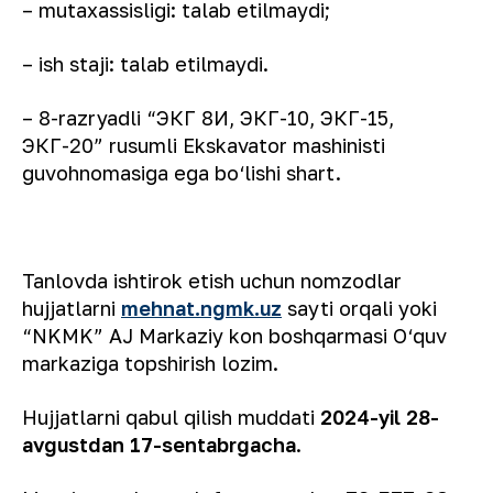
– mutaxassisligi: talab etilmaydi;
– ish staji: talab etilmaydi.
– 8-razryadli “ЭКГ 8И, ЭКГ-10, ЭКГ-15,
ЭКГ-20” rusumli Ekskavator mashinisti
guvohnomasiga ega bо‘lishi shart.
Tanlovda ishtirok etish uchun nomzodlar
hujjatlarni
mehnat.ngmk.uz
sayti orqali yoki
“NKMK” AJ Markaziy kon boshqarmasi О‘quv
markaziga topshirish lozim.
Hujjatlarni qabul qilish muddati
2024-yil 28-
avgustdan 17-sentabrgacha
.