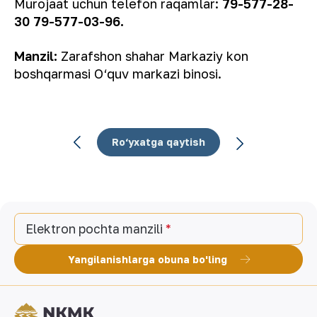
Murojaat uchun telefon raqamlar:
79-577-28-
30 79-577-03-96.
Manzil:
Zarafshon shahar Markaziy kon
boshqarmasi О‘quv markazi binosi.
Ro‘yxatga qaytish
Elektron pochta manzili
Yangilanishlarga obuna bo'ling