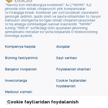
“Navoiy kon-metallurgiya kombinati” AJ (“NKMK” AJ)
jahonda oltin ishlab chiqaruvchi yirik kompaniyalar
to‘rttaligiga kiradi. Kombinat yer osti boyliklari zaxiralarini
geologik qidirish, qazib olish va qayta ishlashdan to tayyor
mahsulot olishgacha bo‘lgan ishlab chiqarish jarayonlari
to‘liq amalga oshiriladigan sanoat klasteridir. “NKMK”
AJning “999,9” soflikdagi oltin quymalari jahonning
qimmatbaho metallar bo‘yicha birjalarida O‘zbekistonning
brendiga aylandi.
Kompaniya haqida
Aloqalar
Bizning faoliyatimiz
Sayt xaritasi
Barqaror rivojlanish
Foydalanish shartlari
Investorlarga
Cookie fayllaridan
foydalanish
Matbout xizmati
Ochiq ma'lumotlar
Cookie fayllaridan foydalanish
Karyera