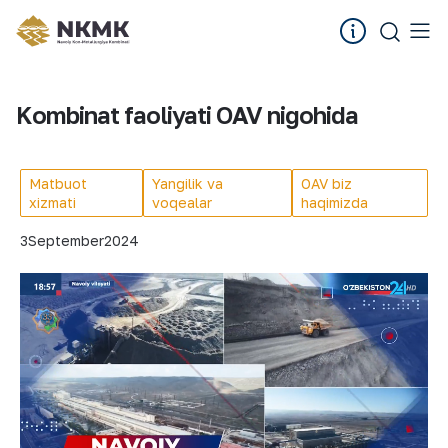
Kombinat faoliyati OAV nigohida
Matbuot
Yangilik va
OAV biz
xizmati
voqealar
haqimizda
3
September
2024