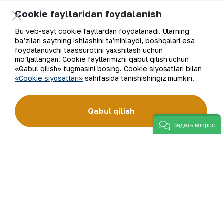
Cookie fayllaridan foydalanish
Kompaniya haqida
Aloqalar
Bu veb-sayt cookie fayllardan foydalanadi. Ularning
Bizning faoliyatimiz
Sayt xaritasi
ba’zilari saytning ishlashini ta’minlaydi, boshqalari esa
foydalanuvchi taassurotini yaxshilash uchun
mo‘ljallangan. Cookie fayllarimizni qabul qilish uchun
Barqaror rivojlanish
Foydalanish shartlari
«Qabul qilish» tugmasini bosing. Cookie siyosatlari bilan
«Cookie siyosatlari»
sahifasida tanishishingiz mumkin.
Investorlarga
Cookie fayllaridan
foydalanish
Matbout xizmati
Qabul qilish
Ochiq ma'lumotlar
Задать вопрос
Karyera
RSS feed
Raqamli hukumat