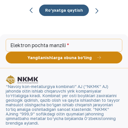
Ro‘yxatga qaytish
Elektron pochta manzili
Yangilanishlarga obuna bo'ling
“Navoiy kon-metallurgiya kombinati” AJ (“NKMK” AJ)
jahonda oltin ishlab chiqaruvchi yirik kompaniyalar
to‘rttaligiga kiradi. Kombinat yer osti boyliklari zaxiralarini
geologik qidirish, qazib olish va qayta ishlashdan to tayyor
mahsulot olishgacha bo‘lgan ishlab chiqarish jarayonlari
to‘liq amalga oshiriladigan sanoat klasteridir. “NKMK”
AJning “999,9” soflikdagi oltin quymalari jahonning
qimmatbaho metallar bo‘yicha birjalarida O‘zbekistonning
brendiga aylandi.