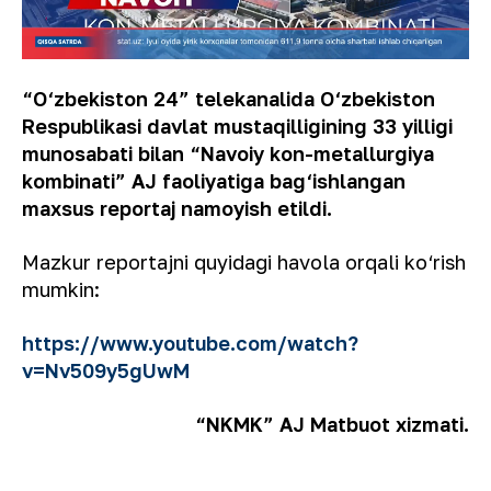
“O‘zbekiston 24” telekanalida O‘zbekiston
Respublikasi davlat mustaqilligining 33 yilligi
munosabati bilan “Navoiy kon-metallurgiya
kombinati” AJ faoliyatiga bag‘ishlangan
maxsus reportaj namoyish etildi.
Mazkur reportajni quyidagi havola orqali ko‘rish
mumkin:
https://www.youtube.com/watch?
v=Nv509y5gUwM
“NKMK” AJ Matbuot xizmati.