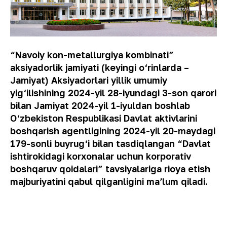
“Navoiy kon-metallurgiya kombinati”
aksiyadorlik jamiyati (keyingi o‘rinlarda –
Jamiyat) Aksiyadorlari yillik umumiy
yig‘ilishining 2024-yil 28-iyundagi 3-son qarori
bilan Jamiyat 2024-yil 1-iyuldan boshlab
O‘zbekiston Respublikasi Davlat aktivlarini
boshqarish agentligining 2024-yil 20-maydagi
179-sonli buyrug‘i bilan tasdiqlangan “Davlat
ishtirokidagi korxonalar uchun korporativ
boshqaruv qoidalari” tavsiyalariga rioya etish
majburiyatini qabul qilganligini maʼlum qiladi.