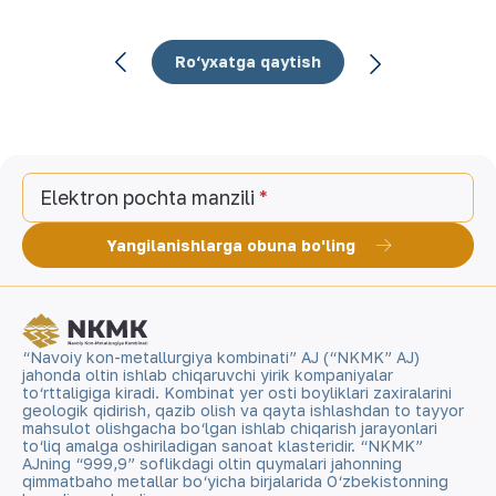
Ro‘yxatga qaytish
Elektron pochta manzili
Yangilanishlarga obuna bo'ling
“Navoiy kon-metallurgiya kombinati” AJ (“NKMK” AJ)
jahonda oltin ishlab chiqaruvchi yirik kompaniyalar
to‘rttaligiga kiradi. Kombinat yer osti boyliklari zaxiralarini
geologik qidirish, qazib olish va qayta ishlashdan to tayyor
mahsulot olishgacha bo‘lgan ishlab chiqarish jarayonlari
to‘liq amalga oshiriladigan sanoat klasteridir. “NKMK”
AJning “999,9” soflikdagi oltin quymalari jahonning
qimmatbaho metallar bo‘yicha birjalarida O‘zbekistonning