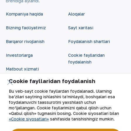
brendiga aylandi.
Kompaniya haqida
Aloqalar
Bizning faoliyatimiz
Sayt xaritasi
Barqaror rivojlanish
Foydalanish shartlari
Investorlarga
Cookie fayllaridan
foydalanish
Matbout xizmati
Ochiq ma'lumotlar
Cookie fayllaridan foydalanish
Karyera
RSS feed
Bu veb-sayt cookie fayllardan foydalanadi. Ularning
Raqamli hukumat
ba’zilari saytning ishlashini ta’minlaydi, boshqalari esa
foydalanuvchi taassurotini yaxshilash uchun
mo‘ljallangan. Cookie fayllarimizni qabul qilish uchun
«Qabul qilish» tugmasini bosing. Cookie siyosatlari bilan
«Cookie siyosatlari»
sahifasida tanishishingiz mumkin.