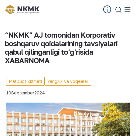
“NKMK” AJ tomonidan Korporativ
boshqaruv qoidalarining tavsiyalari
qabul qilinganligi to‘g‘risida
XABARNOMA
Matbuot xizmati
Yangilik va voqealar
10
September
2024