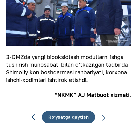
3-GMZda yangi biooksidlash modullarni ishga
tushirish munosabati bilan o‘tkazilgan tadbirda
Shimoliy kon boshqarmasi rahbariyati, korxona
ishchi-xodimlari ishtirok etishdi.
“NKMK” AJ Matbuot xizmati.
Ro‘yxatga qaytish