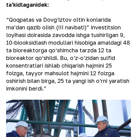
taʼkidlaganidek:
“Qoqpatas va Dovg‘iztov oltin konlarida
maʼdan qazib olish (III navbati)” investitsion
loyihasi doirasida zavodda ishga tushirilgan 9,
10-biooksidlash modullari hisobiga amaldagi 48
ta bioreaktorga qo‘shimcha tarzda 12 ta
bioreaktor qo‘shildi. Bu, o‘z-o‘zidan sulfid
konsentratlari ishlab chiqarish hajmini 25
foizga, tayyor mahsulot hajmini 12 foizga
oshirish bilan birga, 25 ta yangi ish o‘rni yaratish
imkonini berdi.”