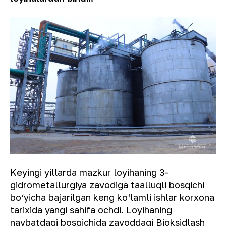
Keyingi yillarda mazkur loyihaning 3-
gidrometallurgiya zavodiga taalluqli bosqichi
bo‘yicha bajarilgan keng ko‘lamli ishlar korxona
tarixida yangi sahifa ochdi. Loyihaning
navbatdagi bosqichida zavoddagi Bioksidlash