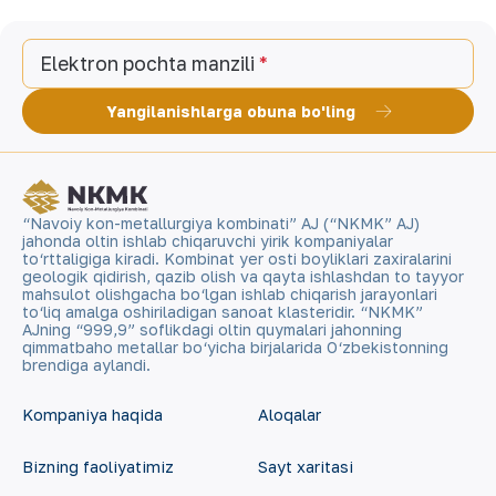
Elektron pochta manzili
Yangilanishlarga obuna bo'ling
“Navoiy kon-metallurgiya kombinati” AJ (“NKMK” AJ)
jahonda oltin ishlab chiqaruvchi yirik kompaniyalar
to‘rttaligiga kiradi. Kombinat yer osti boyliklari zaxiralarini
geologik qidirish, qazib olish va qayta ishlashdan to tayyor
mahsulot olishgacha bo‘lgan ishlab chiqarish jarayonlari
to‘liq amalga oshiriladigan sanoat klasteridir. “NKMK”
AJning “999,9” soflikdagi oltin quymalari jahonning
qimmatbaho metallar bo‘yicha birjalarida O‘zbekistonning
brendiga aylandi.
Kompaniya haqida
Aloqalar
Bizning faoliyatimiz
Sayt xaritasi