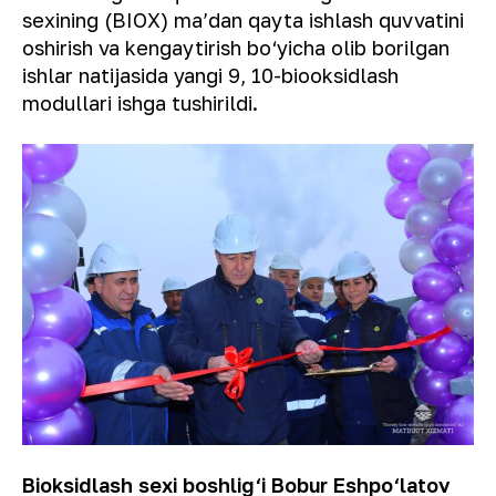
sexining (BIOX) maʼdan qayta ishlash quvvatini
oshirish va kengaytirish bo‘yicha olib borilgan
ishlar natijasida yangi 9, 10-biooksidlash
modullari ishga tushirildi.
Bioksidlash sexi boshlig‘i Bobur Eshpo‘latov