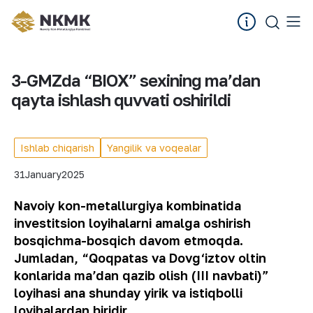
3-GMZda “BIOX” sexining maʼdan
qayta ishlash quvvati oshirildi
Ishlab chiqarish
Yangilik va voqealar
31
January
2025
Navoiy kon-metallurgiya kombinatida
investitsion loyihalarni amalga oshirish
bosqichma-bosqich davom etmoqda.
Jumladan, “Qoqpatas va Dovg‘iztov oltin
konlarida maʼdan qazib olish (III navbati)”
loyihasi ana shunday yirik va istiqbolli
loyihalardan biridir.