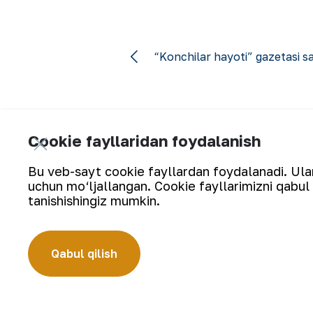
“Konchilar hayoti” gazetasi sa
Cookie fayllaridan foydalanish
Bu veb-sayt cookie fayllardan foydalanadi. Ularn
Yangilanishlarga obuna bo‘ling:
uchun mo‘ljallangan. Cookie fayllarimizni qabul 
tanishishingiz mumkin.
Qabul qilish
“Navoiy kon-metallurgiya kombinati” AJ (“NKMK” AJ) jahonda ol
Kombinat yer osti boyliklari zaxiralarini geologik qidirish, 
bo‘lgan ishlab chiqarish jarayonlari to‘liq amalga oshiriladig
quymalari jahonning qimmatbaho metallar bo‘yicha birjalarid