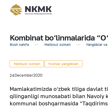
Kombinat bo‘linmalarida “O‘
Bosh sahifa
Matbout xizmati
Yangiliklar va
Matbuot xizmati
Yoshlar yangiliklari
December
2020
24
Mamlakatimizda o‘zbek tiliga davlat ti
qilinganligi munosabati bilan Navoiy
kommunal boshqarmasida “Taqdirimsan,