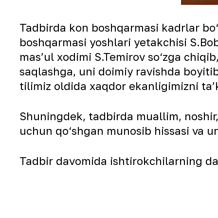
Tadbirda kon boshqarmasi kadrlar bo‘li
boshqarmasi yoshlari yetakchisi S.Bo
masʼul xodimi S.Temirov so‘zga chiqib,
saqlashga, uni doimiy ravishda boyitib 
tilimiz oldida xaqdor ekanligimizni taʼk
Shuningdek, tadbirda muallim, noshir,
uchun qo‘shgan munosib hissasi va uning
Tadbir davomida ishtirokchilarning davl