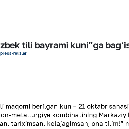
zbek tili bayrami kuni”ga bag‘i
 press-relizlar
li maqomi berilgan kun – 21 oktabr sanasi 
 kon-metallurgiya kombinatining Markaziy
 tariximsan, kelajagimsan, ona tilim!” m