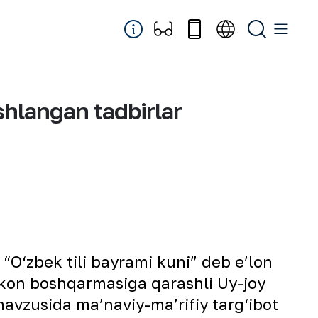
shlangan tadbirlar
“O‘zbek tili bayrami kuni” deb eʼlon
 kon boshqarmasiga qarashli Uy-joy
avzusida maʼnaviy-maʼrifiy targ‘ibot