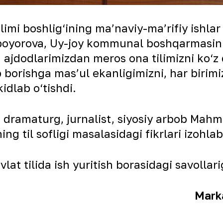
mi boshlig‘ining maʼnaviy-maʼrifiy ishlar 
boyorova, Uy-joy kommunal boshqarmasinin
 ajdodlarimizdan meros ona tilimizni ko‘z 
borishga masʼul ekanligimizni, har birimiz 
idlab o‘tishdi.
 dramaturg, jurnalist, siyosiy arbob Mahmu
 til sofligi masalasidagi fikrlari izohlab 
at tilida ish yuritish borasidagi savollari
Marka