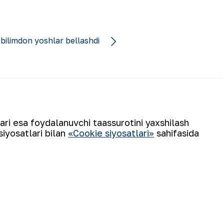
bilimdon yoshlar bellashdi
lari esa foydalanuvchi taassurotini yaxshilash
Obuna boʻling
siyosatlari bilan
«Cookie siyosatlari»
sahifasida