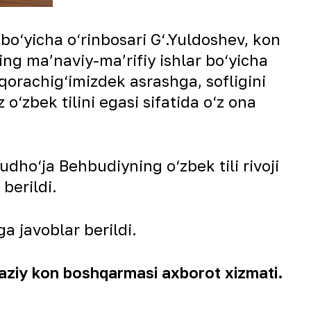
bo‘yicha o‘rinbosari G‘.Yuldoshev, kon
g maʼnaviy-maʼrifiy ishlar bo‘yicha
qorachig‘imizdek asrashga, sofligini
o‘zbek tilini egasi sifatida o‘z ona
dho‘ja Behbudiyning o‘zbek tili rivoji
berildi.
ga javoblar berildi.
ziy kon boshqarmasi axborot xizmati.