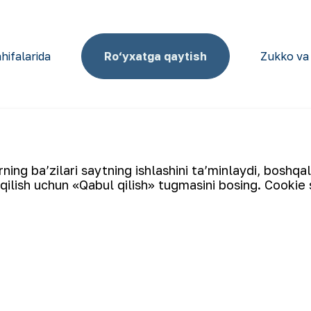
hifalarida
Ro‘yxatga qaytish
Zukko va 
ing ba’zilari saytning ishlashini ta’minlaydi, boshqa
Elektron pochta manzili
qilish uchun «Qabul qilish» tugmasini bosing. Cookie 
tin ishlab chiqaruvchi yirik kompaniyalar to‘rttaligiga kiradi.
qazib olish va qayta ishlashdan to tayyor mahsulot olishgacha
an sanoat klasteridir. “NKMK” AJning “999,9” soflikdagi oltin
a O‘zbekistonning brendiga aylandi.