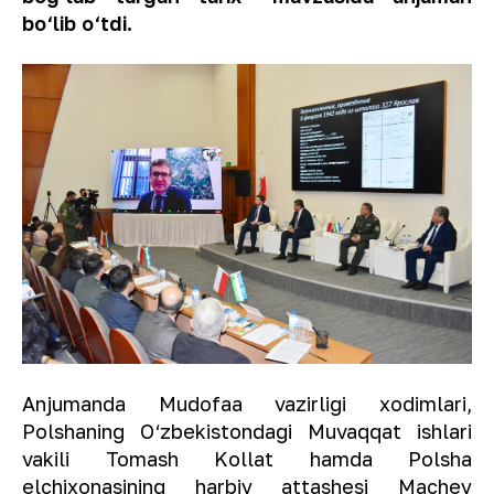
bo‘lib o‘tdi.
Anjumanda Mudofaa vazirligi xodimlari,
Polshaning O‘zbekistondagi Muvaqqat ishlari
vakili Tomash Kollat hamda Polsha
elchixonasining harbiy attashesi Machey