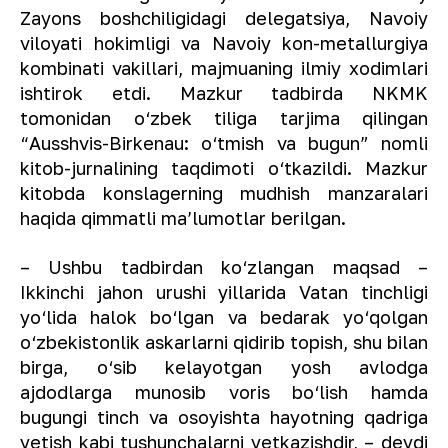
Zayons boshchiligidagi delegatsiya, Navoiy
viloyati hokimligi va Navoiy kon-metallurgiya
kombinati vakillari, majmuaning ilmiy xodimlari
ishtirok etdi. Mazkur tadbirda NKMK
tomonidan o‘zbek tiliga tarjima qilingan
“Ausshvis-Birkenau: o‘tmish va bugun” nomli
kitob-jurnalining taqdimoti o‘tkazildi. Mazkur
kitobda konslagerning mudhish manzaralari
haqida qimmatli maʼlumotlar berilgan.
– Ushbu tadbirdan ko‘zlangan maqsad –
Ikkinchi jahon urushi yillarida Vatan tinchligi
yo‘lida halok bo‘lgan va bedarak yo‘qolgan
o‘zbekistonlik askarlarni qidirib topish, shu bilan
birga, o‘sib kelayotgan yosh avlodga
ajdodlarga munosib voris bo‘lish hamda
bugungi tinch va osoyishta hayotning qadriga
yetish kabi tushunchalarni yetkazishdir, – deydi