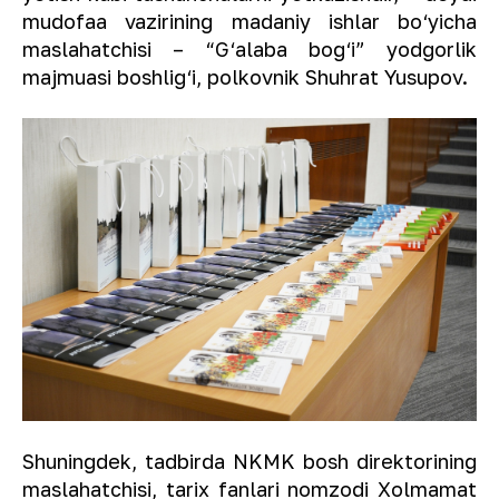
mudofaa vazirining madaniy ishlar bo‘yicha
maslahatchisi – “G‘alaba bog‘i” yodgorlik
majmuasi boshlig‘i, polkovnik Shuhrat Yusupov.
Shuningdek, tadbirda NKMK bosh direktorining
maslahatchisi, tarix fanlari nomzodi Xolmamat