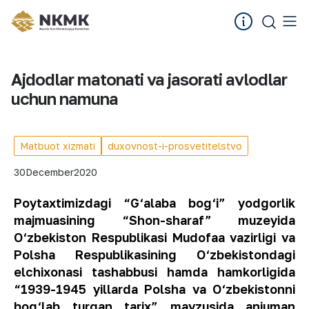
Ajdodlar matonati va jasorati avlodlar
uchun namuna
Matbuot xizmati
duxovnost-i-prosvetitelstvo
30
December
2020
Poytaxtimizdagi “G‘alaba bog‘i” yodgorlik
majmuasining “Shon-sharaf” muzeyida
O‘zbekiston Respublikasi Mudofaa vazirligi va
Polsha Respublikasining O‘zbekistondagi
elchixonasi tashabbusi hamda hamkorligida
“1939-1945 yillarda Polsha va O‘zbekistonni
bog‘lab turgan tarix” mavzusida anjuman