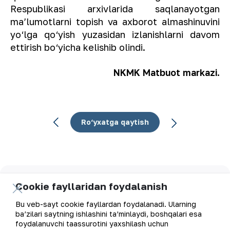
Respublikasi arxivlarida saqlanayotgan
maʼlumotlarni topish va axborot almashinuvini
yo‘lga qo‘yish yuzasidan izlanishlarni davom
ettirish bo‘yicha kelishib olindi.
NKMK Matbuot markazi.
Ro‘yxatga qaytish
Elektron pochta manzili
Cookie fayllaridan foydalanish
Bu veb-sayt cookie fayllardan foydalanadi. Ularning
Yangilanishlarga obuna bo'ling
ba’zilari saytning ishlashini ta’minlaydi, boshqalari esa
foydalanuvchi taassurotini yaxshilash uchun