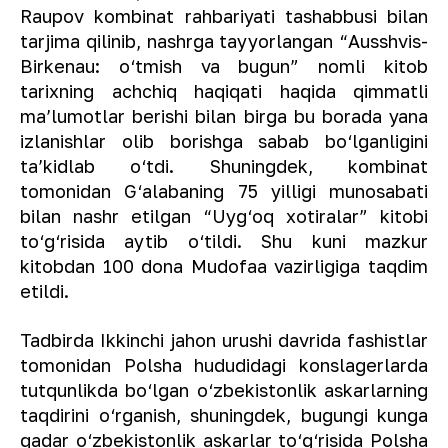
Raupov kombinat rahbariyati tashabbusi bilan
tarjima qilinib, nashrga tayyorlangan “Ausshvis-
Birkenau: o‘tmish va bugun” nomli kitob
tarixning achchiq haqiqati haqida qimmatli
maʼlumotlar berishi bilan birga bu borada yana
izlanishlar olib borishga sabab bo‘lganligini
taʼkidlab o‘tdi. Shuningdek, kombinat
tomonidan G‘alabaning 75 yilligi munosabati
bilan nashr etilgan “Uyg‘oq xotiralar” kitobi
to‘g‘risida aytib o‘tildi. Shu kuni mazkur
kitobdan 100 dona Mudofaa vazirligiga taqdim
etildi.
Tadbirda Ikkinchi jahon urushi davrida fashistlar
tomonidan Polsha hududidagi konslagerlarda
tutqunlikda bo‘lgan o‘zbekistonlik askarlarning
taqdirini o‘rganish, shuningdek, bugungi kunga
qadar o‘zbekistonlik askarlar to‘g‘risida Polsha