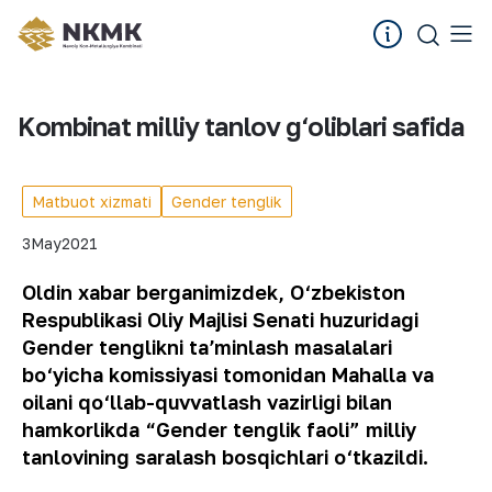
Kombinat milliy tanlov g‘oliblari safida
Matbuot xizmati
Gender tenglik
3
May
2021
Oldin xabar berganimizdek, O‘zbekiston
Respublikasi Oliy Majlisi Senati huzuridagi
Gender tenglikni taʼminlash masalalari
bo‘yicha komissiyasi tomonidan Mahalla va
oilani qo‘llab-quvvatlash vazirligi bilan
hamkorlikda “Gender tenglik faoli” milliy
tanlovining saralash bosqichlari o‘tkazildi.