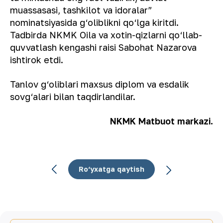
muassasasi, tashkilot va idoralar”
nominatsiyasida g‘oliblikni qo‘lga kiritdi.
Tadbirda NKMK Oila va xotin-qizlarni qo‘llab-
quvvatlash kengashi raisi Sabohat Nazarova
ishtirok etdi.
Tanlov g‘oliblari maxsus diplom va esdalik
sovg‘alari bilan taqdirlandilar.
NKMK Matbuot markazi.
Ro‘yxatga qaytish