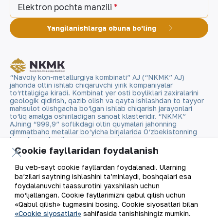
Elektron pochta manzili
Yangilanishlarga obuna bo'ling
“Navoiy kon-metallurgiya kombinati” AJ (“NKMK” AJ)
jahonda oltin ishlab chiqaruvchi yirik kompaniyalar
to‘rttaligiga kiradi. Kombinat yer osti boyliklari zaxiralarini
geologik qidirish, qazib olish va qayta ishlashdan to tayyor
mahsulot olishgacha bo‘lgan ishlab chiqarish jarayonlari
to‘liq amalga oshiriladigan sanoat klasteridir. “NKMK”
AJning “999,9” soflikdagi oltin quymalari jahonning
qimmatbaho metallar bo‘yicha birjalarida O‘zbekistonning
brendiga aylandi.
Cookie fayllaridan foydalanish
Kompaniya haqida
Aloqalar
Bu veb-sayt cookie fayllardan foydalanadi. Ularning
ba’zilari saytning ishlashini ta’minlaydi, boshqalari esa
Bizning faoliyatimiz
Sayt xaritasi
foydalanuvchi taassurotini yaxshilash uchun
mo‘ljallangan. Cookie fayllarimizni qabul qilish uchun
«Qabul qilish» tugmasini bosing. Cookie siyosatlari bilan
Barqaror rivojlanish
Foydalanish shartlari
«Cookie siyosatlari»
sahifasida tanishishingiz mumkin.