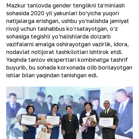
Mazkur tanlovda gender tenglikni taʼminlash
sohasida 2020 yil yakunlari bo‘yicha yuqori
natijalarga erishgan, ushbu yo‘nalishda jamiyat
rivoji uchun tashabbus ko‘rsatayotgan, o‘z
sohasiga tegishli yo‘nalishlarda dolzarb
vazifalarni amalga oshirayotgan vazirlik, idora,
nodavlat notijorat tashkilotlari ishtirok etdi.
Yaqinda tanlov ekspertlari kombinatga tashrif
buyurib, bu sohada korxonada olib borilayotgan
ishlar bilan yaqindan tanishgan edi.