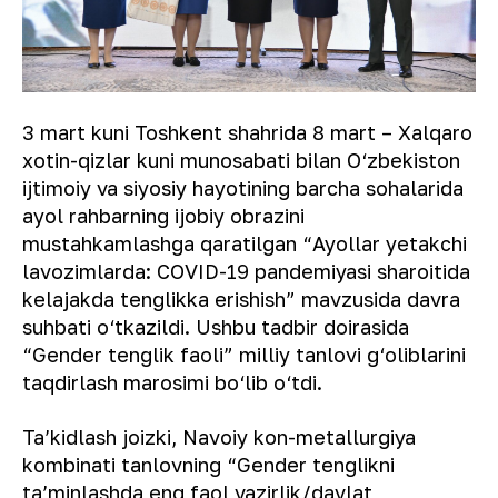
3 mart kuni Toshkent shahrida 8 mart – Xalqaro
xotin-qizlar kuni munosabati bilan O‘zbekiston
ijtimoiy va siyosiy hayotining barcha sohalarida
ayol rahbarning ijobiy obrazini
mustahkamlashga qaratilgan “Ayollar yetakchi
lavozimlarda: COVID-19 pandemiyasi sharoitida
kelajakda tenglikka erishish” mavzusida davra
suhbati o‘tkazildi. Ushbu tadbir doirasida
“Gender tenglik faoli” milliy tanlovi g‘oliblarini
taqdirlash marosimi bo‘lib o‘tdi.
Taʼkidlash joizki, Navoiy kon-metallurgiya
kombinati tanlovning “Gender tenglikni
taʼminlashda eng faol vazirlik/davlat