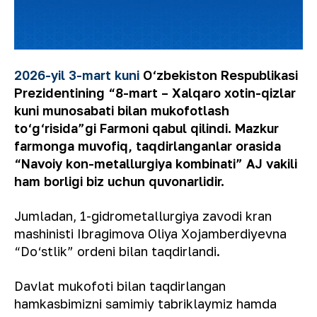
2026-yil 3-mart kuni
O‘zbekiston Respublikasi
Prezidentining “8-mart – Xalqaro xotin-qizlar
kuni munosabati bilan mukofotlash
to‘g‘risida”gi Farmoni qabul qilindi. Mazkur
farmonga muvofiq, taqdirlanganlar orasida
“Navoiy kon-metallurgiya kombinati” AJ vakili
ham borligi biz uchun quvonarlidir.
Jumladan, 1-gidrometallurgiya zavodi kran
mashinisti Ibragimova Oliya Xojamberdiyevna
“Do‘stlik” ordeni bilan taqdirlandi.
Davlat mukofoti bilan taqdirlangan
hamkasbimizni samimiy tabriklaymiz hamda