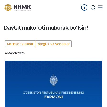
Davlat mukofoti muborak bo‘lsin!
Matbuot xizmati
Yangilik va voqealar
4
March
2026