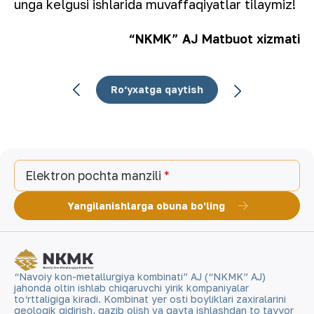
unga kelgusi ishlarida muvaffaqiyatlar tilaymiz!
“NKMK” AJ Matbuot xizmati
Ro‘yxatga qaytish
Elektron pochta manzili
Yangilanishlarga obuna bo'ling
“Navoiy kon-metallurgiya kombinati” AJ (“NKMK” AJ)
jahonda oltin ishlab chiqaruvchi yirik kompaniyalar
to‘rttaligiga kiradi. Kombinat yer osti boyliklari zaxiralarini
geologik qidirish, qazib olish va qayta ishlashdan to tayyor