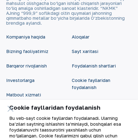
mahsulot olishgacha bo‘lgan ishlab chiqarish jarayonlari
to‘liq amalga oshiriladigan sanoat klasteridir. “NKMK”
AJning “999,9” soflikdagi oltin quymalari jahonning
qimmatbaho metallar bo‘yicha birjalarida O‘zbekistonning
brendiga aylandi.
Kompaniya haqida
Aloqalar
Bizning faoliyatimiz
Sayt xaritasi
Barqaror rivojlanish
Foydalanish shartlari
Investorlarga
Cookie fayllaridan
foydalanish
Matbout xizmati
Ochiq ma'lumotlar
Cookie fayllaridan foydalanish
Karyera
RSS feed
Bu veb-sayt cookie fayllardan foydalanadi. Ularning
Raqamli hukumat
ba’zilari saytning ishlashini ta’minlaydi, boshqalari esa
foydalanuvchi taassurotini yaxshilash uchun
mo‘ljallangan. Cookie fayllarimizni qabul qilish uchun