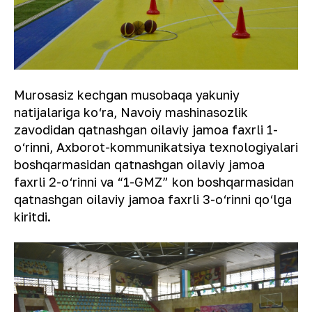
Murosasiz kechgan musobaqa yakuniy
natijalariga ko‘ra, Navoiy mashinasozlik
zavodidan qatnashgan oilaviy jamoa faxrli 1-
o‘rinni, Axborot-kommunikatsiya texnologiyalari
boshqarmasidan qatnashgan oilaviy jamoa
faxrli 2-o‘rinni va “1-GMZ” kon boshqarmasidan
qatnashgan oilaviy jamoa faxrli 3-o‘rinni qo‘lga
kiritdi.