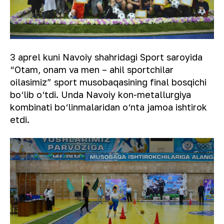
3 aprel kuni Navoiy shahridagi Sport saroyida
“Otam, onam va men – ahil sportchilar
oilasimiz” sport musobaqasining final bosqichi
bo‘lib o‘tdi. Unda Navoiy kon-metallurgiya
kombinati bo‘linmalaridan o‘nta jamoa ishtirok
etdi.