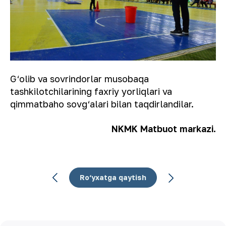
G‘olib va sovrindorlar musobaqa
tashkilotchilarining faxriy yorliqlari va
qimmatbaho sovg‘alari bilan taqdirlandilar.
NKMK Matbuot markazi.
Ro‘yxatga qaytish