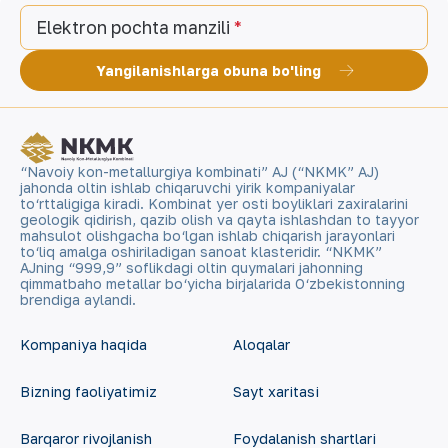
Elektron pochta manzili
Yangilanishlarga obuna bo'ling
“Navoiy kon-metallurgiya kombinati” AJ (“NKMK” AJ)
jahonda oltin ishlab chiqaruvchi yirik kompaniyalar
to‘rttaligiga kiradi. Kombinat yer osti boyliklari zaxiralarini
geologik qidirish, qazib olish va qayta ishlashdan to tayyor
mahsulot olishgacha bo‘lgan ishlab chiqarish jarayonlari
to‘liq amalga oshiriladigan sanoat klasteridir. “NKMK”
AJning “999,9” soflikdagi oltin quymalari jahonning
qimmatbaho metallar bo‘yicha birjalarida O‘zbekistonning
brendiga aylandi.
Kompaniya haqida
Aloqalar
Bizning faoliyatimiz
Sayt xaritasi
Barqaror rivojlanish
Foydalanish shartlari