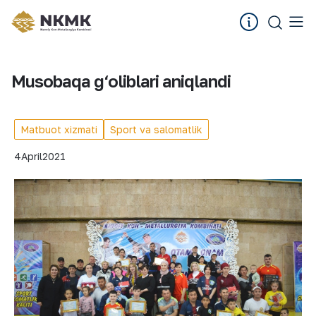
Musobaqa g‘oliblari aniqlandi
Matbuot xizmati
Sport va salomatlik
4
April
2021