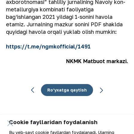
axborotnomasi” tahliliy jurnalining Navoiy kon-
metallurgiya kombinati faoliyatiga
bag‘ishlangan 2021 yildagi 1-sonini havola
etamiz. Jurnalning mazkur sonini PDF shaklda
quyidagi havola orqali yuklab olish mumkin:
https://t.me/ngmkofficial/1491
NKMK Matbuot markazi.
Ro‘yxatga qaytish
Cookie fayllaridan foydalanish
Elektron pochta manzili
Bu veb-sayt cookie fayllardan foydalanadi. Ularning