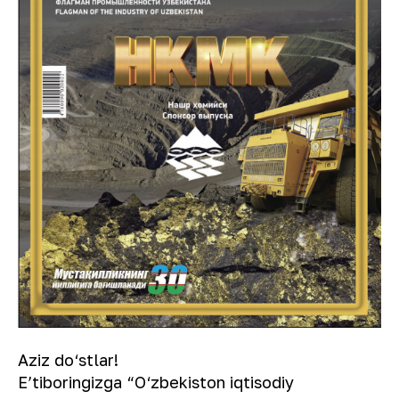
Aziz do‘stlar!
Eʼtiboringizga “O‘zbekiston iqtisodiy