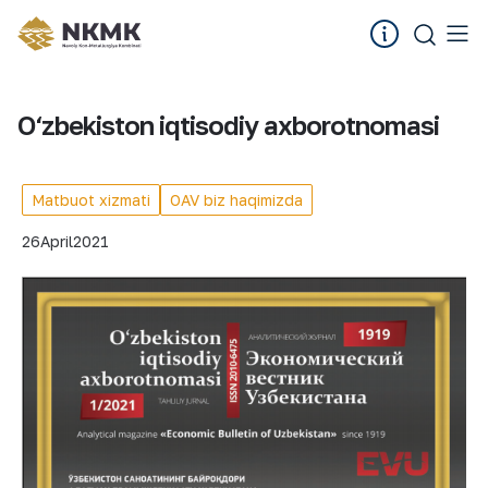
O‘zbekiston iqtisodiy axborotnomasi
Matbuot xizmati
OAV biz haqimizda
26
April
2021