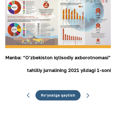
Manba: “O‘zbekiston iqtisodiy axborotnomasi”
tahliliy jurnalining 2021 yildagi 1-soni
Ro‘yxatga qaytish