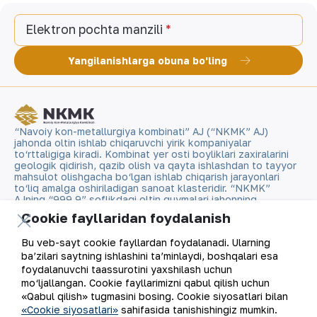
Elektron pochta manzili
Yangilanishlarga obuna bo'ling
“Navoiy kon-metallurgiya kombinati” AJ (“NKMK” AJ)
jahonda oltin ishlab chiqaruvchi yirik kompaniyalar
to‘rttaligiga kiradi. Kombinat yer osti boyliklari zaxiralarini
geologik qidirish, qazib olish va qayta ishlashdan to tayyor
mahsulot olishgacha bo‘lgan ishlab chiqarish jarayonlari
to‘liq amalga oshiriladigan sanoat klasteridir. “NKMK”
AJning “999,9” soflikdagi oltin quymalari jahonning
qimmatbaho metallar bo‘yicha birjalarida O‘zbekistonning
Cookie fayllaridan foydalanish
brendiga aylandi.
Bu veb-sayt cookie fayllardan foydalanadi. Ularning
Kompaniya haqida
Aloqalar
ba’zilari saytning ishlashini ta’minlaydi, boshqalari esa
foydalanuvchi taassurotini yaxshilash uchun
mo‘ljallangan. Cookie fayllarimizni qabul qilish uchun
Bizning faoliyatimiz
Sayt xaritasi
«Qabul qilish» tugmasini bosing. Cookie siyosatlari bilan
«Cookie siyosatlari»
sahifasida tanishishingiz mumkin.