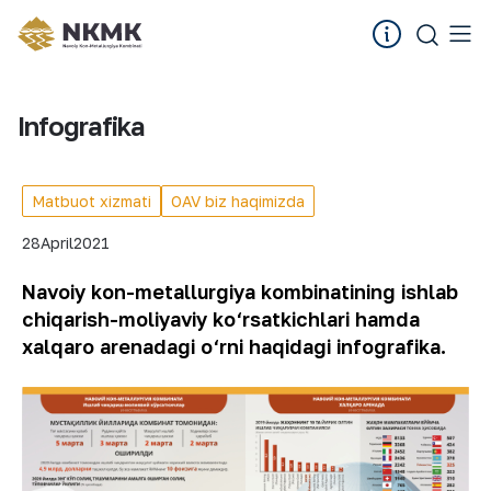
Infografika
Matbuot xizmati
OAV biz haqimizda
28
April
2021
Navoiy kon-metallurgiya kombinatining ishlab
chiqarish-moliyaviy ko‘rsatkichlari hamda
xalqaro arenadagi o‘rni haqidagi infografika.