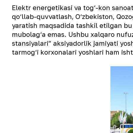
Elektr energetikasi va tog‘-kon sanoat
qo‘llab-quvvatlash, O‘zbekiston, Qozo
yaratish maqsadida tashkil etilgan bu 
mubolag‘a emas. Ushbu xalqaro nufuzl
stansiyalari” aksiyadorlik jamiyati yo
tarmog‘i korxonalari yoshlari ham ish