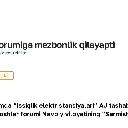
orumiga mezbonlik qilayapti
 press-relizlar
irlar
a “Issiqlik elektr stansiyalari” AJ tashab
yoshlar forumi Navoiy viloyatining “Sarmi