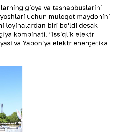
hlarning g‘oya va tashabbuslarini
a yoshlari uchun muloqot maydonini
i loyihalardan biri bo‘ldi desak
a kombinati, “Issiqlik elektr
iyasi va Yaponiya elektr energetika