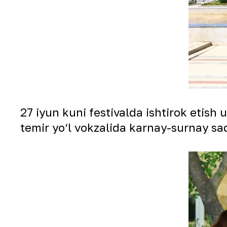
27 iyun kuni festivalda ishtirok etish
temir yo‘l vokzalida karnay-surnay sado