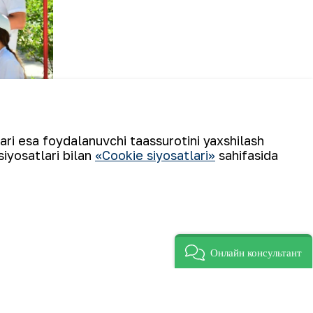
lari esa foydalanuvchi taassurotini yaxshilash
siyosatlari bilan
«Cookie siyosatlari»
sahifasida
 bosib o‘tgan shonli yo‘li, yutuqlari,
Онлайн консультант