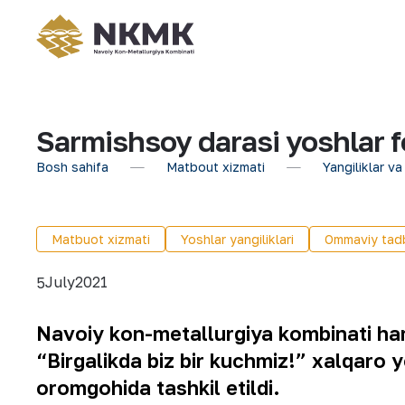
Sarmishsoy darasi yoshlar f
Bosh sahifa
Matbout xizmati
Yangiliklar va
Matbuot xizmati
Yoshlar yangiliklari
Ommaviy tadb
July
2021
5
Navoiy kon-metallurgiya kombinati hamd
“Birgalikda biz bir kuchmiz!” xalqaro 
oromgohida tashkil etildi.