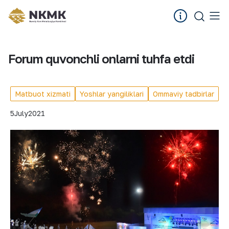
Forum quvonchli onlarni tuhfa etdi
Matbuot xizmati
Yoshlar yangiliklari
Ommaviy tadbirlar
5
July
2021