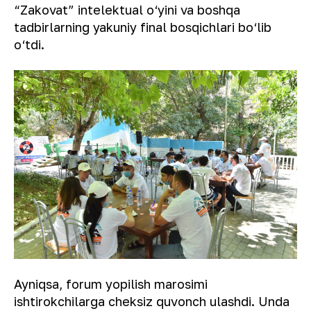
“Zakovat” intelektual o‘yini va boshqa
tadbirlarning yakuniy final bosqichlari bo‘lib
o‘tdi.
Ayniqsa, forum yopilish marosimi
ishtirokchilarga cheksiz quvonch ulashdi. Unda