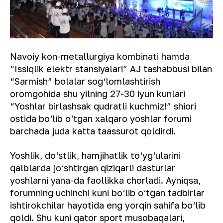
Navoiy kon-metallurgiya kombinati hamda
“Issiqlik elektr stansiyalari” AJ tashabbusi bilan
“Sarmish” bolalar sog‘lomlashtirish
oromgohida shu yilning 27-30 iyun kunlari
“Yoshlar birlashsak qudratli kuchmiz!” shiori
ostida bo‘lib o‘tgan xalqaro yoshlar forumi
barchada juda katta taassurot qoldirdi.
Yoshlik, do‘stlik, hamjihatlik to‘yg‘ularini
qalblarda jo‘shtirgan qiziqarli dasturlar
yoshlarni yana-da faollikka chorladi. Ayniqsa,
forumning uchinchi kuni bo‘lib o‘tgan tadbirlar
ishtirokchilar hayotida eng yorqin sahifa bo‘lib
qoldi. Shu kuni qator sport musobaqalari,