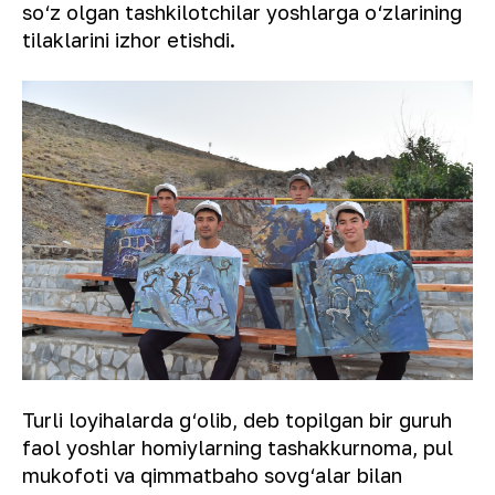
so‘z olgan tashkilotchilar yoshlarga o‘zlarining
tilaklarini izhor etishdi.
Turli loyihalarda g‘olib, deb topilgan bir guruh
faol yoshlar homiylarning tashakkurnoma, pul
mukofoti va qimmatbaho sovg‘alar bilan