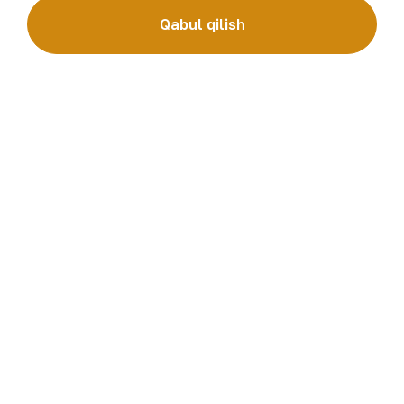
etishdi.
Qabul qilish
Forum “Sarmish” darasini munavvar etgan
mushakbozlik bilan yakunlandi.
NKMK Matbuot markazi.