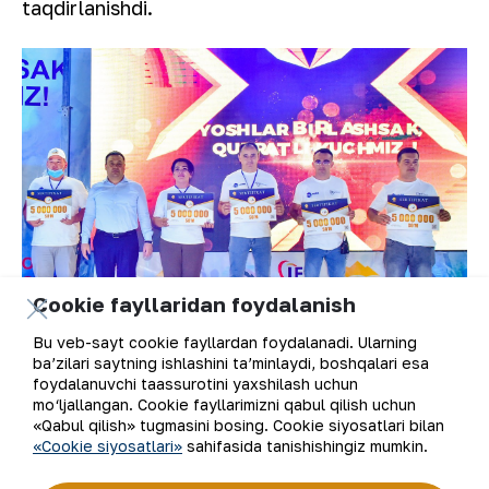
taqdirlanishdi.
Cookie fayllaridan foydalanish
Bu veb-sayt cookie fayllardan foydalanadi. Ularning
ba’zilari saytning ishlashini ta’minlaydi, boshqalari esa
foydalanuvchi taassurotini yaxshilash uchun
NKMK “Farhod” madaniyat saroyi sanʼatkorlari
mo‘ljallangan. Cookie fayllarimizni qabul qilish uchun
va Toshkent shahridan tashrif buyurgan taniqli
«Qabul qilish» tugmasini bosing. Cookie siyosatlari bilan
«Cookie siyosatlari»
sahifasida tanishishingiz mumkin.
estrada yulduzlari yakuniy gala-konsertda
ishtirokchilarga kuy-qo‘shiqlarni armug‘on