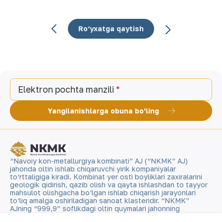
Ro‘yxatga qaytish
Elektron pochta manzili
Yangilanishlarga obuna bo'ling
“Navoiy kon-metallurgiya kombinati” AJ (“NKMK” AJ)
jahonda oltin ishlab chiqaruvchi yirik kompaniyalar
to‘rttaligiga kiradi. Kombinat yer osti boyliklari zaxiralarini
geologik qidirish, qazib olish va qayta ishlashdan to tayyor
mahsulot olishgacha bo‘lgan ishlab chiqarish jarayonlari
to‘liq amalga oshiriladigan sanoat klasteridir. “NKMK”
AJning “999,9” soflikdagi oltin quymalari jahonning
qimmatbaho metallar bo‘yicha birjalarida O‘zbekistonning