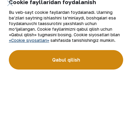
Cookie fayllaridan foydalanish
brendiga aylandi.
Bu veb-sayt cookie fayllardan foydalanadi. Ularning
Kompaniya haqida
Aloqalar
ba’zilari saytning ishlashini ta’minlaydi, boshqalari esa
foydalanuvchi taassurotini yaxshilash uchun
Bizning faoliyatimiz
Sayt xaritasi
mo‘ljallangan. Cookie fayllarimizni qabul qilish uchun
«Qabul qilish» tugmasini bosing. Cookie siyosatlari bilan
«Cookie siyosatlari»
sahifasida tanishishingiz mumkin.
Barqaror rivojlanish
Foydalanish shartlari
Investorlarga
Cookie fayllaridan
Qabul qilish
foydalanish
Matbout xizmati
Ochiq ma'lumotlar
Karyera
RSS feed
Raqamli hukumat