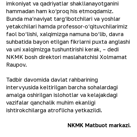
imkoniyat va qadriyatlar shakllanayotganini
hammadan ham ko‘proq his etmoqdamiz.
Bunda maʼnaviyat targ‘ibotchilari va yoshlar
yetakchilari hamda professor-o‘qituvchilarimiz
faol bo‘lishi, xalqimizga namuna bo‘lib, davra
suhbatida bayon etilgan fikrlarni puxta anglashi
va uni xalqimizga tushuntirishi kerak, – dedi
NKMK bosh direktori maslahatchisi Xolmamat
Raupov.
Tadbir davomida davlat rahbarining
intervyusida keltirilgan barcha sohalardagi
amalga oshirilgan islohotlar va kelajakdagi
vazifalar qanchalik muhim ekanligi
ishtirokchilarga atroflicha yetkazildi.
NKMK Matbuot markazi.