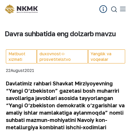
Davra suhbatida eng dolzarb mavzu
Matbuot
duxovnost-i-
Yangilik va
xizmati
prosvetitelstvo
voqealar
22
August
2021
Davlatimiz rahbari Shavkat Mirziyoyevning
“Yangi O‘zbekiston” gazetasi bosh muharriri
savollariga javoblari asosida tayyorlangan
“Yangi O‘zbekiston demokratik o‘zgarishlar va
amaliy ishlar mamlakatiga aylanmoqda” nomli
suhbati mazmun-mohiyatini Navoiy kon-
metallurgiya kombinati ishchi-xodimlari