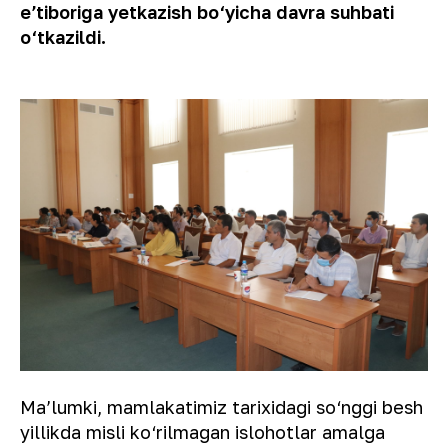
eʼtiboriga yetkazish bo‘yicha davra suhbati
o‘tkazildi.
Maʼlumki, mamlakatimiz tarixidagi so‘nggi besh
yillikda misli ko‘rilmagan islohotlar amalga