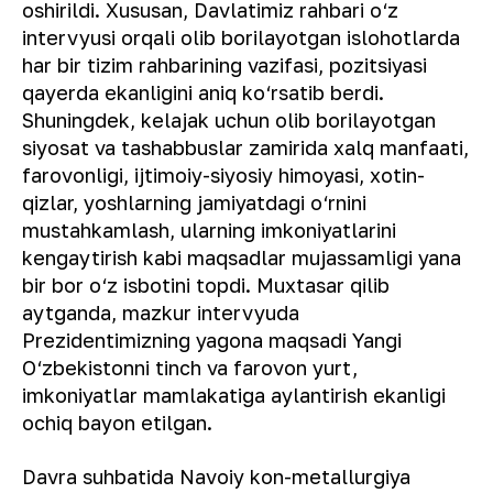
oshirildi. Xususan, Davlatimiz rahbari o‘z
intervyusi orqali olib borilayotgan islohotlarda
har bir tizim rahbarining vazifasi, pozitsiyasi
qayerda ekanligini aniq ko‘rsatib berdi.
Shuningdek, kelajak uchun olib borilayotgan
siyosat va tashabbuslar zamirida xalq manfaati,
farovonligi, ijtimoiy-siyosiy himoyasi, xotin-
qizlar, yoshlarning jamiyatdagi o‘rnini
mustahkamlash, ularning imkoniyatlarini
kengaytirish kabi maqsadlar mujassamligi yana
bir bor o‘z isbotini topdi. Muxtasar qilib
aytganda, mazkur intervyuda
Prezidentimizning yagona maqsadi Yangi
O‘zbekistonni tinch va farovon yurt,
imkoniyatlar mamlakatiga aylantirish ekanligi
ochiq bayon etilgan.
Davra suhbatida Navoiy kon-metallurgiya