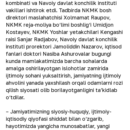
kombinati va Navoiy davlat konchilik instituti
vakillari ishtirok etdi. Tadbirda NKMK bosh
direktori maslahatchisi Xolmamat Raupov,
NKMK reja-moliya bo‘limi boshlig‘i Umidjon
Kostayev, NKMK Yoshlar yetakchilari Kengashi
raisi Sanjar Radjabov, Navoiy davlat konchilik
instituti prorektori Jamoliddin Nazarov, iqtisod
fanlari doktori Nasiba Ashurovalar bugungi
kunda mamlakatimizda barcha sohalarda
amalga oshirilayotgan islohotlar zamirida
ijtimoiy sohani yuksaltirish, jamiyatning ijtimoiy
ahvolini yanada yaxshilash orqali odamlarni rozi
qilish siyosati olib borilayotganligini taʼkidlab
o‘tdilar.
– Jamiyatimizning siyosiy-huquqiy, ijtimoiy-
iqtisodiy qiyofasi shiddat bilan o‘zgarib,
hayotimizda yangicha munosabatlar, yangi