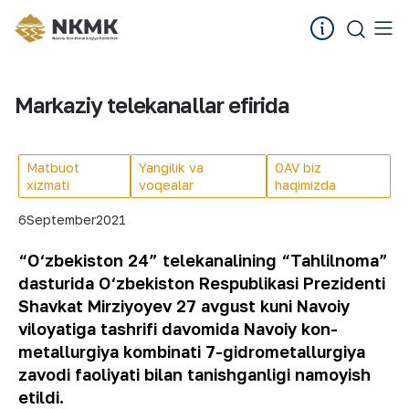
Markaziy telekanallar efirida
Matbuot
Yangilik va
OAV biz
xizmati
voqealar
haqimizda
6
September
2021
“O‘zbekiston 24” telekanalining “Tahlilnoma”
dasturida O‘zbekiston Respublikasi Prezidenti
Shavkat Mirziyoyev 27 avgust kuni Navoiy
viloyatiga tashrifi davomida Navoiy kon-
metallurgiya kombinati 7-gidrometallurgiya
zavodi faoliyati bilan tanishganligi namoyish
etildi.