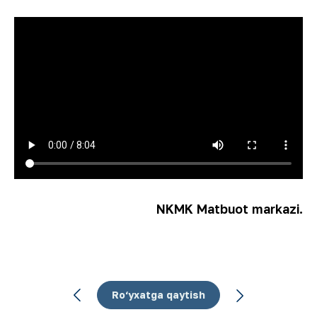
NKMK Matbuot markazi.
Ro‘yxatga qaytish