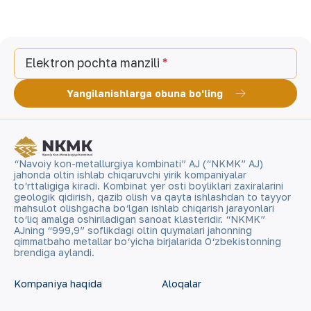
Elektron pochta manzili
Yangilanishlarga obuna bo'ling
“Navoiy kon-metallurgiya kombinati” AJ (“NKMK” AJ)
jahonda oltin ishlab chiqaruvchi yirik kompaniyalar
to‘rttaligiga kiradi. Kombinat yer osti boyliklari zaxiralarini
geologik qidirish, qazib olish va qayta ishlashdan to tayyor
mahsulot olishgacha bo‘lgan ishlab chiqarish jarayonlari
to‘liq amalga oshiriladigan sanoat klasteridir. “NKMK”
AJning “999,9” soflikdagi oltin quymalari jahonning
qimmatbaho metallar bo‘yicha birjalarida O‘zbekistonning
brendiga aylandi.
Kompaniya haqida
Aloqalar