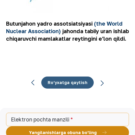
Butunjahon yadro assotsiatsiyasi
(the World
Nuclear Association)
jahonda tabiiy uran ishlab
chiqaruvchi mamlakatlar reytingini eʼlon qildi.
Ro‘yxatga qaytish
Elektron pochta manzili
Yangilanishlarga obuna bo'ling