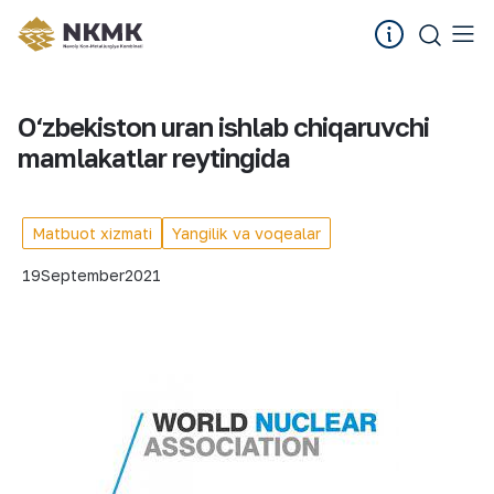
O‘zbekiston uran ishlab chiqaruvchi
mamlakatlar reytingida
Matbuot xizmati
Yangilik va voqealar
19
September
2021