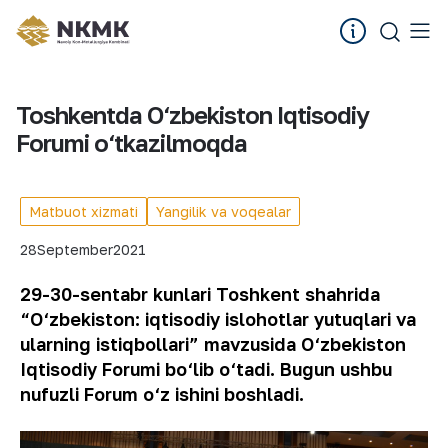
Toshkentda O‘zbekiston Iqtisodiy
Forumi o‘tkazilmoqda
Matbuot xizmati
Yangilik va voqealar
28
September
2021
29-30-sentabr kunlari Toshkent shahrida
“O‘zbekiston: iqtisodiy islohotlar yutuqlari va
ularning istiqbollari” mavzusida O‘zbekiston
Iqtisodiy Forumi bo‘lib o‘tadi. Bugun ushbu
nufuzli Forum o‘z ishini boshladi.