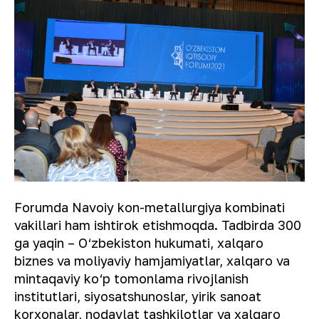
Forumda Navoiy kon-metallurgiya kombinati
vakillari ham ishtirok etishmoqda. Tadbirda 300
ga yaqin – O‘zbekiston hukumati, xalqaro
biznes va moliyaviy hamjamiyatlar, xalqaro va
mintaqaviy ko‘p tomonlama rivojlanish
institutlari, siyosatshunoslar, yirik sanoat
korxonalar, nodavlat tashkilotlar va xalqaro