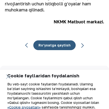
rivojlantirish uchun istiqbolli g‘oyalar ham
muhokama qilinadi.
NKMK Matbuot markazi.
Ro‘yxatga qaytish
Elektron pochta manzili
Cookie fayllaridan foydalanish
Bu veb-sayt cookie fayllardan foydalanadi. Ularning
Yangilanishlarga obuna bo'ling
ba’zilari saytning ishlashini ta’minlaydi, boshqalari esa
foydalanuvchi taassurotini yaxshilash uchun
mo‘ljallangan. Cookie fayllarimizni qabul qilish uchun
«Qabul qilish» tugmasini bosing. Cookie siyosatlari bilan
«Cookie siyosatlari»
sahifasida tanishishingiz mumkin.