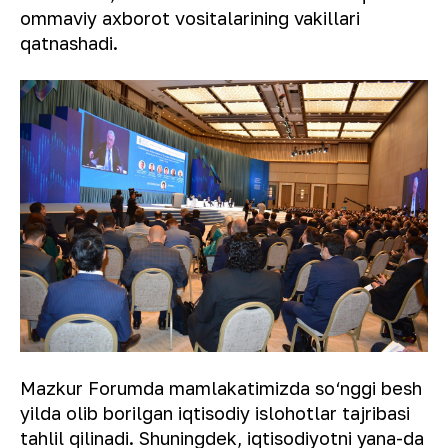
ommaviy axborot vositalarining vakillari
qatnashadi.
Mazkur Forumda mamlakatimizda so‘nggi besh
yilda olib borilgan iqtisodiy islohotlar tajribasi
tahlil qilinadi. Shuningdek, iqtisodiyotni yana-da