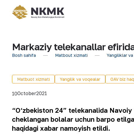
Markaziy telekanallar efirid
Bosh sahifa
Matbout xizmati
Yangiliklar va
Matbuot xizmati
Yangilik va voqealar
OAV biz haq
October
2021
10
“O‘zbekiston 24” telekanalida Navoiy
cheklangan bolalar uchun barpo etilg
haqidagi xabar namoyish etildi.