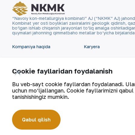
“Navoiy kon-metallurgiya kombinati” AJ (“NKMK” AJ) jahonda ol
Kombinat yer osti boyliklari zaxiralarini geologik qidirish, 
bo‘lgan ishlab chiqarish jarayonlari to‘liq amalga oshiriladig
quymalari jahonning qimmatbaho metallar bo‘yicha birjalarid
Kompaniya haqida
Karyera
Bizning faoliyatimiz
Raqamli hukumat
Cookie fayllaridan foydalanish
Barqaror rivojlanish
Aloqalar
Bu veb-sayt cookie fayllardan foydalanadi. Ularn
Investorlarga
Sayt xaritasi
uchun mo‘ljallangan. Cookie fayllarimizni qabul 
Matbout xizmati
tanishishingiz mumkin.
Foydalanish shartlari
Qabul qilish