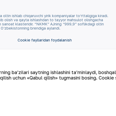
tin ishlab chiqaruvchi yirik kompaniyalar to‘rttaligiga kiradi.
qazib olish va qayta ishlashdan to tayyor mahsulot olishgacha
an sanoat klasteridir. “NKMK” AJning “999,9” soflikdagi oltin
a O‘zbekistonning brendiga aylandi.
Cookie fayllaridan foydalanish
Ochiq ma'lumotlar
RSS feed
ing ba’zilari saytning ishlashini ta’minlaydi, boshqa
qilish uchun «Qabul qilish» tugmasini bosing. Cookie 