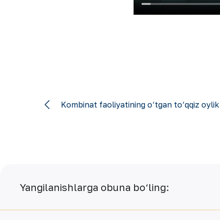
Kombinat faoliyatining o‘tgan to‘qqiz oylik
Yangilanishlarga obuna bo‘ling: