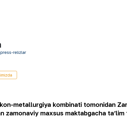
a
 press-relizlar
imizda
 kon-metallurgiya kombinati tomonidan Zar
an zamonaviy maxsus maktabgacha taʼlim ta