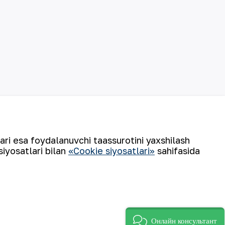
lari esa foydalanuvchi taassurotini yaxshilash
siyosatlari bilan
«Cookie siyosatlari»
sahifasida
©
2026
“NKMK” AJ
Онлайн консультант