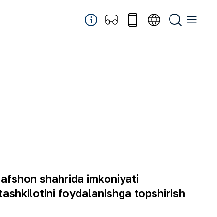
afshon shahrida imkoniyati
shkilotini foydalanishga topshirish