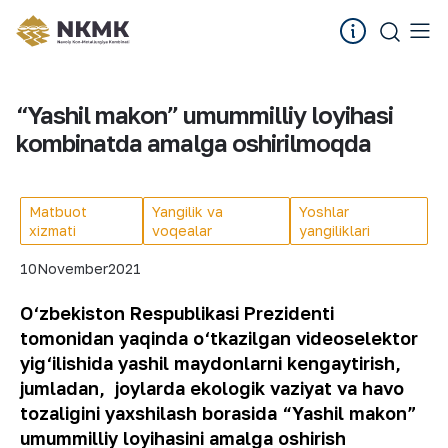
“Yashil makon” umummilliy loyihasi
kombinatda amalga oshirilmoqda
Matbuot
Yangilik va
Yoshlar
xizmati
voqealar
yangiliklari
10
November
2021
O‘zbekiston Respublikasi Prezidenti
tomonidan yaqinda o‘tkazilgan videoselektor
yig‘ilishida yashil maydonlarni kengaytirish,
jumladan, joylarda ekologik vaziyat va havo
tozaligini yaxshilash borasida “Yashil makon”
umummilliy loyihasini amalga oshirish