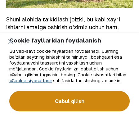
Shuni alohida taʼkidlash joizki, bu kabi xayrli
ishlarni amalga oshirish o‘zimiz uchun ham,
atrofdagilarimiz uchun ham har tomonlama
Cookie fayllaridan foydalanish
foydalidir. Ertangi kunda bu nihollar havo
tozaligini taʼminlaydi.
Bu veb-sayt cookie fayllardan foydalanadi. Ularning
ba’zilari saytning ishlashini ta’minlaydi, boshqalari esa
foydalanuvchi taassurotini yaxshilash uchun
NKMK Matbuot markazi.
mo‘ljallangan. Cookie fayllarimizni qabul qilish uchun
«Qabul qilish» tugmasini bosing. Cookie siyosatlari bilan
«Cookie siyosatlari»
sahifasida tanishishingiz mumkin.
Ro‘yxatga qaytish
Qabul qilish
Elektron pochta manzili