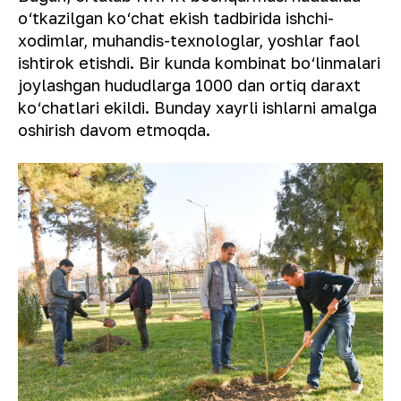
o‘tkazilgan ko‘chat ekish tadbirida ishchi-
xodimlar, muhandis-texnologlar, yoshlar faol
ishtirok etishdi. Bir kunda kombinat bo‘linmalari
joylashgan hududlarga 1000 dan ortiq daraxt
ko‘chatlari ekildi. Bunday xayrli ishlarni amalga
oshirish davom etmoqda.