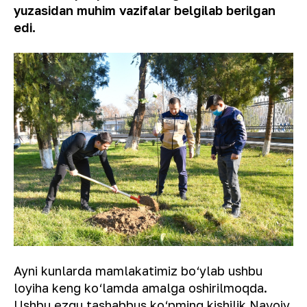
yuzasidan muhim vazifalar belgilab berilgan
edi.
Ayni kunlarda mamlakatimiz bo‘ylab ushbu
loyiha keng ko‘lamda amalga oshirilmoqda.
Ushbu ezgu tashabbus ko‘pming kishilik Navoiy