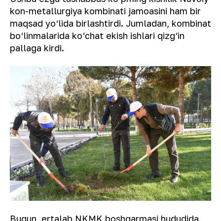
kon-metallurgiya kombinati jamoasini ham bir
maqsad yo‘lida birlashtirdi. Jumladan, kombinat
bo‘linmalarida ko‘chat ekish ishlari qizg‘in
pallaga kirdi.
Bugun, ertalab NKMK boshqarmasi hududida