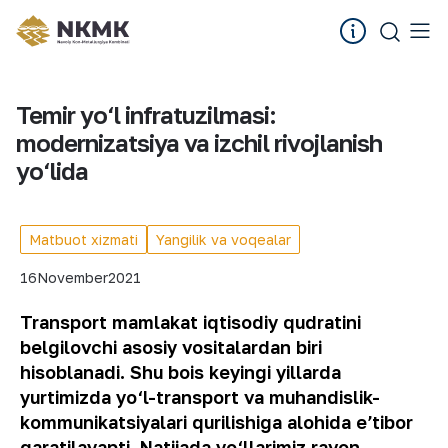
Temir yo‘l infratuzilmasi:
modernizatsiya va izchil rivojlanish
yo‘lida
Matbuot xizmati
Yangilik va voqealar
16
November
2021
Transport mamlakat iqtisodiy qudratini
belgilovchi asosiy vositalardan biri
hisoblanadi. Shu bois keyingi yillarda
yurtimizda yo‘l-transport va muhandislik-
kommunikatsiyalari qurilishiga alohida eʼtibor
qaratilayapti. Natijada yo‘llarimiz ravon,