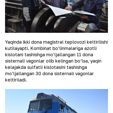
Yaqinda ikki dona magistral teplovozi keltirilishi
kutilayapti. Kombinat bo‘linmalariga azotli
kislotani tashishga mo‘ljallangan 11 dona
sisternali vagonlar olib kelingan bo‘lsa, yaqin
kelajakda sulfatli kislotasini tashishga
mo‘ljallangan 30 dona sisternali vagonlar
keltiriladi.