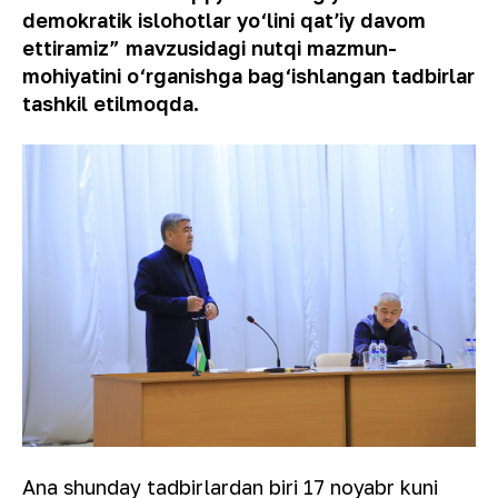
demokratik islohotlar yo‘lini qatʼiy davom
ettiramiz” mavzusidagi nutqi mazmun-
mohiyatini o‘rganishga bag‘ishlangan tadbirlar
tashkil etilmoqda.
Ana shunday tadbirlardan biri 17 noyabr kuni