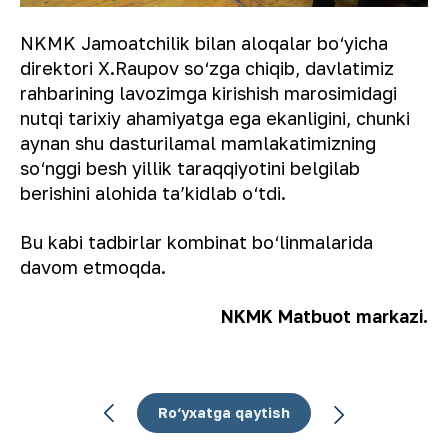
NKMK Jamoatchilik bilan aloqalar bo‘yicha
direktori X.Raupov so‘zga chiqib, davlatimiz
rahbarining lavozimga kirishish marosimidagi
nutqi tarixiy ahamiyatga ega ekanligini, chunki
aynan shu dasturilamal mamlakatimizning
so‘nggi besh yillik taraqqiyotini belgilab
berishini alohida taʼkidlab o‘tdi.
Bu kabi tadbirlar kombinat bo‘linmalarida
davom etmoqda.
NKMK Matbuot markazi.
Ro‘yxatga qaytish