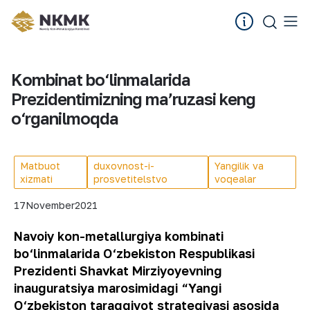
Kombinat bo‘linmalarida
Prezidentimizning maʼruzasi keng
o‘rganilmoqda
Matbuot
duxovnost-i-
Yangilik va
xizmati
prosvetitelstvo
voqealar
17
November
2021
Navoiy kon-metallurgiya kombinati
bo‘linmalarida O‘zbekiston Respublikasi
Prezidenti Shavkat Mirziyoyevning
inauguratsiya marosimidagi “Yangi
O‘zbekiston taraqqiyot strategiyasi asosida