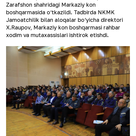
Zarafshon shahridagi Markaziy kon
boshqarmasida o‘tkazildi. Tadbirda NKMK
Jamoatchilik bilan aloqalar bo‘yicha direktori
X.Raupov, Markaziy kon boshqarmasi rahbar
xodim va mutaxassislari ishtirok etishdi.