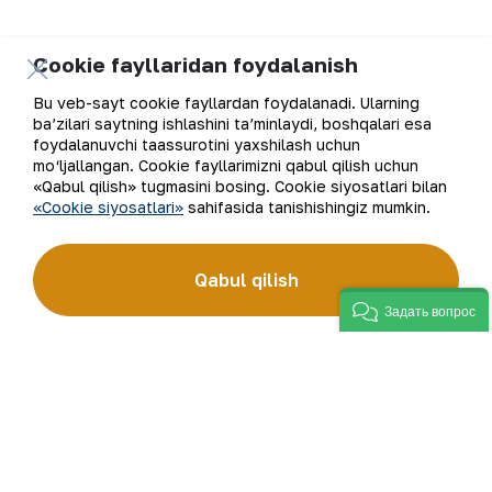
Cookie fayllaridan foydalanish
Elektron pochta manzili
Bu veb-sayt cookie fayllardan foydalanadi. Ularning
ba’zilari saytning ishlashini ta’minlaydi, boshqalari esa
Yangilanishlarga obuna bo'ling
foydalanuvchi taassurotini yaxshilash uchun
mo‘ljallangan. Cookie fayllarimizni qabul qilish uchun
«Qabul qilish» tugmasini bosing. Cookie siyosatlari bilan
«Cookie siyosatlari»
sahifasida tanishishingiz mumkin.
“Navoiy kon-metallurgiya kombinati” AJ (“NKMK” AJ)
jahonda oltin ishlab chiqaruvchi yirik kompaniyalar
Qabul qilish
to‘rttaligiga kiradi. Kombinat yer osti boyliklari zaxiralarini
geologik qidirish, qazib olish va qayta ishlashdan to tayyor
Задать вопрос
mahsulot olishgacha bo‘lgan ishlab chiqarish jarayonlari
to‘liq amalga oshiriladigan sanoat klasteridir. “NKMK”
AJning “999,9” soflikdagi oltin quymalari jahonning
qimmatbaho metallar bo‘yicha birjalarida O‘zbekistonning
brendiga aylandi.
Kompaniya haqida
Aloqalar