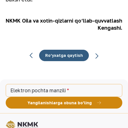
NKMK Oila va xotin-qizlarni
qo‘llab-quvvatlash
Kengashi.
Ro‘yxatga qaytish
Elektron pochta manzili
Yangilanishlarga obuna bo'ling