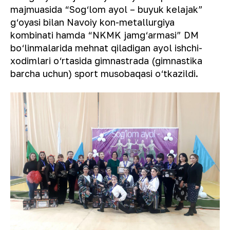
majmuasida “Sog‘lom ayol – buyuk kelajak”
g‘oyasi bilan Navoiy kon-metallurgiya
kombinati hamda “NKMK jamg‘armasi” DM
bo‘linmalarida mehnat qiladigan ayol ishchi-
xodimlari o‘rtasida gimnastrada (gimnastika
barcha uchun) sport musobaqasi o‘tkazildi.