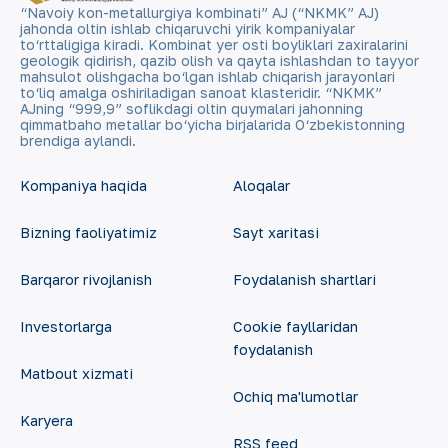
“Navoiy kon-metallurgiya kombinati” AJ (“NKMK” AJ)
jahonda oltin ishlab chiqaruvchi yirik kompaniyalar
to‘rttaligiga kiradi. Kombinat yer osti boyliklari zaxiralarini
geologik qidirish, qazib olish va qayta ishlashdan to tayyor
mahsulot olishgacha bo‘lgan ishlab chiqarish jarayonlari
to‘liq amalga oshiriladigan sanoat klasteridir. “NKMK”
AJning “999,9” soflikdagi oltin quymalari jahonning
qimmatbaho metallar bo‘yicha birjalarida O‘zbekistonning
brendiga aylandi.
Kompaniya haqida
Aloqalar
Bizning faoliyatimiz
Sayt xaritasi
Barqaror rivojlanish
Foydalanish shartlari
Investorlarga
Cookie fayllaridan
foydalanish
Matbout xizmati
Ochiq ma'lumotlar
Karyera
RSS feed