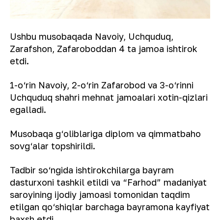
Ushbu musobaqada Navoiy, Uchquduq,
Zarafshon, Zafaroboddan 4 ta jamoa ishtirok
etdi.
1-o‘rin Navoiy, 2-o‘rin Zafarobod va 3-o‘rinni
Uchquduq shahri mehnat jamoalari xotin-qizlari
egalladi.
Musobaqa g‘oliblariga diplom va qimmatbaho
sovg‘alar topshirildi.
Tadbir so‘ngida ishtirokchilarga bayram
dasturxoni tashkil etildi va “Farhod” madaniyat
saroyining ijodiy jamoasi tomonidan taqdim
etilgan qo‘shiqlar barchaga bayramona kayfiyat
baxsh etdi.