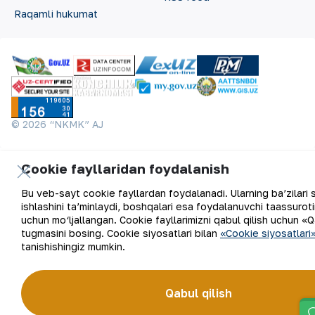
Raqamli hukumat
©
2026
“NKMK” AJ
Cookie fayllaridan foydalanish
Bu veb-sayt cookie fayllardan foydalanadi. Ularning ba’zilari 
ishlashini ta’minlaydi, boshqalari esa foydalanuvchi taassuroti
uchun mo‘ljallangan. Cookie fayllarimizni qabul qilish uchun «Q
tugmasini bosing. Cookie siyosatlari bilan
«Cookie siyosatlari
tanishishingiz mumkin.
Qabul qilish