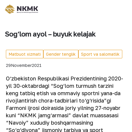
Sog‘lom ayol – buyuk kelajak
Matbuot xizmati
Gender tenglik
Sport va salomatlik
29
November
2021
O‘zbekiston Respublikasi Prezidentining 2020-
yil 30-oktabrdagi “Sog‘lom turmush tarzini
keng tatbiq etish va ommaviy sportni yana-da
rivojlantirish chora-tadbirlari to‘g‘risida”gi
Farmoni ijrosi doirasida joriy yilning 27-noyabr
kuni “NKMK jamg‘armasi” davlat muassasasi
“Navoiy” xududiy boshqarmasining
“So‘g‘diyona” jismoniy tarbiya va sport