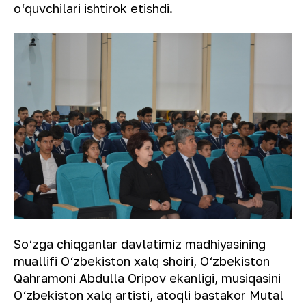
o‘quvchilari ishtirok etishdi.
So‘zga chiqganlar davlatimiz madhiyasining
muallifi O‘zbekiston xalq shoiri, O‘zbekiston
Qahramoni Abdulla Oripov ekanligi, musiqasini
O‘zbekiston xalq artisti, atoqli bastakor Mutal