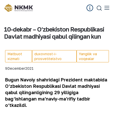
10-dekabr – O‘zbekiston Respublikasi
Davlat madhiyasi qabul qilingan kun
Matbuot
duxovnost-i-
Yangilik va
xizmati
prosvetitelstvo
voqealar
9
December
2021
Bugun Navoiy shahridagi Prezident maktabida
O‘zbekiston Respublikasi Davlat madhiyasi
qabul qilinganligining 29 yilligiga
bag‘ishlangan maʼnaviy-maʼrifiy tadbir
o‘tkazildi.