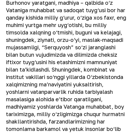
Burhonov yaratgani, madhiya – qalbida o‘z
Vataniga muhabbat va sadoqat tuyg‘usi bor har
qanday kishida milliy g‘urur, o‘ziga xos faxr, eng
muhimi yurtga mehr uyg‘otishi, bu milliy
timsolda xalqning o‘tmishi, buguni va kelajagi,
shuningdek, ziynati, orzu-o‘yi, maslak-maqsadi
mujassamligi, “Serquyosh” so‘zi jaranglashi
bilan butun vujudimizda va dilimizda cheksiz
iftixor tuyg‘usini his etashimizni mamnuniyat
bilan taʼkidlashdi. Shuningdek, kombinat va
institut vakillari so‘nggi yillarda O‘zbekistonda
xalqimizning maʼnaviyatini yuksaltirish,
yoshlarni vatanparvarlik ruhida tarbiyalash
masalasiga alohida eʼtibor qaratilgani,
madhiyamiz yoshlarda Vatanga muhabbat, boy
tariximizga, milliy o‘zligimizga chuqur hurmatni
shakllantirishda, farzandlarimizning har
tomonlama barkamol va yetuk insonlar bo‘lib