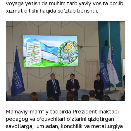
voyaga yetishida muhim tarbiyaviy vosita bo‘lib
xizmat qilishi haqida so‘zlab berishdi.
Maʼnaviy-maʼrifiy tadbirda Prezident maktabi
pedagog va o‘quvchilari o‘zlarini qiziqtirgan
savollarga, jumladan, konchilik va metallurgiya