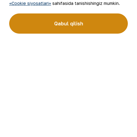
«Cookie siyosatlari»
sahifasida tanishishingiz mumkin.
Qabul qilish
Shuningdek, mazkur taʼlim muassasining
o‘qituvchilari tomonidan 10-dekabr –
O‘zbekiston Respublikasi Davlat madhiyasi
qabul qilingan kuniga bag‘ishlangan videolavha,
qiziqarli maʼlumotlar namoyish etildi hamda
milliy timsolimizni madh etuvchi qo‘shiq
kuylandi.