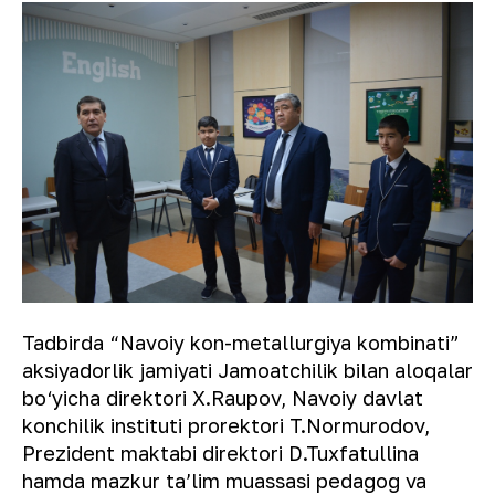
Tadbirda “Navoiy kon-metallurgiya kombinati”
aksiyadorlik jamiyati Jamoatchilik bilan aloqalar
bo‘yicha direktori X.Raupov, Navoiy davlat
konchilik instituti prorektori T.Normurodov,
Prezident maktabi direktori D.Tuxfatullina
hamda mazkur taʼlim muassasi pedagog va