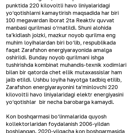
punktida 220 kilovoltli havo liniyalaridagi
yo‘qotishlarni kamaytirish maqsadida har biri
100 megavardan iborat 2ta Reaktiv quvvat
manbasi qurilmasi o‘rnatildi. Shuni alohida
taʼkidlash joizki, mazkur noyob qurilma eng
muhim loyihalardan biri bo‘lib, respublikada
faqat Zarafshon energiyarayonida amalga
oshirildi. Bunday noyob qurilmani ishga
tushirishda kombinat muhandis-texnik xodimlari
bilan bir qatorda chet ellik mutaxassislar ham
jalb etildi. Ushbu loyiha hayotga tadbiq etilib,
Zarafshon energiyarayonini taʼminlovchi 220
kilovoltli havo liniyalaridagi elektr energiyasini
yo‘qotishlar bir necha barobarga kamaydi.
Kon boshqarmasi bo‘linmalarida quyosh
kollektorlaridan foydalanish 2006-yildan
boshlangan. 2020-yilgacha kon boshqarmasida