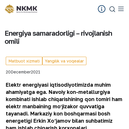
Energiya samaradorligi – rivojlanish
omili
Matbuot xizmati
Yangilik va voqealar
20
December
2021
Elektr energiyasi iqtisodiyotimizda muhim
ahamiyatga ega. Navoiy kon-metallurgiya
kombinati ishlab chiqarishining qon tomiri ham
elektr manbaining moʻjizakor quvvatiga
tayanadi. Markaziy kon boshqarmasi bosh
energetigi Erkin Xo‘jamov bilan suhbatimiz
ham ishlab chiqarish korxonalari,