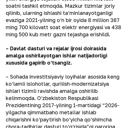
soatni tashkil etmoqda. Mazkur tizimlar joriy
qilinib, ularning ishlashi taʼminlanayotganligi
evaziga 2021-yilning o‘n bir oyida 8 million 387
ming 700 kilovatt soat elektr energiyasi va 438
ming 500 kub metr gazni tejashga erishildi.
– Davlat dasturi va rejalar ijrosi doirasida
amalga oshirilayotgan ishlar natijadorligi
xususida gapirib o‘tsangiz.
– Sohada investitsiyaviy loyihalar asosida keng
ko‘lamli islohotlar, qurilish-modernizatsiya
ishlari tizimli ravishda amalga oshirilib
kelinmoqda. O‘zbekiston Respublikasi
Prezidentining 2017-yilning 1-martidagi “2026-
yilgacha qimmatbaho metallar ishlab
chiqarishni ko‘paytirish bo‘yicha qo‘shimcha
chora-tadbirlar dasturi to‘g‘risida”gi qaroriga