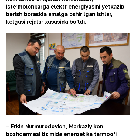
isteʼmolchilarga elektr energiyasini yetkazib
berish borasida amalga oshirilgan ishlar,
kelgusi rejalar xususida bo‘ldi.
– Erkin Nurmurodovich, Markaziy kon
boshqarmasi tizimida energetika tarmog‘i