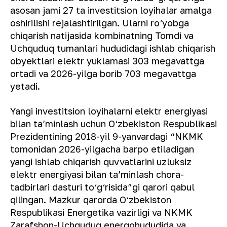
asosan jami 27 ta investitsion loyihalar amalga
oshirilishi rejalashtirilgan. Ularni ro‘yobga
chiqarish natijasida kombinatning Tomdi va
Uchquduq tumanlari hududidagi ishlab chiqarish
obyektlari elektr yuklamasi 303 megavattga
ortadi va 2026-yilga borib 703 megavattga
yetadi.
Yangi investitsion loyihalarni elektr energiyasi
bilan taʼminlash uchun O‘zbekiston Respublikasi
Prezidentining 2018-yil 9-yanvardagi “NKMK
tomonidan 2026-yilgacha barpo etiladigan
yangi ishlab chiqarish quvvatlarini uzluksiz
elektr energiyasi bilan taʼminlash chora-
tadbirlari dasturi to‘g‘risida”gi qarori qabul
qilingan. Mazkur qarorda O‘zbekiston
Respublikasi Energetika vazirligi va NKMK
Zarafshon-Uchquduq energohududida va