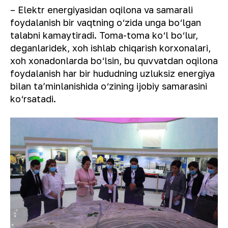
– Elektr energiyasidan oqilona va samarali
foydalanish bir vaqtning o‘zida unga bo‘lgan
talabni kamaytiradi. Toma-toma ko‘l bo‘lur,
deganlaridek, xoh ishlab chiqarish korxonalari,
xoh xonadonlarda bo‘lsin, bu quvvatdan oqilona
foydalanish har bir hududning uzluksiz energiya
bilan taʼminlanishida o‘zining ijobiy samarasini
ko‘rsatadi.