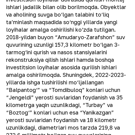
ishlari jadallik bilan olib borilmoqda. Obyektlar
va aholining suvga bo‘lgan talabini to‘liq
taʼminlash maqsadida so‘nggi yillarda yangi
loyihalar amalga oshirilishi ko‘zda tutilgan.
2018-yildan buyon “Amudaryo-Zarafshon” suv
quvurining uzunligi 157,3 kilometr bo‘lgan 3-
tarmog‘ini qurish va nasos stansiyalarini
rekonstruksiya qilish ishlari hamda boshqa
investitsion loyihalar asosida qurilish ishlari
amalga oshirilmoqda. Shuningdek, 2022-2023-
yillarda ishga tushirilishi mo‘ljallangan
“Balpantog‘” va “Tomdibuloq” konlari uchun
“Jengeldi” yerosti suvlaridan foydanish va 35
kilometrga yaqin uzunlikdagi, “Turbay” va
“Boztog‘” konlari uchun esa “Yanikazgan”
yerosti suvlaridan foydanish va 18 kilometr
uzunlikdagi, diametrlari mos tarzda 219,8 va