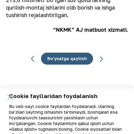
273,6 millimetr bo‘lgan suv quvurlarining
qurilish-montaj ishlarini olib borish va ishga
tushirish rejalashtirilgan.
“NKMK” AJ matbuot xizmati.
Ro‘yxatga qaytish
Elektron pochta manzili
Cookie fayllaridan foydalanish
Bu veb-sayt cookie fayllardan foydalanadi. Ularning
Yangilanishlarga obuna bo'ling
ba’zilari saytning ishlashini ta’minlaydi, boshqalari esa
foydalanuvchi taassurotini yaxshilash uchun
mo‘ljallangan. Cookie fayllarimizni qabul qilish uchun
«Qabul qilish» tugmasini bosing. Cookie siyosatlari bilan