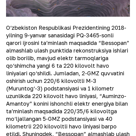
O‘zbekiston Respublikasi Prezidentining 2018-
yilning 9-yanvar sanasidagi PQ-3465-sonli
qarori ijrosini taʼminlash maqsadida “Bessopan”
almashlab ulash punktida rekonstruksiya ishlari
olib borilib, mavjud elektr tarmoqlariga
qo‘shimcha yangi 6 ta 220 kilovolt havo
liniyalari qo‘shildi. Jumladan, 2-GMZ quvvatini
oshirish uchun 220/6 kilovoltli M-3
(Muruntog‘-3) podstansiyasi va 1 kilometr
uzunlikda 220 kilovolt havo liniyasi, “Auminzo-
Amantoy” konini ishonchli elektr energiya bilan
taʼminlash maqsadida 220/35/6 kilovoltga
mo‘ljallangan 5-GMZ podstansiyasi va 40
kilometrli 220 kilovoltli havo liniyasi barpo
etildi. Shuningdek, “Bessopan” almashlab ulash