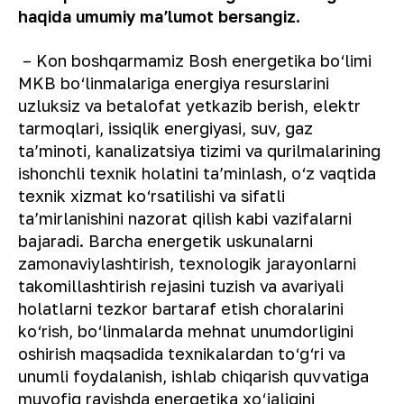
haqida umumiy maʼlumot bersangiz.
– Kon boshqarmamiz Bosh energetika bo‘limi
MKB bo‘linmalariga energiya resurslarini
uzluksiz va betalofat yetkazib berish, elektr
tarmoqlari, issiqlik energiyasi, suv, gaz
taʼminoti, kanalizatsiya tizimi va qurilmalarining
ishonchli texnik holatini taʼminlash, o‘z vaqtida
texnik xizmat ko‘rsatilishi va sifatli
taʼmirlanishini nazorat qilish kabi vazifalarni
bajaradi. Barcha energetik uskunalarni
zamonaviylashtirish, texnologik jarayonlarni
takomillashtirish rejasini tuzish va avariyali
holatlarni tezkor bartaraf etish choralarini
ko‘rish, bo‘linmalarda mehnat unumdorligini
oshirish maqsadida texnikalardan to‘g‘ri va
unumli foydalanish, ishlab chiqarish quvvatiga
muvofiq ravishda energetika xo‘jaligini