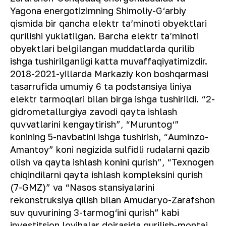
Yagona energotizimning Shimoliy-G‘arbiy
qismida bir qancha elektr taʼminoti obyektlari
qurilishi yuklatilgan. Barcha elektr taʼminoti
obyektlari belgilangan muddatlarda qurilib
ishga tushirilganligi katta muvaffaqiyatimizdir.
2018-2021-yillarda Markaziy kon boshqarmasi
tasarrufida umumiy 6 ta podstansiya liniya
elektr tarmoqlari bilan birga ishga tushirildi. “2-
gidrometallurgiya zavodi qayta ishlash
quvvatlarini kengaytirish”, “Muruntog‘”
konining 5-navbatini ishga tushirish, “Auminzo-
Amantoy” koni negizida sulfidli rudalarni qazib
olish va qayta ishlash konini qurish”, “Texnogen
chiqindilarni qayta ishlash kompleksini qurish
(7-GMZ)” va “Nasos stansiyalarini
rekonstruksiya qilish bilan Amudaryo-Zarafshon
suv quvurining 3-tarmog‘ini qurish” kabi
investitsion loyihalar doirasida qurilish-montaj