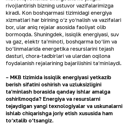
rivojlantirish bizning ustuvor vazifalarimizga
kiradi. Kon boshqarmasi tizimidagi energiya
xizmatlari har birining o‘z yo‘nalish va vazifalari
bor, ular aniq rejalar asosida faoliyat olib
bormoqda. Shuningdek, issiqlik energiyasi, suv
va gaz, elektr taʼminoti, boshqarma bo‘lim va
bo‘linmalarida energetika resurslarini tejash
dasturi, chora-tadbirlari va ulardan oqilona
foydalanish rejalarining bajarilishini taʼminlaydi.
– MKB tizimida issiqlik energiyasi yetkazib
berish sifatini oshirish va uzluksizligini
taʼminlash borasida qanday ishlar amalga
oshirilmoqda? Energiya va resurslarni
tejaydigan yangi texnologiyalar va uskunalarni
ishlab chiqarishga joriy etish xususida ham
to‘xtalib o‘tsangiz.