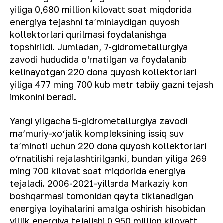
yiliga 0,680 million kilovatt soat miqdorida
energiya tejashni taʼminlaydigan quyosh
kollektorlari qurilmasi foydalanishga
topshirildi. Jumladan, 7-gidrometallurgiya
zavodi hududida o‘rnatilgan va foydalanib
kelinayotgan 220 dona quyosh kollektorlari
yiliga 477 ming 700 kub metr tabiiy gazni tejash
imkonini beradi.
Yangi yilgacha 5-gidrometallurgiya zavodi
maʼmuriy-xo‘jalik kompleksining issiq suv
taʼminoti uchun 220 dona quyosh kollektorlari
o‘rnatilishi rejalashtirilganki, bundan yiliga 269
ming 700 kilovat soat miqdorida energiya
tejaladi. 2006-2021-yillarda Markaziy kon
boshqarmasi tomonidan qayta tiklanadigan
energiya loyihalarini amalga oshirish hisobidan
yillik energiya tejalishi 0,950 million kilovatt