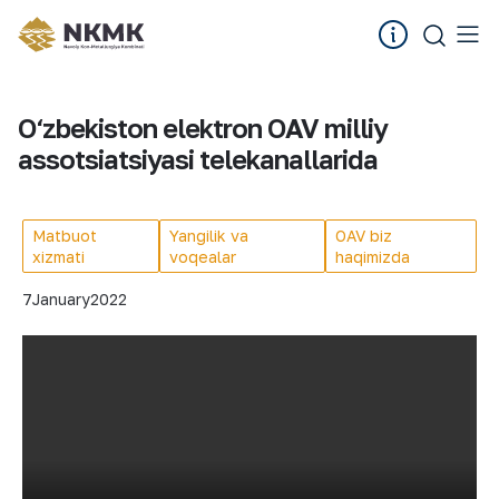
O‘zbekiston elektron OAV milliy
assotsiatsiyasi telekanallarida
Matbuot
Yangilik va
OAV biz
xizmati
voqealar
haqimizda
7
January
2022