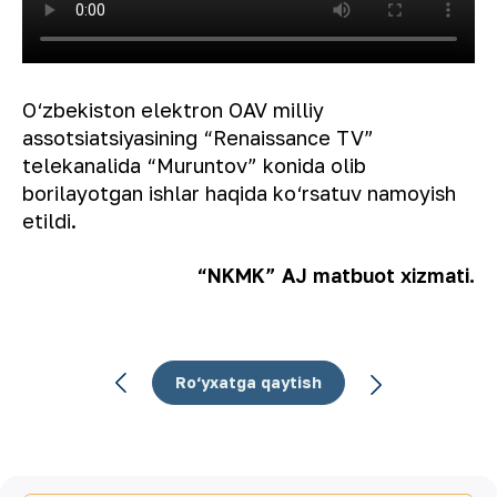
O‘zbekiston elektron OAV milliy
assotsiatsiyasining “Renaissance TV”
telekanalida “Muruntov” konida olib
borilayotgan ishlar haqida ko‘rsatuv namoyish
etildi.
“NKMK” AJ matbuot xizmati.
Ro‘yxatga qaytish