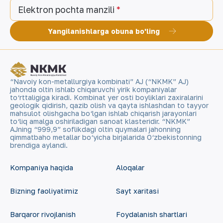
Elektron pochta manzili
Yangilanishlarga obuna bo'ling
“Navoiy kon-metallurgiya kombinati” AJ (“NKMK” AJ)
jahonda oltin ishlab chiqaruvchi yirik kompaniyalar
to‘rttaligiga kiradi. Kombinat yer osti boyliklari zaxiralarini
geologik qidirish, qazib olish va qayta ishlashdan to tayyor
mahsulot olishgacha bo‘lgan ishlab chiqarish jarayonlari
to‘liq amalga oshiriladigan sanoat klasteridir. “NKMK”
AJning “999,9” soflikdagi oltin quymalari jahonning
qimmatbaho metallar bo‘yicha birjalarida O‘zbekistonning
brendiga aylandi.
Kompaniya haqida
Aloqalar
Bizning faoliyatimiz
Sayt xaritasi
Barqaror rivojlanish
Foydalanish shartlari