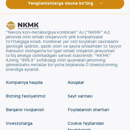
Yangilanishlarga obuna bo'ling
“Navoiy kon-metallurgiya kombinati” AJ (“NKMK” AJ)
jahonda oltin ishlab chiqaruvchi yirik kompaniyalar
to‘rttaligiga kiradi. Kombinat yer osti boyliklari zaxiralarini
geologik qidirish, qazib olish va qayta ishlashdan to tayyor
mahsulot olishgacha bo‘lgan ishlab chiqarish jarayonlari
to‘liq amalga oshiriladigan sanoat klasteridir. “NKMK”
AJning “999,9” soflikdagi oltin quymalari jahonning
qimmatbaho metallar bo‘yicha birjalarida O‘zbekistonning
brendiga aylandi.
Kompaniya haqida
Aloqalar
Bizning faoliyatimiz
Sayt xaritasi
Barqaror rivojlanish
Foydalanish shartlari
Investorlarga
Cookie fayllaridan
foydalanish