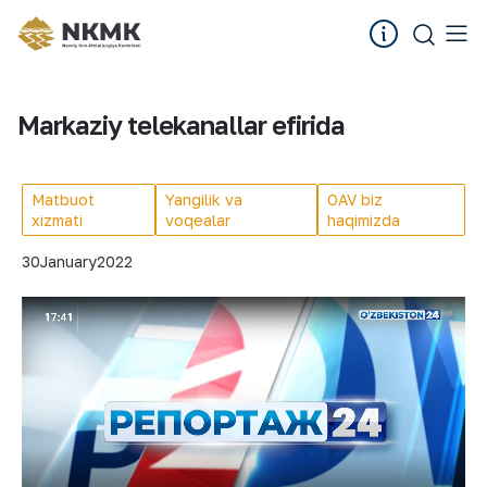
Markaziy telekanallar efirida
Matbuot
Yangilik va
OAV biz
xizmati
voqealar
haqimizda
30
January
2022