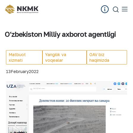
O‘zbekiston Milliy axborot agentligi
Matbuot
Yangilik va
OAV biz
xizmati
voqealar
haqimizda
13
February
2022