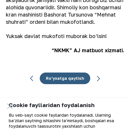
alohida quvonarlidir. Shimoliy kon boshqarmasi
kran mashinisti Bashorat Tursunova “Mehnat
shuhrati” ordeni bilan mukofotlandi.
Yuksak davlat mukofoti muborak bo‘lsin!
“NKMK” AJ matbuot xizmati.
Ro‘yxatga qaytish
Cookie fayllaridan foydalanish
Elektron pochta manzili
Bu veb-sayt cookie fayllardan foydalanadi. Ularning
ba’zilari saytning ishlashini ta’minlaydi, boshqalari esa
foydalanuvchi taassurotini yaxshilash uchun
Yangilanishlarga obuna bo'ling