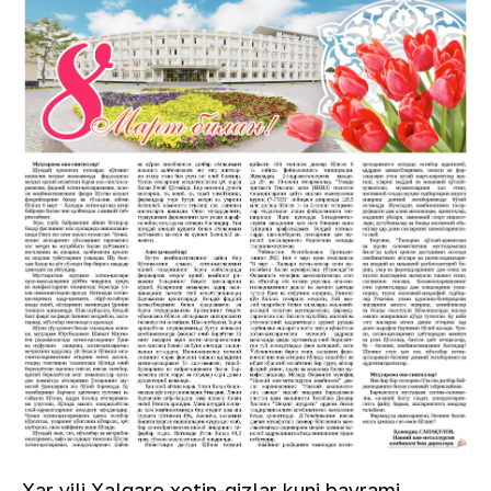
Xar yili Xalqaro xotin-qizlar kuni bayrami