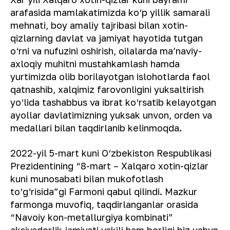
arafasida mamlakatimizda ko‘p yillik samarali
mehnati, boy amaliy tajribasi bilan xotin-
qizlarning davlat va jamiyat hayotida tutgan
o‘rni va nufuzini oshirish, oilalarda maʼnaviy-
axloqiy muhitni mustahkamlash hamda
yurtimizda olib borilayotgan islohotlarda faol
qatnashib, xalqimiz farovonligini yuksaltirish
yo‘lida tashabbus va ibrat ko‘rsatib kelayotgan
ayollar davlatimizning yuksak unvon, orden va
medallari bilan taqdirlanib kelinmoqda.
2022-yil 5-mart kuni O‘zbekiston Respublikasi
Prezidentining “8-mart – Xalqaro xotin-qizlar
kuni munosabati bilan mukofotlash
to‘g‘risida”gi Farmoni qabul qilindi. Mazkur
farmonga muvofiq, taqdirlanganlar orasida
“Navoiy kon-metallurgiya kombinati”
aksiyadorlik jamiyati vakili ham borligi biz uchun