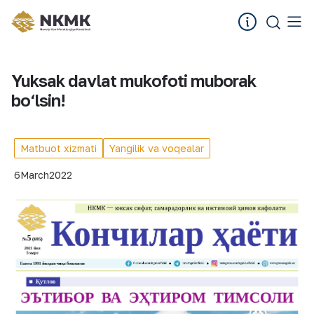
Yuksak davlat mukofoti muborak
bo‘lsin!
Matbuot xizmati
Yangilik va voqealar
6
March
2022