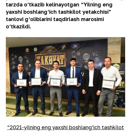
tarzda o‘tkazib kelinayotgan “Yilning eng
yaxshi boshlang‘ich tashkilot yetakchisi”
tanlovi g‘oliblarini taqdirlash marosimi
o‘tkazildi.
“2021-yilning eng yaxshi boshlang‘ich tashkilot