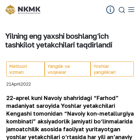
Yilning eng yaxshi boshlang‘ich
tashkilot yetakchilari taqdirlandi
Matbuot
Yangilik va
Yoshlar
xizmati
voqealar
yangiliklari
21
April
2022
22-aprel kuni Navoiy shahridagi “Farhod”
madaniyat saroyida Yoshlar yetakchilari
Kengashi tomonidan “Navoiy kon-metallurgiya
kombinati” aksiyadorlik jamiyati bo‘linmalarida
jamoatchilik asosida faoliyat yuritayotgan
yoshlar yetakchilari o‘rtasida har yili anʼanaviy