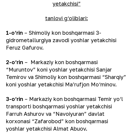
yetakchisi”
tanlovi g‘oliblari:
1-o‘rin
– Shimoliy kon boshqarmasi 3-
gidrometallurgiya zavodi yoshlar yetakchisi
Feruz Gafurov.
2-o‘rin
– Markaziy kon boshqarmasi
“Muruntov” koni yoshlar yetakchisi Sanjar
Temirov va Shimoliy kon boshqarmasi “Sharqiy”
koni yoshlar yetakchisi Maʼrufjon Mo‘minov.
3-o‘rin
– Markaziy kon boshqarmasi Temir yo‘l
transporti boshqarmasi yoshlar yetakchisi
Farruh Ashurov va “Navoiyuran” davlat
korxonasi “Zafarobod” kon boshqarmasi
yoshlar yetakchisi Almat Abuov.