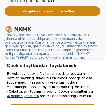
Elektron pochta manzili
Yangilanishlarga obuna bo'ling
“Navoiy kon-metallurgiya kombinati” AJ (“NKMK” AJ)
jahonda oltin ishlab chiqaruvchi yirik kompaniyalar
to‘rttaligiga kiradi. Kombinat yer osti boyliklari zaxiralarini
geologik qidirish, qazib olish va qayta ishlashdan to tayyor
mahsulot olishgacha bo‘lgan ishlab chiqarish jarayonlari
to‘liq amalga oshiriladigan sanoat klasteridir. “NKMK”
AJning “999,9” soflikdagi oltin quymalari jahonning
qimmatbaho metallar bo‘yicha birjalarida O‘zbekistonning
Cookie fayllaridan foydalanish
brendiga aylandi.
Bu veb-sayt cookie fayllardan foydalanadi. Ularning
Kompaniya haqida
Aloqalar
ba’zilari saytning ishlashini ta’minlaydi, boshqalari esa
foydalanuvchi taassurotini yaxshilash uchun
Bizning faoliyatimiz
Sayt xaritasi
mo‘ljallangan. Cookie fayllarimizni qabul qilish uchun
«Qabul qilish» tugmasini bosing. Cookie siyosatlari bilan
«Cookie siyosatlari»
sahifasida tanishishingiz mumkin.
Barqaror rivojlanish
Foydalanish shartlari