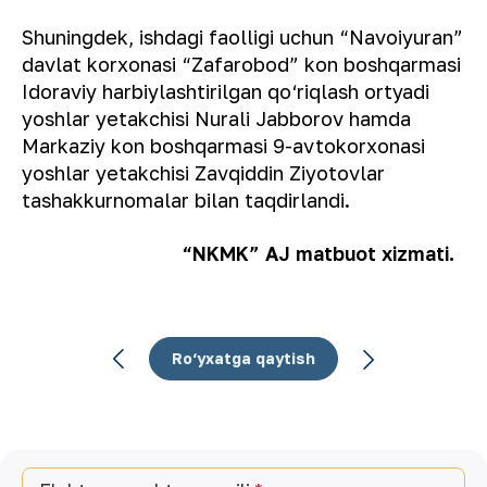
Shuningdek, ishdagi faolligi uchun “Navoiyuran”
davlat korxonasi “Zafarobod” kon boshqarmasi
Idoraviy harbiylashtirilgan qo‘riqlash ortyadi
yoshlar yetakchisi Nurali Jabborov hamda
Markaziy kon boshqarmasi 9-avtokorxonasi
yoshlar yetakchisi Zavqiddin Ziyotovlar
tashakkurnomalar bilan taqdirlandi.
“NKMK” AJ matbuot xizmati.
Ro‘yxatga qaytish