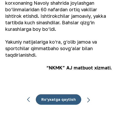
korxonaning Navoiy shahrida joylashgan
bo‘linmalaridan 60 nafardan ortiq vakillar
ishtirok etishdi. Ishtirokchilar jamoaviy, yakka
tartibda kuch sinashdilar. Bahslar qizg‘in
kurashlarga boy bo‘ldi.
Yakuniy natijalariga ko‘ra, g‘olib jamoa va
sportchilar qimmatbaho sovg‘alar bilan
taqdirlanishdi.
“NKMK” AJ matbuot xizmati.
Ro‘yxatga qaytish