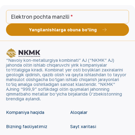
Elektron pochta manzili
Yangilanishlarga obuna bo'ling
“Navoiy kon-metallurgiya kombinati” AJ (“NKMK” AJ)
jahonda oltin ishlab chiqaruvchi yirik kompaniyalar
to‘rttaligiga kiradi. Kombinat yer osti boyliklari zaxiralarini
geologik qidirish, qazib olish va qayta ishlashdan to tayyor
mahsulot olishgacha bo‘lgan ishlab chiqarish jarayonlari
to‘liq amalga oshiriladigan sanoat klasteridir. “NKMK”
AJning “999,9” soflikdagi oltin quymalari jahonning
qimmatbaho metallar bo‘yicha birjalarida O‘zbekistonning
brendiga aylandi.
Kompaniya haqida
Aloqalar
Bizning faoliyatimiz
Sayt xaritasi