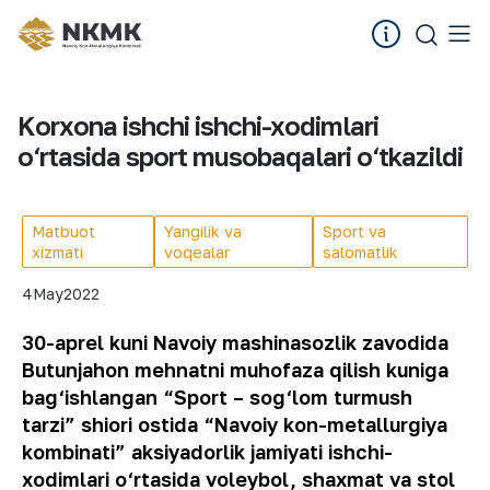
Korxona ishchi ishchi-xodimlari
o‘rtasida sport musobaqalari o‘tkazildi
Matbuot
Yangilik va
Sport va
xizmati
voqealar
salomatlik
4
May
2022
30-aprel kuni Navoiy mashinasozlik zavodida
Butunjahon mehnatni muhofaza qilish kuniga
bag‘ishlangan “Sport – sog‘lom turmush
tarzi” shiori ostida “Navoiy kon-metallurgiya
kombinati” aksiyadorlik jamiyati ishchi-
xodimlari o‘rtasida voleybol, shaxmat va stol