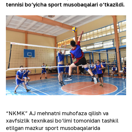
tennisi bo‘yicha sport musobaqalari o‘tkazildi.
“NKMK” AJ mehnatni muhofaza qilish va
xavfsizlik texnikasi bo‘limi tomonidan tashkil
etilgan mazkur sport musobaqalarida