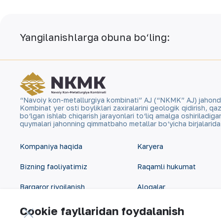
Yangilanishlarga obuna bo‘ling:
“Navoiy kon-metallurgiya kombinati” AJ (“NKMK” AJ) jahonda ol
Kombinat yer osti boyliklari zaxiralarini geologik qidirish, 
bo‘lgan ishlab chiqarish jarayonlari to‘liq amalga oshiriladig
quymalari jahonning qimmatbaho metallar bo‘yicha birjalarid
Kompaniya haqida
Karyera
Bizning faoliyatimiz
Raqamli hukumat
Barqaror rivojlanish
Aloqalar
Investorlarga
Sayt xaritasi
Cookie fayllaridan foydalanish