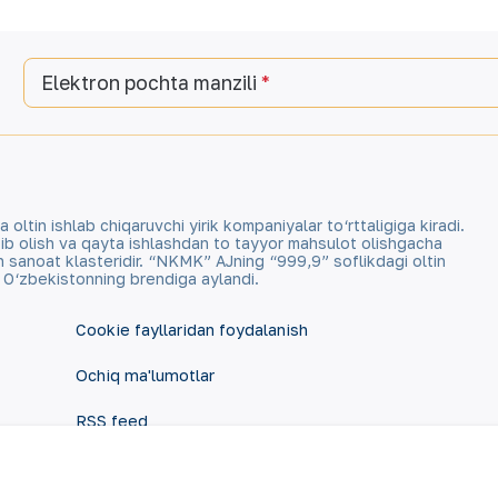
Elektron pochta manzili
tin ishlab chiqaruvchi yirik kompaniyalar to‘rttaligiga kiradi.
qazib olish va qayta ishlashdan to tayyor mahsulot olishgacha
an sanoat klasteridir. “NKMK” AJning “999,9” soflikdagi oltin
a O‘zbekistonning brendiga aylandi.
Cookie fayllaridan foydalanish
Ochiq ma'lumotlar
RSS feed