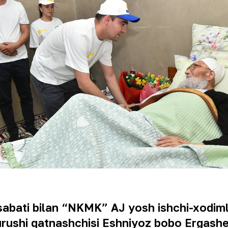
sabati bilan “NKMK” AJ yosh ishchi-xodiml
urushi qatnashchisi Eshniyoz bobo Ergashe