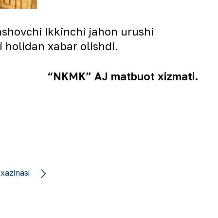
shovchi Ikkinchi jahon urushi
 holidan xabar olishdi.
“NKMK” AJ matbuot xizmati.
xazinasi