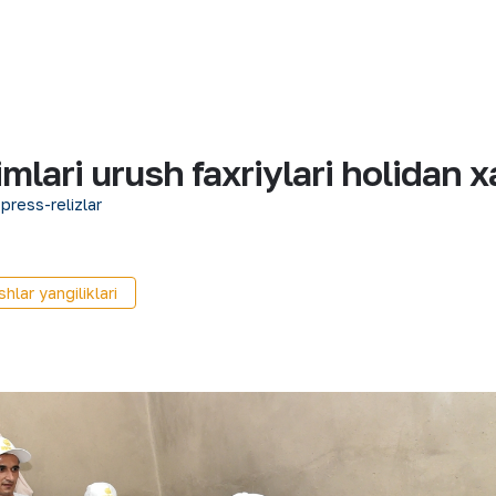
ari urush faxriylari holidan x
 press-relizlar
hlar yangiliklari