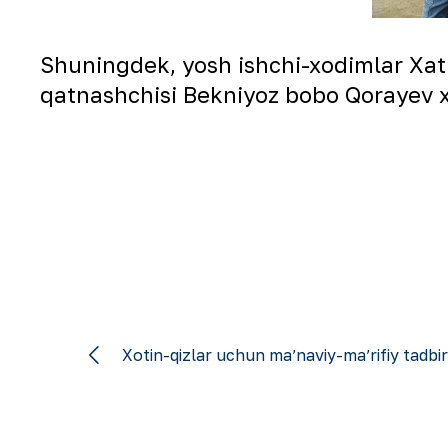
Shuningdek, yosh ishchi-xodimlar Xati
qatnashchisi Bekniyoz bobo Qorayev xo
Xotin-qizlar uchun maʼnaviy-maʼrifiy tadbir 