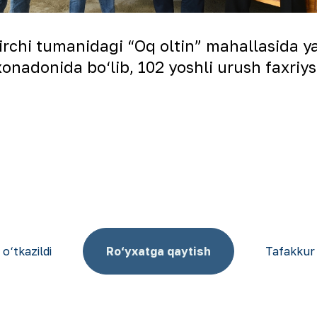
rchi tumanidagi “Oq oltin” mahallasida ya
nadonida bo‘lib, 102 yoshli urush faxriysi
o‘tkazildi
Ro‘yxatga qaytish
Tafakkur 