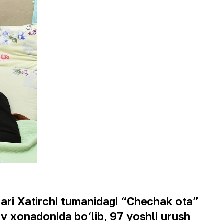
ari Xatirchi tumanidagi “Chechak ota”
v xonadonida bo‘lib, 97 yoshli urush