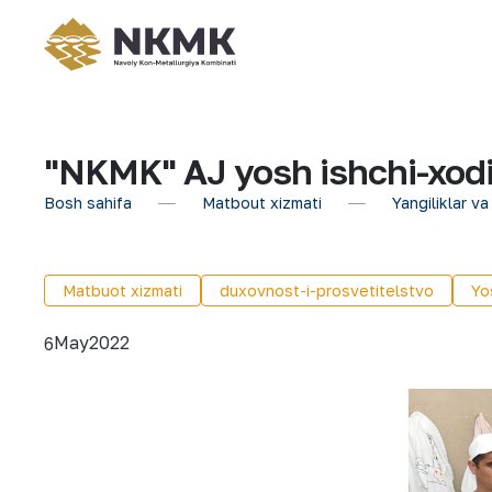
"NKMK" AJ yosh ishchi-xodiml
Bosh sahifa
Matbout xizmati
Yangiliklar va
Matbuot xizmati
duxovnost-i-prosvetitelstvo
Yos
May
2022
6